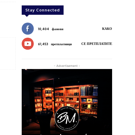
Stay Connected
КАКО
10,404
фанови
СЕ ПРЕТПЛАТИТЕ
61,453
претплатници
- Advertisement -