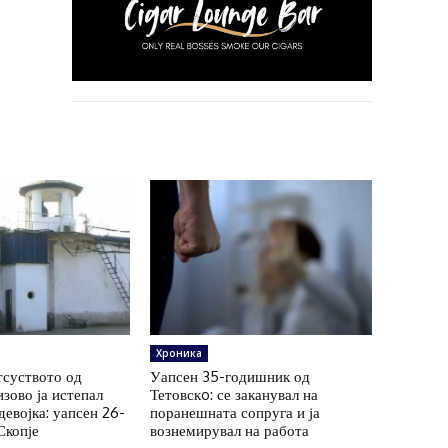
Хроника
тсуството од
Уапсен 35-годишник од
зово ја истепал
Тетовскo: се заканувал на
евојка: уапсен 26-
поранешната сопруга и ја
Скопје
вознемирувал на работа