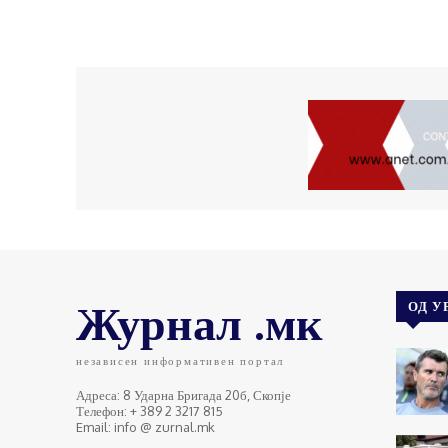
Журнал .мк
ОД У
независен информативен портал
Адреса: 8 Ударна Бригада 20б, Скопје
Телефон: + 389 2 3217 815
Email: info @ zurnal.mk