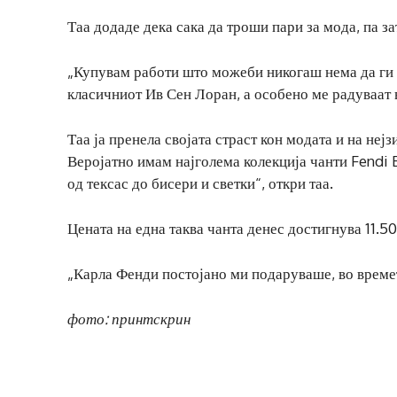
Таа додаде дека сака да троши пари за мода, па з
„Купувам работи што можеби никогаш нема да ги 
класичниот Ив Сен Лоран, а особено ме радуваат в
Таа ја пренела својата страст кон модата и на неј
Веројатно имам најголема колекција чанти Fendi B
од тексас до бисери и светки“, откри таа.
Цената на една таква чанта денес достигнува 11.5
„Карла Фенди постојано ми подаруваше, во времето
фото: принтскрин