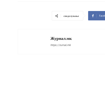
Face
споделување
Журнал.мк
https://zurnal.mk