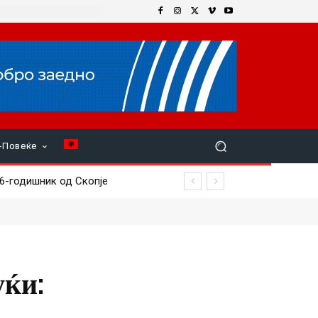
+Повеќе
26-годишник од Скопје
уќи: