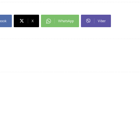
book
X
WhatsApp
Viber