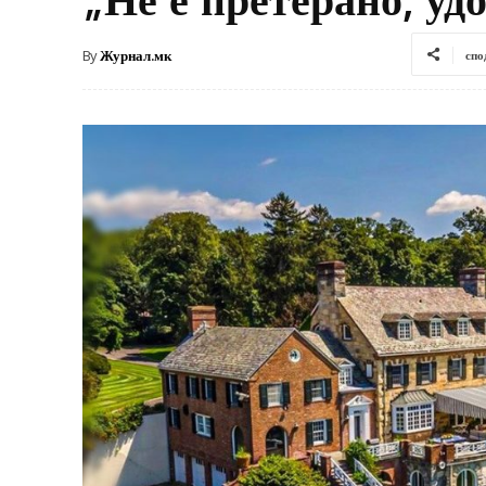
By
Журнал.мк
спо