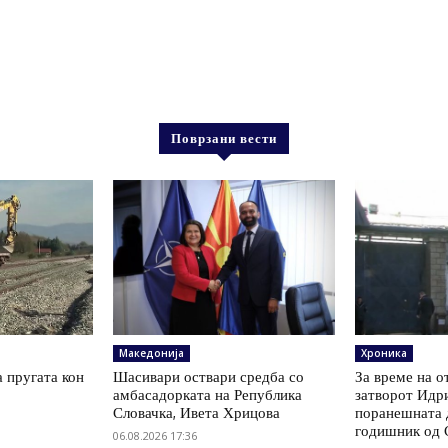
Поврзани вести
Македонија
Хроника
а пругата кон
Шасивари оствари средба со
За време на о
амбасадорката на Република
затворот Идри
Словачка, Ивета Хрицова
поранешната д
годишник од 
06.08.2026 17:36