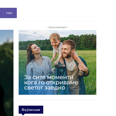
Viber
- Advertisement -
Најчитани