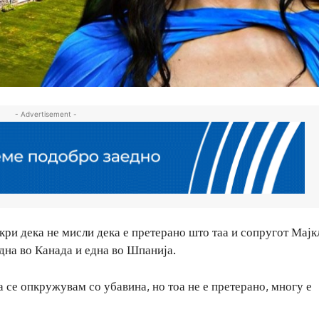
- Advertisement -
ткри дека не мисли дека е претерано што таа и сопругот Мајк
дна во Канада и една во Шпанија.
да се опкружувам со убавина, но тоа не е претерано, многу е