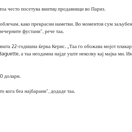
атоа често посетува винтиџ продавници во Париз.
облечам, како прекрасни наметки. Во моментов сум заљубен
ечерните фустани“, рече таа.
зината 22-годишна ќерка Керис. „Таа го обожава мојот плакар
aguette, а таа неодамна најде уште неколку кај мајка ми. И
00 долари.
 кога беа најбарани“, додаде таа.