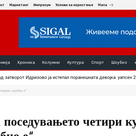
акт
Маркетинг
Импресум
Услови за користење
Мапа
омија
Хроника
Колумни
Култура
Спорт
Шоубиз
од затворот Идризово ја истепал поранешната девојка: уапсен 
терано, удобно е“
а поседувањето четири к
обно е“