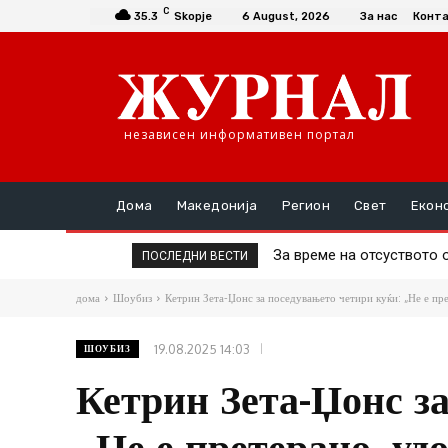
C
35.3
Skopje
6 August, 2026
За нас
Конт
независен информативен портал
Дома
Македонија
Регион
Свет
Екон
За време на отсуството 
ПОСЛЕДНИ ВЕСТИ
дома
Шоубиз
Кетрин Зета-Џонс за поседувањето четири куќи: „Не е пре
19.08.2025 14:03
ШОУБИЗ
Кетрин Зета-Џонс з
„Не е претерано, уд