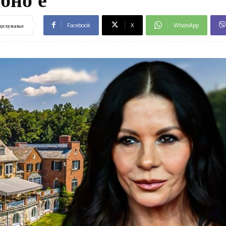
Facebook
X
WhatsApp
делување