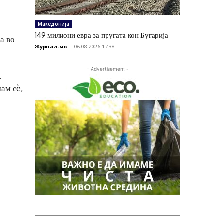
Македонија
149 милиони евра за пругата кон Бугарија
а во
Журнал.мк
-
06.08.2026 17:38
- Advertisement -
.
мам сè,