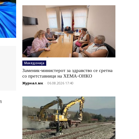
Македонија
Заменик-министерот за здравство се сретна
со претставници на ХЕМА-ОНКО
Журнал.мк
-
06.08.2026 17:40
л