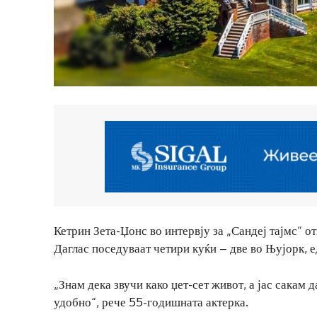
Кетрин Зета-Џонс во интервју за „Сандеј тајмс“ о
Даглас поседуваат четири куќи – две во Њујорк, е
„Знам дека звучи како џет-сет живот, а јас сакам 
удобно“, рече 55-годишната актерка.