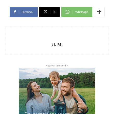
Facebook
X
WhatsApp
Л. М.
- Advertisement -