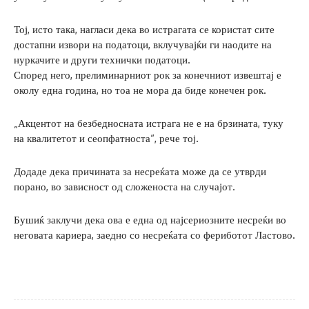
Тој, исто така, нагласи дека во истрагата се користат сите
достапни извори на податоци, вклучувајќи ги наодите на
нуркачите и други технички податоци.
Според него, прелиминарниот рок за конечниот извештај е
околу една година, но тоа не мора да биде конечен рок.
„Акцентот на безбедносната истрага не е на брзината, туку
на квалитетот и сеопфатноста“, рече тој.
Додаде дека причината за несреќата може да се утврди
порано, во зависност од сложеноста на случајот.
Бушиќ заклучи дека ова е една од најсериозните несреќи во
неговата кариера, заедно со несреќата со фериботот Ластово.