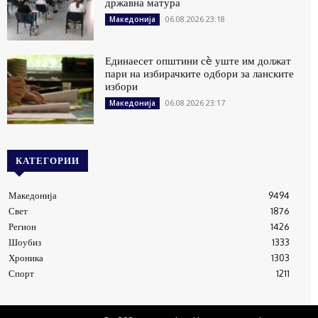
државна матура
06.08.2026 23:18
Македонија
Единаесет општини сè уште им должат
пари на избирачките одбори за ланските
избори
06.08.2026 23:17
Македонија
КАТЕГОРИИ
Македонија
9494
Свет
1876
Регион
1426
Шоубиз
1333
Хроника
1303
Спорт
1211