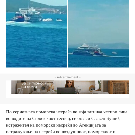
- Advertisement -
По сериозната поморска несреќа во која загинаа четири лица
во водите на Сплитскиот теснец, се огласи Славен Бушиќ,
истражител на поморски несреќи во Агенцијата за
истражување на несреќи во воздушниот, поморскиот и