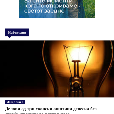
Најчитани
Македонија
Делови од три скопски општини денеска без
струја, прекини до четири часа