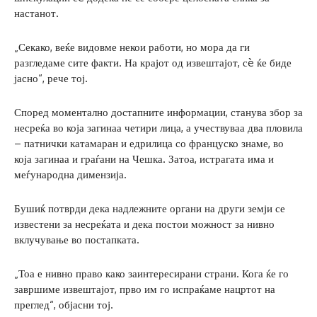
настанот.
„Секако, веќе видовме некои работи, но мора да ги
разгледаме сите факти. На крајот од извештајот, сè ќе биде
јасно“, рече тој.
Според моментално достапните информации, станува збор за
несреќа во која загинаа четири лица, а учествуваа два пловила
– патнички катамаран и едрилица со француско знаме, во
која загинаа и граѓани на Чешка. Затоа, истрагата има и
меѓународна димензија.
Бушиќ потврди дека надлежните органи на други земји се
известени за несреќата и дека постои можност за нивно
вклучување во постапката.
„Тоа е нивно право како заинтересирани страни. Кога ќе го
завршиме извештајот, прво им го испраќаме нацртот на
преглед“, објасни тој.