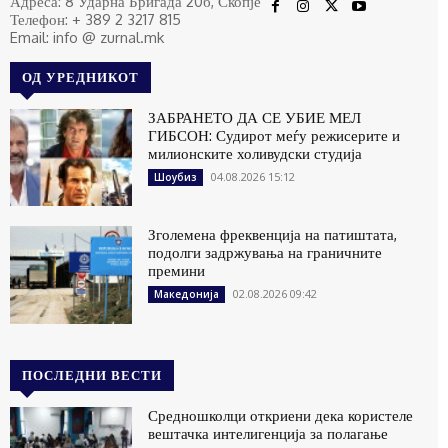
Адреса: 8 Ударна Бригада 20б, Скопје
Телефон: + 389 2 3217 815
Email: info @ zurnal.mk
ОД УРЕДНИКОТ
ЗАБРАНЕТО ДА СЕ УБИЕ МЕЛ
ГИБСОН: Судирот меѓу режисерите и
милионските холивудски студија
04.08.2026 15:12
Шоубиз
Зголемена фреквенција на патиштата,
подолги задржувања на граничните
премини
02.08.2026 09:42
Македонија
ПОСЛЕДНИ ВЕСТИ
Средношколци откриени дека користеле
вештачка интелигенција за полагање