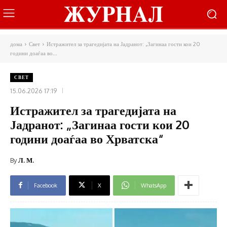
дома
Свет
Истражител за трагедијата на Јадранот: „Загинаа гости кои 20
години доаѓаа во...
СВЕТ
15.06.2026 17:19
Истражител за трагедијата на
Јадранот: „Загинаа гости кои 20
години доаѓаа во Хрватска“
By
Л. М.
Facebook
X
WhatsApp