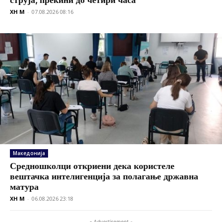
XH M
-
07.08.2026 08:16
Македонија
Средношколци откриени дека користеле
вештачка интелигенција за полагање државна
матура
XH M
-
06.08.2026 23:18
- Advertisement -