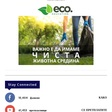
Stay Connected
КАКО
10,404
фанови
СЕ ПРЕТПЛАТИТЕ
61,453
претплатници