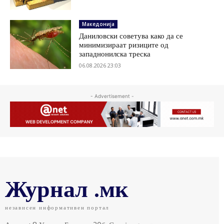
Македонија
Даниловски советува како да се
минимизираат ризиците од
западнонилска треска
06.08.2026 23:03
- Advertisement -
Журнал .мк
независен информативен портал