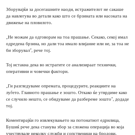
Зборувајќи за досегашните наоди, истражителот не сакаше
да навлегува во детали како што се брзината или насоката на
движење на пловилото.
„Не можам да одговорам на тоа прашање. Секако, секој имал
одредена брзина, но дали тоа имало влијание или не, за тоа не
би зборувал“, рече тој.
Тој истакна дека во истрагите се анализираат технички,
оперативни и човечки фактори.
„Ги разгледуваме опремата, процедурите, реакциите на
луѓето. Главното прашање е зошто. Откако ќе утврдиме како
се случило нешто, се обидуваме да разбереме зошто“, додаде
тој.
Коментирајќи го извлекувањето на потонатиот едрилица,
Бушиќ рече дека станува збор за сложена операција во која
учествувале неколку служби и сопственици на бродови.