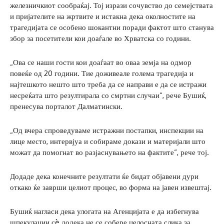
железничкиот сообраќај. Тој изрази сочувство до семејствата
и пријателите на жртвите и истакна дека околностите на
трагедијата се особено шокантни поради фактот што станува
збор за посетители кои доаѓале во Хрватска со години.
„Ова се наши гости кои доаѓаат во оваа земја на одмор
повеќе од 20 години. Тие доживеале голема трагедија и
најтешкото нешто што треба да се направи е да се истражи
несреќата што резултирала со смртни случаи“, рече Бушиќ,
пренесува порталот Далматински.
„Од вчера спроведуваме истражни постапки, инспекции на
лице место, интервјуа и собираме докази и материјали што
можат да помогнат во разјаснувањето на фактите“, рече тој.
Додаде дека конечните резултати ќе бидат објавени дури
откако ќе заврши целиот процес, во форма на јавен извештај.
Бушиќ нагласи дека улогата на Агенцијата е да избегнува
шпекулации сè додека не се собере целосната слика за