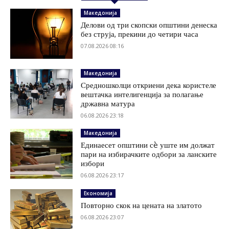
Македонија
Делови од три скопски општини денеска
без струја, прекини до четири часа
07.08.2026 08:16
Македонија
Средношколци откриени дека користеле
вештачка интелигенција за полагање
државна матура
06.08.2026 23:18
Македонија
Единаесет општини сè уште им должат
пари на избирачките одбори за ланските
избори
06.08.2026 23:17
Економија
Повторно скок на цената на златото
06.08.2026 23:07