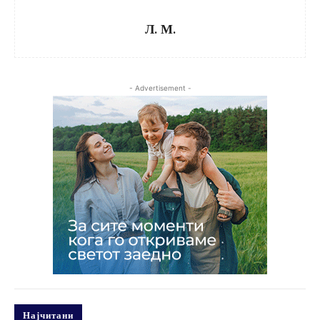
Л. М.
- Advertisement -
Најчитани