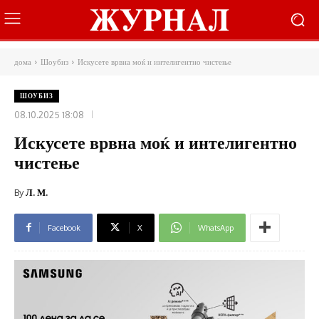
дома
Шоубиз
Искусете врвна моќ и интелигентно чистење
ШОУБИЗ
08.10.2025 18:08
Искусете врвна моќ и интелигентно
чистење
By
Л. М.
Facebook
X
WhatsApp