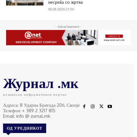
несреќа со жртва
08.08.2026 21:06
- Advertisement -
Журнал .мк
независен информативен портал
Адреса: 8 Ударна Бригада 20б, Скопје
Телефон: + 389 2 3217 815
Email: info @ zurnal.mk
ОД УРЕДНИКОТ