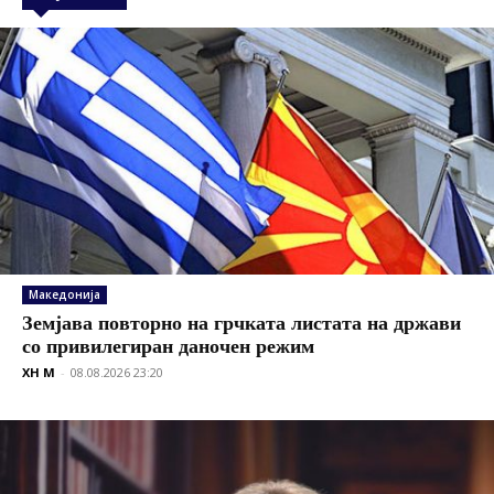
Македонија
Земјава повторно на грчката листата на држави
со привилегиран даночен режим
XH M
-
08.08.2026 23:20