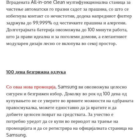
Вградената All-in-one Clean мултифункционална станица за
чистење автоматски го празни садот за прашина, со што се
избегнува контакт со нечистотии, додека напредниот филтер
задржува до 99,999% од честичките прашина и алергени.
Долготрајната батерија овозможува до 100 минути работа,
што ја прави идеална и за поголеми домови, а елегантниот
модуларен дизајн лесно се вклопува во секој простор.
100 дена безгрижна одлука
Со оваа нова промоција
, Samsung ви овозможува целосно
сигурен и безгрижен избор. Доколку во рок од 100 дена од
купувањето не се уверите во врвните можности на одбраната
правосмукалка, можете едноставно да ја вратите и да
добиете целосен поврат на средствата. За учество е
потребно уредот да се купи во периодот на траење на
промоцијата и да се регистрира на официјалната страница на
Samsung.