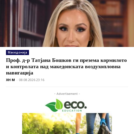
Македонија
Проф. д-р Татјана Бошков ги презема кормилото
и контролата над македонската воздухопловна
навигација
XH M
-
08.08.2026 23:16
- Advertisement -