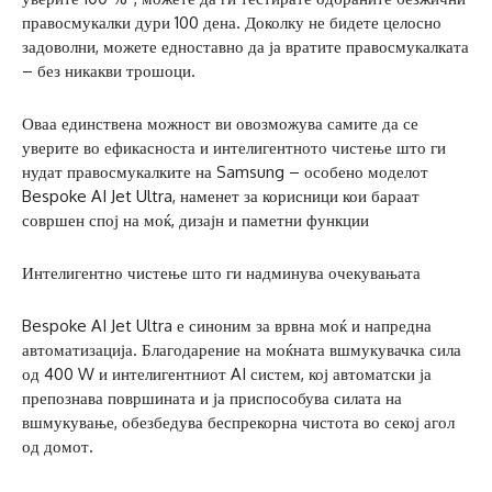
правосмукалки дури 100 дена. Доколку не бидете целосно
задоволни, можете едноставно да ја вратите правосмукалката
– без никакви трошоци.
Оваа единствена можност ви овозможува самите да се
уверите во ефикасноста и интелигентното чистење што ги
нудат правосмукалките на Samsung – особено моделот
Bespoke AI Jet Ultra, наменет за корисници кои бараат
совршен спој на моќ, дизајн и паметни функции
Интелигентно чистење што ги надминува очекувањата
Bespoke AI Jet Ultra е синоним за врвна моќ и напредна
автоматизација. Благодарение на моќната вшмукувачка сила
од 400 W и интелигентниот AI систем, кој автоматски ја
препознава површината и ја приспособува силата на
вшмукување, обезбедува беспрекорна чистота во секој агол
од домот.