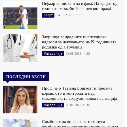
Нејмар со шокантна изјава: На крајот од
годината можеби ќе се пензионирам!
04.08.2026 15:17
Спорт
Завршија вонредните инспекциски
надзори за лекувањето на 19-годишната
родилка од Струмица
06.08.2026 14:25
Македонија
ПОСЛЕДНИ ВЕСТИ
Проф. д-р Татјана Бошков ги презема
кормилото и контролата над
македонската воздухопловна навигација
08.08.2026 23:16
Македонија
Симболот на ќор-сокакот станува
симбол на отворен комуникациски канал