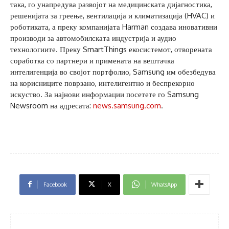
така, го унапредува развојот на медицинската дијагностика,
решенијата за греење, вентилација и климатизација (HVAC) и
роботиката, а преку компанијата Harman создава иновативни
производи за автомобилската индустрија и аудио
технологиите. Преку SmartThings екосистемот, отворената
соработка со партнери и примената на вештачка
интелигенција во својот портфолио, Samsung им обезбедува
на корисниците поврзано, интелигентно и беспрекорно
искуство. За најнови информации посетете го Samsung
Newsroom на адресата:
news.samsung.com
.
Facebook
X
WhatsApp