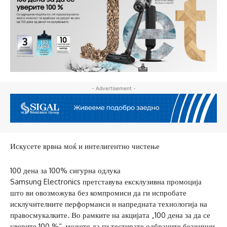
- Advertisement -
Искусете врвна моќ и интелигентно чистење
100 дена за 100% сигурна одлука
Samsung Electronics претставува ексклузивна промоција
што ви овозможува без компромиси да ги испробате
исклучителните перформанси и напредната технологија на
правосмукалките. Во рамките на акцијата „100 дена за да се
уверите 100 %“, можете да ги тестирате одбраните безжични