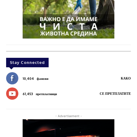
Stay Connected
КАКО
10,404
фанови
СЕ ПРЕТПЛАТИТЕ
61,453
претплатници
- Advertisement -