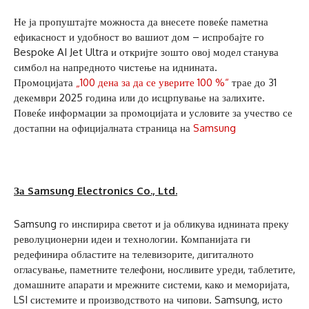
Не ја пропуштајте можноста да внесете повеќе паметна
ефикасност и удобност во вашиот дом – испробајте го
Bespoke AI Jet Ultra и откријте зошто овој модел станува
симбол на напредното чистење на иднината.
Промоцијата
„100 дена за да се уверите 100 %“
трае до 31
декември 2025 година или до исцрпување на залихите.
Повеќе информации за промоцијата и условите за учество се
достапни на официјалната страница на
Samsung
За
Samsung Electronics Co., Ltd.
Samsung го инспирира светот и ја обликува иднината преку
револуционерни идеи и технологии. Компанијата ги
редефинира областите на телевизорите, дигиталното
огласување, паметните телефони, носливите уреди, таблетите,
домашните апарати и мрежните системи, како и меморијата,
LSI системите и производството на чипови. Samsung, исто