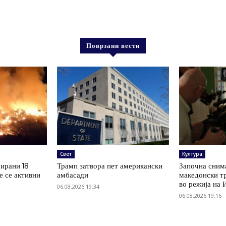
Поврзани вести
Свет
Култура
рирани 18
Трамп затвора пет американски
Започна сним
е се активни
амбасади
македонски т
во режија на 
06.08.2026 19:34
06.08.2026 19:16