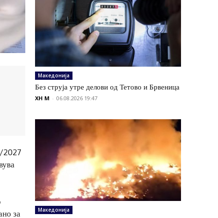
Македонија
Без струја утре делови од Тетово и Брвеница
XH M
-
06.08.2026 19:47
6/2027
вува
о
Македонија
ано за