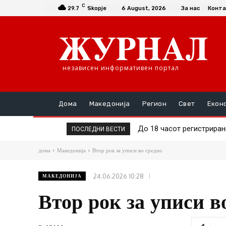
C
29.7
Skopje
6 August, 2026
За нас
Конта
независен информативен портал
Дома
Македонија
Регион
Свет
Екон
До 18 часот регистрирани 1
Трамп затвора пет амер
ПОСЛЕДНИ ВЕСТИ
дома
Македонија
Втор рок за уписи во средно
24.06.2026 10:28
МАКЕДОНИЈА
Втор рок за уписи в