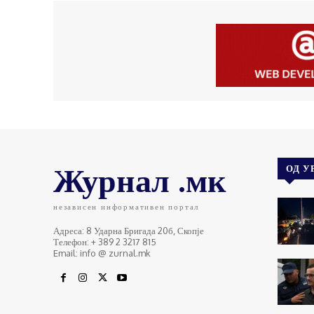
Журнал .мк
ОД У
независен информативен портал
Адреса: 8 Ударна Бригада 20б, Скопје
Телефон: + 389 2 3217 815
Email: info @ zurnal.mk