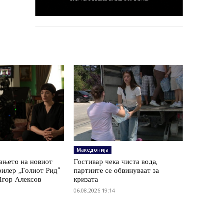
Македонија
ањето на новиот
Гостивар чека чиста вода,
рилер „Голиот Рид“
партиите се обвинуваат за
Игор Алексов
кризата
06.08.2026 19:14