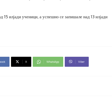
д 15 илјади ученици, а успешно се запишале над 13 илјади
book
X
WhatsApp
Viber