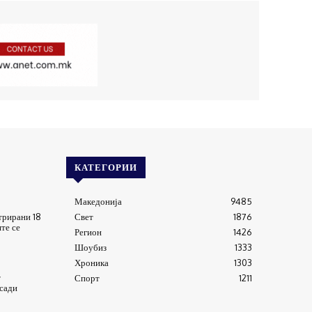
КАТЕГОРИИ
Македонија
9485
трирани 18
Свет
1876
те се
Регион
1426
Шоубиз
1333
Хроника
1303
т
Спорт
1211
сади