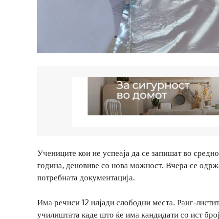
Учениците кои не успеаја да се запишат во средн
година, деновиве со нова можност. Вчера се одржа
потребната документација.
Има речиси 12 илјади слободни места. Ранг-листит
училиштата каде што ќе има кандидати со ист бро