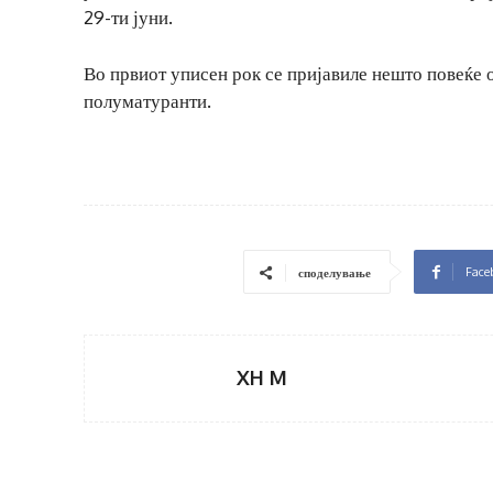
29-ти јуни.
Во првиот уписен рок се пријавиле нешто повеќе о
полуматуранти.
Face
споделување
XH M