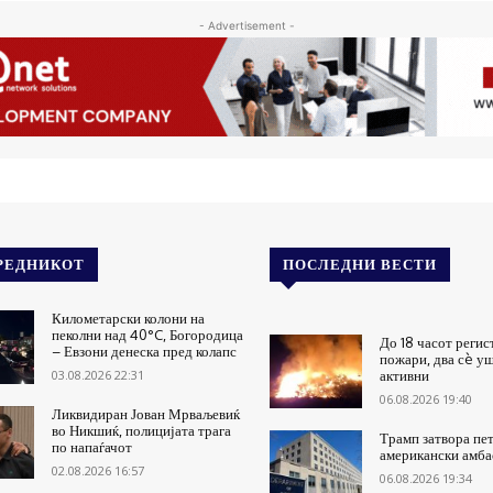
- Advertisement -
РЕДНИКОТ
ПОСЛЕДНИ ВЕСТИ
Километарски колони на
пеколни над 40°C, Богородица
До 18 часот регис
– Евзони денеска пред колапс
пожари, два сè уш
03.08.2026 22:31
активни
06.08.2026 19:40
Ликвидиран Јован Мрваљевиќ
во Никшиќ, полицијата трага
Трамп затвора пе
по напаѓачот
американски амба
02.08.2026 16:57
06.08.2026 19:34