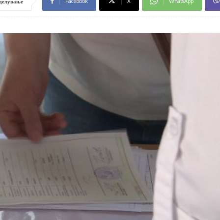
Facebook
X
WhatsApp
делување