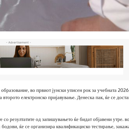
- Advertisement -
о образование, во првиот јунски уписен рок за учебната 202
 второто електронско пријавување. Денеска пак, ќе се доста
е со резултатите од запишувањето ќе бидат објавени утре. в
ј бодови, ќе се организира квалификациско тестирање, закаж