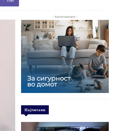
Viber
- Advertisement -
Најчитани