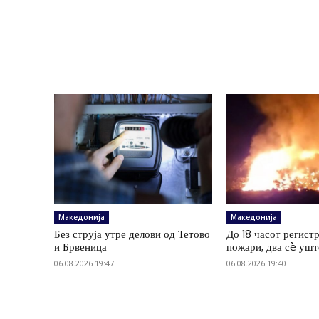
Македонија
Македонија
Без струја утре делови од Тетово
До 18 часот регист
и Брвеница
пожари, два сè ушт
06.08.2026 19:47
06.08.2026 19:40