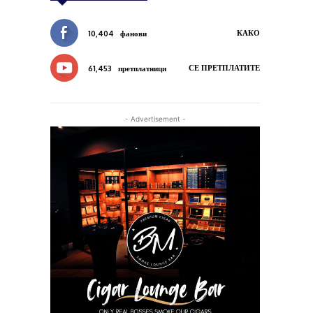
КАКО
10,404
фанови
СЕ ПРЕТПЛАТИТЕ
61,453
претплатници
- Advertisement -