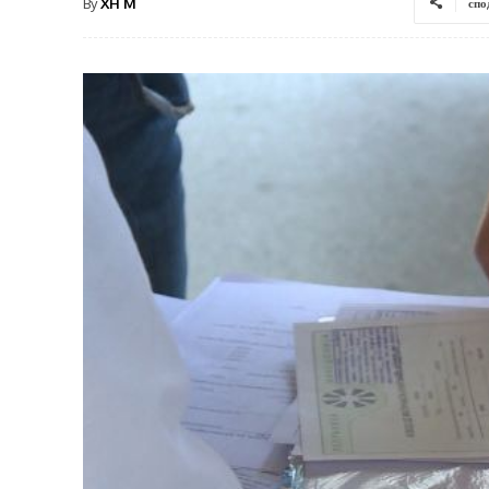
By
XH M
спо