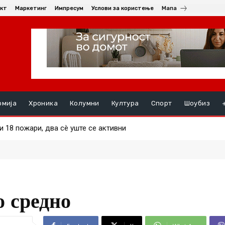
кт
Маркетинг
Импресум
Услови за користење
Мапа
омија
Хроника
Колумни
Култура
Спорт
Шоубиз
8 пожари, два сè уште се активни
икански амбасади
о средно