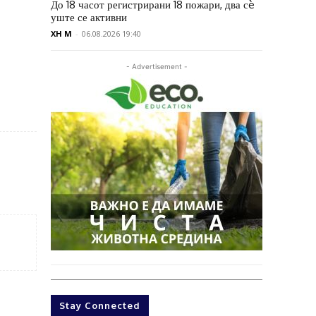
До 18 часот регистрирани 18 пожари, два сè
уште се активни
XH M
-
06.08.2026 19:40
- Advertisement -
Stay Connected