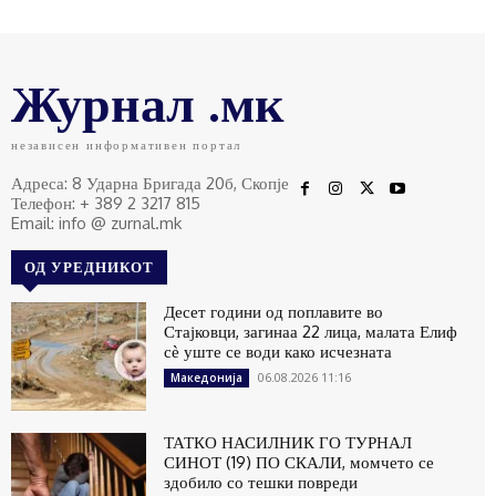
Журнал .мк
независен информативен портал
Адреса: 8 Ударна Бригада 20б, Скопје
Телефон: + 389 2 3217 815
Email: info @ zurnal.mk
ОД УРЕДНИКОТ
Десет години од поплавите во
Стајковци, загинаа 22 лица, малата Елиф
сѐ уште се води како исчезната
06.08.2026 11:16
Македонија
ТАТКО НАСИЛНИК ГО ТУРНАЛ
СИНОТ (19) ПО СКАЛИ, момчето се
здобило со тешки повреди