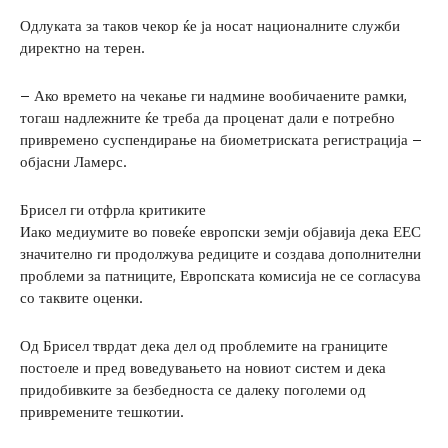
Одлуката за таков чекор ќе ја носат националните служби
директно на терен.
– Ако времето на чекање ги надмине вообичаените рамки,
тогаш надлежните ќе треба да проценат дали е потребно
привремено суспендирање на биометриската регистрација –
објасни Ламерс.
Брисел ги отфрла критиките
Иако медиумите во повеќе европски земји објавија дека ЕЕС
значително ги продолжува редиците и создава дополнителни
проблеми за патниците, Европската комисија не се согласува
со таквите оценки.
Од Брисел тврдат дека дел од проблемите на границите
постоеле и пред воведувањето на новиот систем и дека
придобивките за безбедноста се далеку поголеми од
привремените тешкотии.