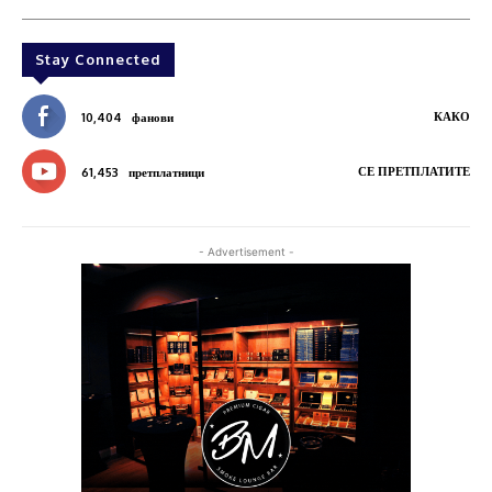
Stay Connected
КАКО
10,404
фанови
СЕ ПРЕТПЛАТИТЕ
61,453
претплатници
- Advertisement -