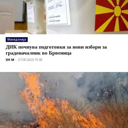
Македонија
ДИК почнува подготовки за нови избори за
градоначалник во Брвеница
XH M
-
07.08.2026 19:38