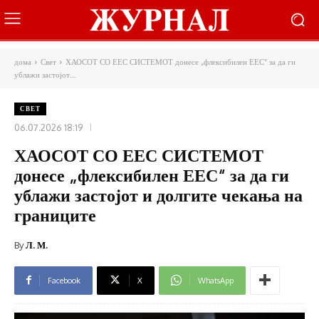
дома
Свет
ХАОСОТ СО ЕЕС СИСТЕМОТ донесе „флексибилен ЕЕС“ за да ги
ублажи застојот...
СВЕТ
06.07.2026 18:19
ХАОСОТ СО ЕЕС СИСТЕМОТ
донесе „флексибилен ЕЕС“ за да ги
ублажи застојот и долгите чекања на
границите
By
Л. М.
Facebook
X
WhatsApp