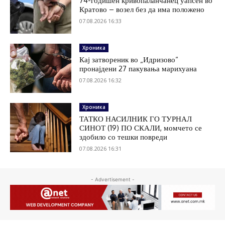
74-годишен кривопаланчанец уапсен во
Кратово – возел без да има положено
07.08.2026 16:33
Хроника
Кај затвореник во „Идризово“
пронајдени 27 пакувања марихуана
07.08.2026 16:32
Хроника
ТАТКО НАСИЛНИК ГО ТУРНАЛ
СИНОТ (19) ПО СКАЛИ, момчето се
здобило со тешки повреди
07.08.2026 16:31
- Advertisement -