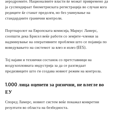
аеродромите. Националните власти ќе можат привремено да
ја суспендираат биометриската регистрација во случаи кога
редиците ќе станат предолги, но без укинување на
стандардните гранични контроли.
Портпаролот на Европската комисија, Маркус Ламерс,
соопшти дека Брисел веќе работи со земјите-членки за
надминување на оперативните проблеми што се појавија по
воведувањето на системот за влез и излез (EES).
Тој најави и технички состанок со претставници на
воздухопловната индустрија за да се разгледаат
предизвиците што ги создава новиот режим на контрола.
1.000 лица оценети за ризични, не влегле во
ЕУ
Според Ламерс, новиот систем веќе покажал конкретни
резултати во областа на безбедноста.