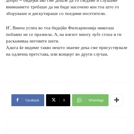
добро – бидејќи ако сме дошле да го гледаме и слушаме
вниманието требаше да ни биде насочено кон тоа што го
зборуваше и дискутираше со поедини посетители.
И’, Винча успеа во тоа бидејќи Филхармонија никогаш
побавно не се празнела. А, на влезот многу луѓе стоеа и ги
раскаживаа неговите шеги.
А,кога ќе видиме такво нешто знаеме дека сме присуствувале
на одлична претстава, или концерт во други случаи.
Facebook
X
WhatsApp