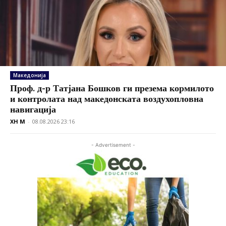
Македонија
Проф. д-р Татјана Бошков ги презема кормилото
и контролата над македонската воздухопловна
навигација
XH M
-
08.08.2026 23:16
- Advertisement -