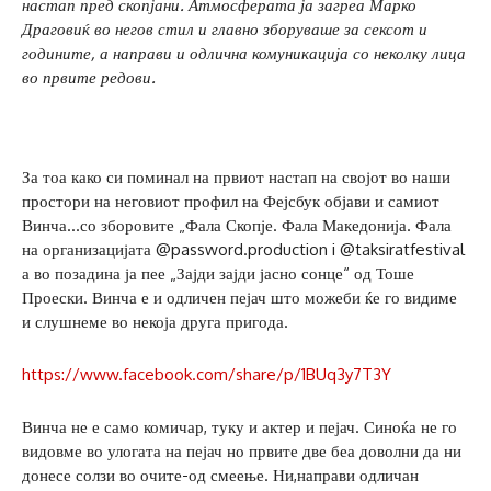
настап пред скопјани. Атмосферата ја загреа Марко
Драговиќ во негов стил и главно зборуваше за сексот и
годините, а направи и одлична комуникација со неколку лица
во првите редови.
За тоа како си поминал на првиот настап на својот во наши
простори на неговиот профил на Фејсбук објави и самиот
Винча…со зборовите „Фала Скопје. Фала Македонија. Фала
на организацијата @password.production i @taksiratfestival
а во позадина ја пее „Зајди зајди јасно сонце“ од Тоше
Проески. Винча е и одличен пејач што можеби ќе го видиме
и слушнеме во некоја друга пригода.
https://www.facebook.com/share/p/1BUq3y7T3Y
Винча не е само комичар, туку и актер и пејач. Синоќа не го
видовме во улогата на пејач но првите две беа доволни да ни
донесе солзи во очите-од смеење. Ни,направи одличан