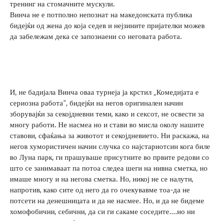
тренинг на стомачните мускули.
Винча не е потполно непознат на македонската публика
бидејќи од жена до која седев и нејзините пријателки можев
да забележам дека се запознаени со неговата работа.
И, не бадијала Винча оваа турнеја ја крстил „Комедијата е
сериозна работа“, бидејќи на негов оригинален начин
зборувајќи за секојдневни теми, како и сексот, не освести за
многу работи. Не насмеа но и стави во мисла околу нашите
ставови, сфаќања за животот и секојдневието. Ни раскажа, на
негов хумористичен начин случка со најстариотсин кога биле
во Луна парк, ги прашуваше присутните во првите редови со
што се занимаваат па потоа следеа шеги на нивна сметка, но
имаше многу и на негова сметка. Но, никој не се налути,
напротив, како сите од него да го очекувавме тоа-да не
потсети на денешницата и да не насмее. Но, и да не бидеме
хомофобични, себични, да си ги сакаме соседите….но ни