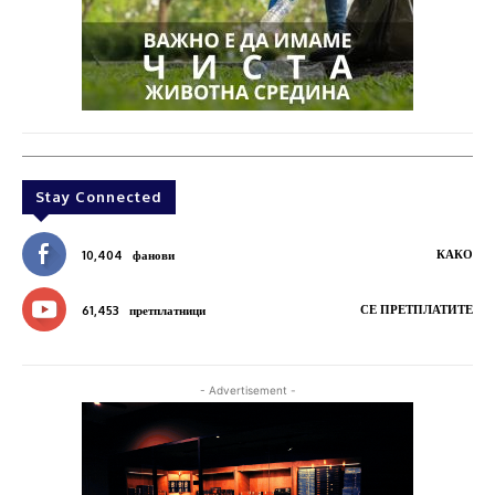
Stay Connected
КАКО
10,404
фанови
СЕ ПРЕТПЛАТИТЕ
61,453
претплатници
- Advertisement -