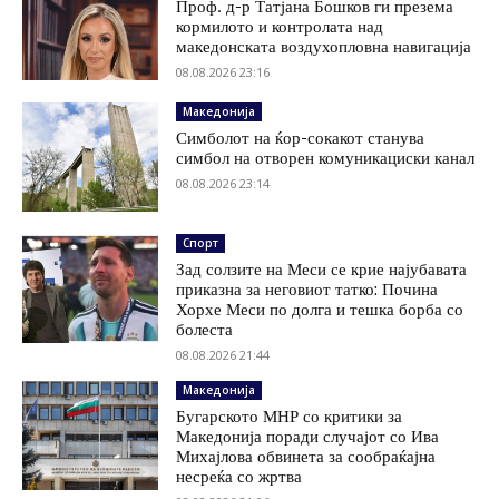
Проф. д-р Татјана Бошков ги презема
кормилото и контролата над
македонската воздухопловна навигација
08.08.2026 23:16
Македонија
Симболот на ќор-сокакот станува
симбол на отворен комуникациски канал
08.08.2026 23:14
Спорт
Зад солзите на Меси се крие најубавата
приказна за неговиот татко: Почина
Хорхе Меси по долга и тешка борба со
болеста
08.08.2026 21:44
Македонија
Бугарското МНР со критики за
Македонија поради случајот со Ива
Михајлова обвинета за сообраќајна
несреќа со жртва