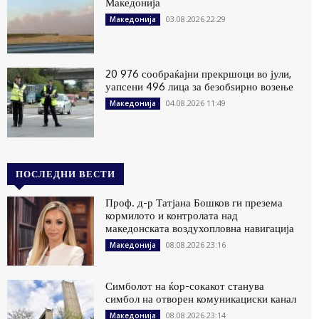
Македонија
03.08.2026 22:29
Македонија
20 976 сообраќајни прекршоци во јули,
уапсени 496 лица за безобѕирно возење
04.08.2026 11:49
Македонија
ПОСЛЕДНИ ВЕСТИ
Проф. д-р Татјана Бошков ги презема
кормилото и контролата над
македонската воздухопловна навигација
08.08.2026 23:16
Македонија
Симболот на ќор-сокакот станува
симбол на отворен комуникациски канал
08.08.2026 23:14
Македонија