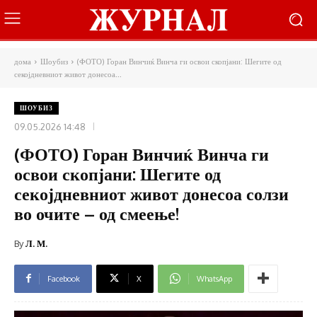
дома
Шоубиз
(ФОТО) Горан Винчиќ Винча ги освои скопјани: Шегите од
секојдневниот живот донесоа...
ШОУБИЗ
09.05.2026 14:48
(ФОТО) Горан Винчиќ Винча ги
освои скопјани: Шегите од
секојдневниот живот донесоа солзи
во очите – од смеење!
By
Л. М.
Facebook
X
WhatsApp