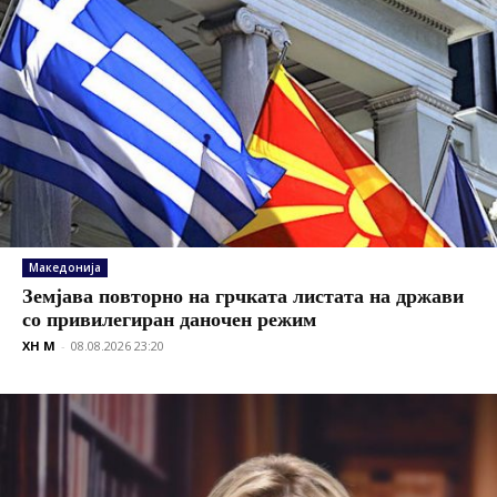
Македонија
Земјава повторно на грчката листата на држави
со привилегиран даночен режим
XH M
-
08.08.2026 23:20