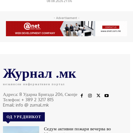
08.08.2026 21:06
- Advertisement -
Журнал .мк
независен информативен портал
Адреса: 8 Ударна Бригада 20б, Скопје
Телефон: + 389 2 3217 815
Email: info @ zurnal.mk
ОД УРЕДНИКОТ
Седум активни пожари вечерва во