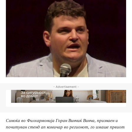
- Advertisement -
Синоќа во Филхармонија Горан Винчиќ Винча, признаен и
почитуван стенд ап комичар во регионот, го имаше првиот