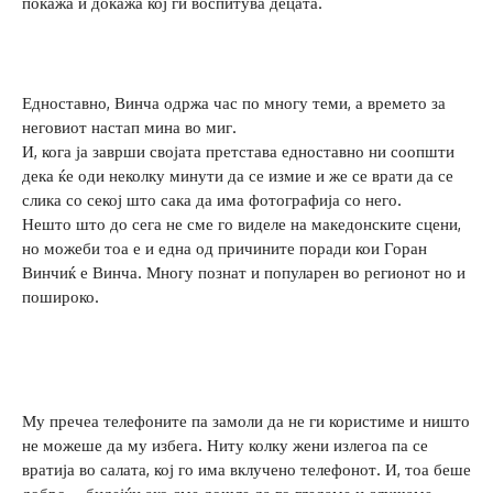
покажа и докажа кој ги воспитува децата.
Едноставно, Винча одржа час по многу теми, а времето за
неговиот настап мина во миг.
И, кога ја заврши својата претстава едноставно ни соопшти
дека ќе оди неколку минути да се измие и же се врати да се
слика со секој што сака да има фотографија со него.
Нешто што до сега не сме го виделе на македонските сцени,
но можеби тоа е и една од причините поради кои Горан
Винчиќ е Винча. Многу познат и популарен во регионот но и
пошироко.
Му пречеа телефоните па замоли да не ги користиме и ништо
не можеше да му избега. Ниту колку жени излегоа па се
вратија во салата, кој го има вклучено телефонот. И, тоа беше