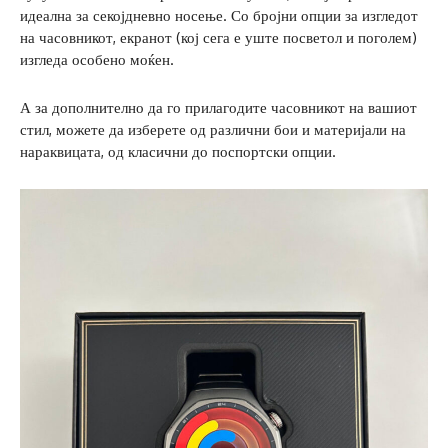
идеална за секојдневно носење. Со бројни опции за изгледот
на часовникот, екранот (кој сега е уште посветол и поголем)
изгледа особено моќен.
А за дополнително да го прилагодите часовникот на вашиот
стил, можете да изберете од различни бои и материјали на
нараквицата, од класични до поспортски опции.