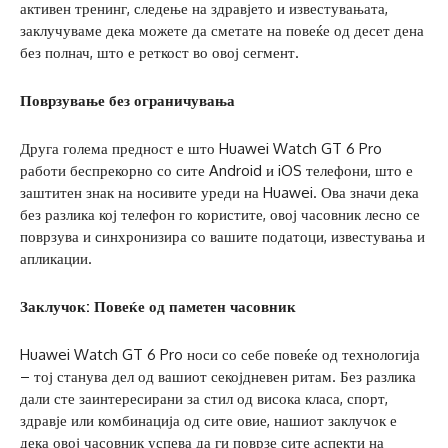
активен тренинг, следење на здравјето и известувањата,
заклучуваме дека можете да сметате на повеќе од десет дена
без полнач, што е реткост во овој сегмент.
Поврзување без ограничувања
Друга голема предност е што Huawei Watch GT 6 Pro
работи беспрекорно со сите Android и iOS телефони, што е
заштитен знак на носивите уреди на Huawei. Ова значи дека
без разлика кој телефон го користите, овој часовник лесно се
поврзува и синхронизира со вашите податоци, известувања и
апликации.
Заклучок: Повеќе од паметен часовник
Huawei Watch GT 6 Pro носи со себе повеќе од технологија
– тој станува дел од вашиот секојдневен ритам. Без разлика
дали сте заинтересирани за стил од висока класа, спорт,
здравје или комбинација од сите овие, нашиот заклучок е
дека овој часовник успева да ги поврзе сите аспекти на