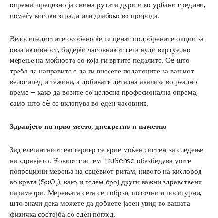
опрема: прецизно ја снима рутата дури и во урбани средини,
помеѓу високи згради или длабоко во природа.
Велосипедистите особено ќе ги ценат подобрените опции за
оваа активност, бидејќи часовникот сега нуди виртуелно
мерење на моќноста со која ги вртите педалите. Сè што
треба да направите е да ги внесете податоците за вашиот
велосипед и тежина, а добивате детална анализа во реално
време – како да возите со целосна професионална опрема,
само што сè се вклопува во еден часовник.
Здравјето на прво место, дискретно и паметно
Зад елегантниот екстериер се крие моќен систем за следење
на здравјето. Новиот систем TruSense обезбедува уште
попрецизни мерења на срцевиот ритам, нивото на кислород
во крвта (SpO₂), како и голем број други важни здравствени
параметри. Мерењата сега се побрзи, поточни и посигурни,
што значи дека можете да добиете јасен увид во вашата
физичка состојба со еден поглед.