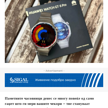
- Advertisement -
Паметните часовници денес се многу повеќе од само
гаџет што ги мери вашите чекори – тие стануваат