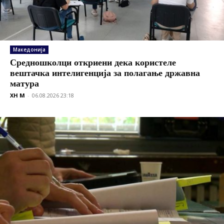
Македонија
Средношколци откриени дека користеле
вештачка интелигенција за полагање државна
матура
XH M
-
06.08.2026 23:18