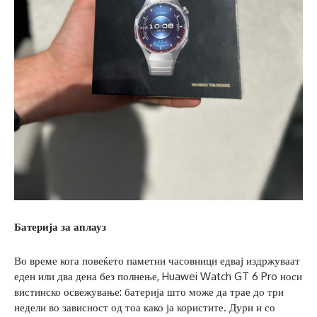
Батерија за аплауз
Во време кога повеќето паметни часовници едвај издржуваат
еден или два дена без полнење, Huawei Watch GT 6 Pro носи
вистинско освежување: батерија што може да трае до три
недели во зависност од тоа како ја користите. Дури и со