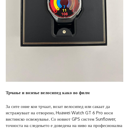
Трчање и возење велосипед како во филм
За сите оние кои трчаат, возат велосипед или сакаат да
истражуваат на отворено, Huawei Watch GT 6 Pro носи
вистинско освежување. Со новиот GPS систем Sunflower,
точноста на следењето е доведена на ниво на професионална