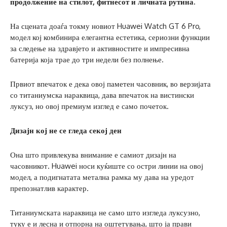
продолжение на стилот, фитнесот и личната рутина.
На сцената доаѓа токму новиот Huawei Watch GT 6 Pro,
модел кој комбинира елегантна естетика, сериозни функции
за следење на здравјето и активностите и импресивна
батерија која трае до три недели без полнење.
Првиот впечаток е дека овој паметен часовник, во верзијата
со титаниумска нараквица, дава впечаток на вистински
луксуз, но овој премиум изглед е само почеток.
Дизајн кој не се гледа секој ден
Она што привлекува внимание е самиот дизајн на
часовникот. Huawei носи куќиште со остри линии на овој
модел, а подигнатата метална рамка му дава на уредот
препознатлив карактер.
Титаниумската нараквица не само што изгледа луксузно,
туку е и лесна и отпорна на оштетувања, што ја прави