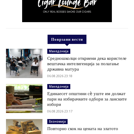
Поврзани вести
Македонија
Средношколци откриени дека користеле
вештачка интелигенција за полагање
државна матура
06.08.2026 23:18
Македонија
Единаесет општини сè уште им должат
пари на избирачките одбори за ланските
избори
06.08.2026 23:17
Економија
Повторно скок на цената на златото