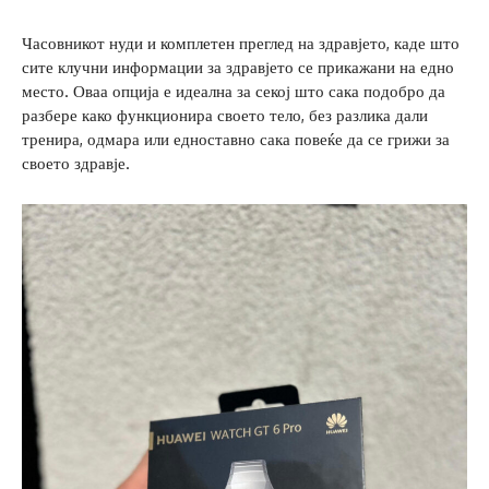
Часовникот нуди и комплетен преглед на здравјето, каде што
сите клучни информации за здравјето се прикажани на едно
место. Оваа опција е идеална за секој што сака подобро да
разбере како функционира своето тело, без разлика дали
тренира, одмара или едноставно сака повеќе да се грижи за
своето здравје.