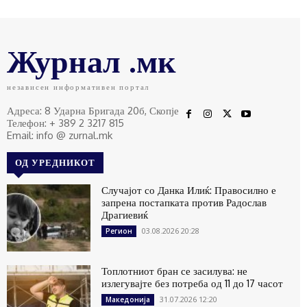
Журнал .мк
независен информативен портал
Адреса: 8 Ударна Бригада 20б, Скопје
Телефон: + 389 2 3217 815
Email: info @ zurnal.mk
ОД УРЕДНИКОТ
Случајот со Данка Илиќ: Правосилно е
запрена постапката против Радослав
Драгиевиќ
03.08.2026 20:28
Регион
Топлотниот бран се засилува: не
излегувајте без потреба од 11 до 17 часот
31.07.2026 12:20
Македонија