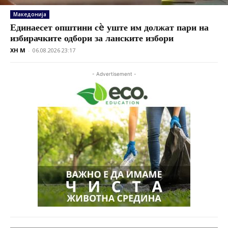
Македонија
Единаесет општини сè уште им должат пари на
избирачките одбори за ланските избори
XH M
-
06.08.2026 23:17
- Advertisement -