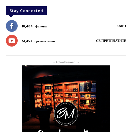
Stay Connected
КАКО
10,404
фанови
СЕ ПРЕТПЛАТИТЕ
61,453
претплатници
- Advertisement -