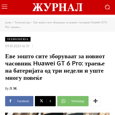
дома
Технологија
Еве зошто сите зборуваат за новиот часовник Huawei GT 6
Pro: траење...
ТЕХНОЛОГИЈА
09.10.2025 16:37
Еве зошто сите зборуваат за новиот
часовник Huawei GT 6 Pro: траење
на батеријата од три недели и уште
многу повеќе
By
Л. М.
Facebook
X
WhatsApp