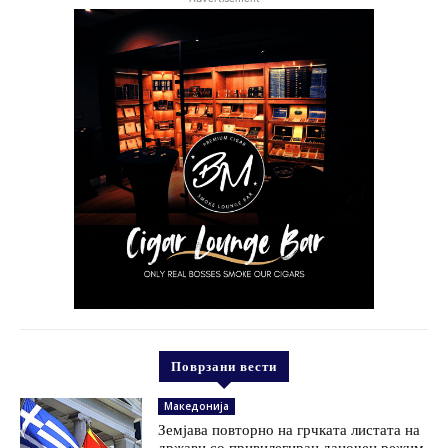
Поврзани вести
Македонија
Земјава повторно на грчката листата на
држави со привилегиран даночен режим