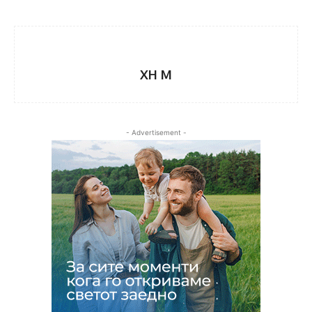
XH M
- Advertisement -