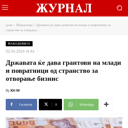
дома
Македонија
Државата ќе дава грантови на млади и повратници од
странство за отворање...
МАКЕДОНИЈА
02.06.2026 14:46
Државата ќе дава грантови на млади
и повратници од странство за
отворање бизнис
By
XH M
Facebook
X
WhatsApp