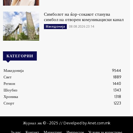
Симболот на ќор-сокакот станува
симбол на отворен комуникациски канал
08.08.2026 23:14
Македонија
КАТЕГОРИИ
Македонија
9544
Свет
1889
Регион
1440
Шоубиз
1343
Хроника
1318
Спорт
1223
Журнал .мк © - 2025 // Develped by Anet.com.mk
За нас
Контакт
Маркетинг
Импресум
Услови за користење