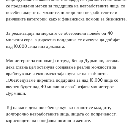
се предвидени мерки за поддршка на невработените лица, со
посебен акцент на младите, долгорочно невработените и
ранливите категории, како и финансиска помош за бизнисите.
За реализација на мерките се обезбедени повеќе од 40
милиони евра, а директна поддршка се очекува да добијат
над 10.000 лица низ државата.
Министерот за економија и труд, Бесир Дурмиши, истакна
дека главна цел останува создавање реални можности за
вработување и економско зајакнување на граѓаните.
„Обезбедуваме директна поддршка за над 10.000 лица со
вкупен буџет над 40 милиони евра“, изјави министерот
Дурмиши.
Тој нагласи дека посебен фокус во планот се младите,
долгорочно невработените лица, лицата со попреченост,
корисниците на социјална помош и жените.