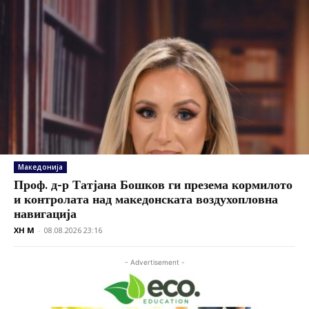
Македонија
Проф. д-р Татјана Бошков ги презема кормилото
и контролата над македонската воздухопловна
навигација
XH M
-
08.08.2026 23:16
- Advertisement -