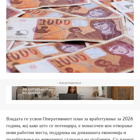
- Advertisement -
Владата го усвои Оперативниот план за вработување за 2026
година, кој како што се потенцира, е нонасочен кон отворање
нови работни места, поддршка на домашната економија и
подобрување на животниот стандард на граѓаните. Со планот