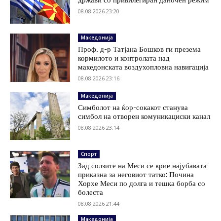
08.08.2026 23:20
Македонија
Проф. д-р Татјана Бошков ги презема
кормилото и контролата над
македонската воздухопловна навигација
08.08.2026 23:16
Македонија
Симболот на ќор-сокакот станува
симбол на отворен комуникациски канал
08.08.2026 23:14
Спорт
Зад солзите на Меси се крие најубавата
приказна за неговиот татко: Почина
Хорхе Меси по долга и тешка борба со
болеста
08.08.2026 21:44
Македонија