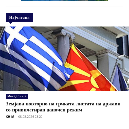
Најчитани
Македонија
Земјава повторно на грчката листата на држави
со привилегиран даночен режим
XH M
-
08.08.2026 23:20