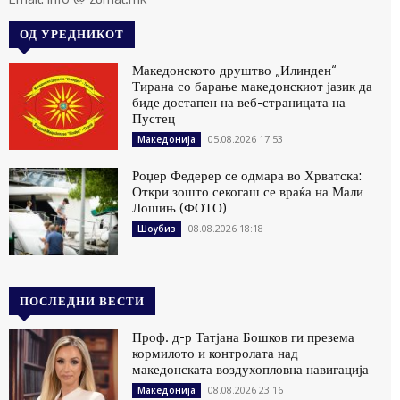
ОД УРЕДНИКОТ
Македонското друштво „Илинден“ –
Тирана со барање македонскиот јазик да
биде достапен на веб-страницата на
Пустец
05.08.2026 17:53
Македонија
Роџер Федерер се одмара во Хрватска:
Откри зошто секогаш се враќа на Мали
Лошињ (ФОТО)
08.08.2026 18:18
Шоубиз
ПОСЛЕДНИ ВЕСТИ
Проф. д-р Татјана Бошков ги презема
кормилото и контролата над
македонската воздухопловна навигација
08.08.2026 23:16
Македонија