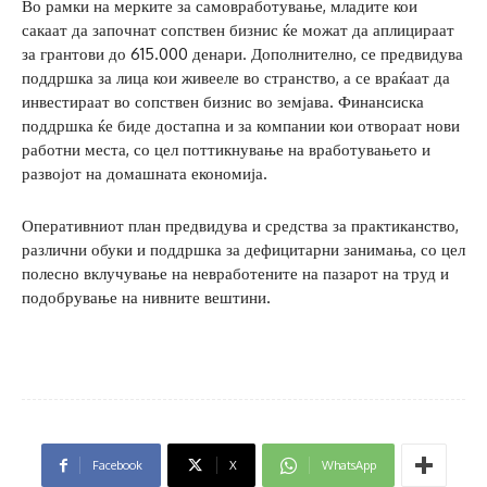
Во рамки на мерките за самовработување, младите кои
сакаат да започнат сопствен бизнис ќе можат да аплицираат
за грантови до 615.000 денари. Дополнително, се предвидува
поддршка за лица кои живееле во странство, а се враќаат да
инвестираат во сопствен бизнис во земјава. Финансиска
поддршка ќе биде достапна и за компании кои отвораат нови
работни места, со цел поттикнување на вработувањето и
развојот на домашната економија.
Оперативниот план предвидува и средства за практиканство,
различни обуки и поддршка за дефицитарни занимања, со цел
полесно вклучување на невработените на пазарот на труд и
подобрување на нивните вештини.
Facebook
X
WhatsApp