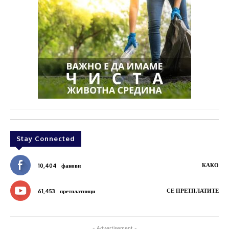
Stay Connected
КАКО
10,404
фанови
СЕ ПРЕТПЛАТИТЕ
61,453
претплатници
- Advertisement -