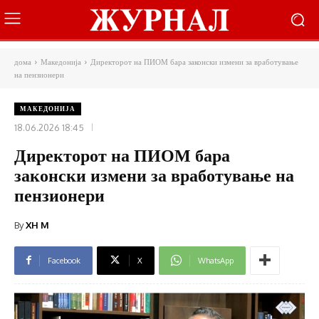
дома
Македонија
Директорот на ПИОМ бара законски измени за вработување
на пензионери
МАКЕДОНИЈА
18.06.2026 18:45
Директорот на ПИОМ бара
законски измени за вработување на
пензионери
By
XH M
Facebook
X
WhatsApp