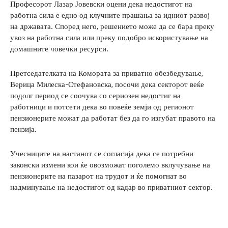
Професорот Лазар Јовевски оцени дека недостигот на
работна сила е едно од клучните прашања за идниот развој
на државата. Според него, решението може да се бара преку
увоз на работна сила или преку подобро искористување на
домашните човечки ресурси.
Претседателката на Комората за приватно обезбедување,
Верица Милеска-Стефановска, посочи дека секторот веќе
подолг период се соочува со сериозен недостиг на
работници и потсети дека во повеќе земји од регионот
пензионерите можат да работат без да го изгубат правото на
пензија.
Учесниците на настанот се согласија дека се потребни
законски измени кои ќе овозможат поголемо вклучување на
пензионерите на пазарот на трудот и ќе помогнат во
надминување на недостигот од кадар во приватниот сектор.