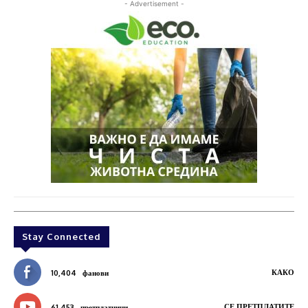
- Advertisement -
Stay Connected
КАКО
10,404
фанови
СЕ ПРЕТПЛАТИТЕ
61,453
претплатници