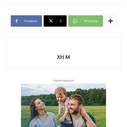
Facebook
X
WhatsApp
XH M
- Advertisement -