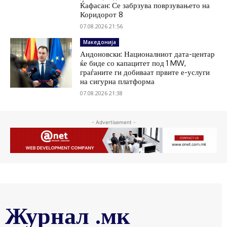
Ќафасан: Се забрзува поврзувањето на
Коридорот 8
07.08.2026 21:56
Македонија
Андоновски: Националниот дата-центар
ќе биде со капацитет под 1 MW,
граѓаните ги добиваат првите е-услуги
на сигурна платформа
07.08.2026 21:38
- Advertisement -
Журнал .мк