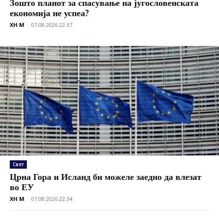
Зошто планот за спасување на југословенската
економија не успеа?
XH M
-
07.08.2026 22:37
Свет
Црна Гора и Исланд би можеле заедно да влезат
во ЕУ
XH M
-
07.08.2026 22:34