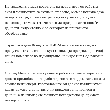
На тркалезната маса посветена на недостигот од работна
сила и можностите за активно стареење, Мемов истакна дека
пазарот на трудот има потреба од искусни кадри и дека
пензионерите можат значително да придонесат во повеќе
дејности, вклучително и во секторот на приватното
обезбедување.
Тој нагласи дека Фондот за ПИОМ не носи политики, но
преку своите анализи и искуства може да предложи решенија
кои би помогнале во надминување на недостигот од работна
сила.
Според Мемов, овозможувањето работа за пензионерите би
донело придобивки и за работодавците, и за државата, но и за
самите пензионери. Работодавците би добиле квалификуван
кадар, државата дополнителни приходи од придонеси и
даноци, а пензионерите можност истовремено да примаат
пензија и плата.