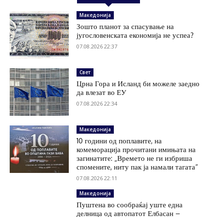
Македонија
Зошто планот за спасување на
југословенската економија не успеа?
07.08.2026 22:37
Свет
Црна Гора и Исланд би можеле заедно
да влезат во ЕУ
07.08.2026 22:34
Македонија
10 години од поплавите, на
комеморација прочитани имињата на
загинатите: „Времето не ги избриша
спомените, ниту пак ја намали тагата“
07.08.2026 22:11
Македонија
Пуштена во сообраќај уште една
делница од автопатот Елбасан –