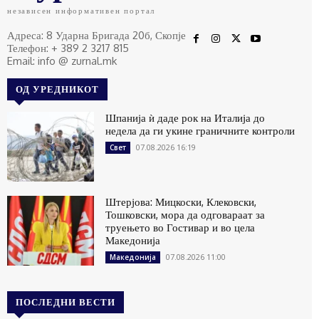
независен информативен портал
Адреса: 8 Ударна Бригада 20б, Скопје
Телефон: + 389 2 3217 815
Email: info @ zurnal.mk
ОД УРЕДНИКОТ
Шпанија ѝ даде рок на Италија до
недела да ги укине граничните контроли
07.08.2026 16:19
Свет
Штерјова: Мицкоски, Клековски,
Тошковски, мора да одговараат за
труењето во Гостивар и во цела
Македонија
07.08.2026 11:00
Македонија
ПОСЛЕДНИ ВЕСТИ