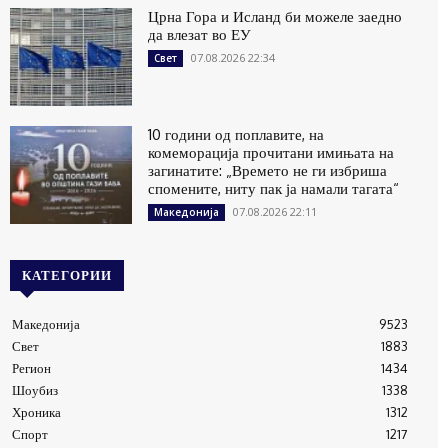
Црна Гора и Исланд би можеле заедно
да влезат во ЕУ
07.08.2026 22:34
Свет
10 години од поплавите, на
комеморација прочитани имињата на
загинатите: „Времето не ги избриша
спомените, ниту пак ја намали тагата“
07.08.2026 22:11
Македонија
КАТЕГОРИИ
Македонија
9523
Свет
1883
Регион
1434
Шоубиз
1338
Хроника
1312
Спорт
1217