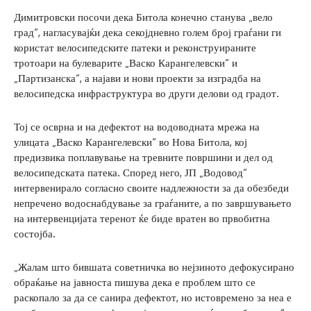
Димитровски посочи дека Битола конечно станува „вело
град“, нагласувајќи дека секојдневно голем број граѓани ги
користат велосипедските патеки и реконструираните
тротоари на булеварите „Васко Карангелевски“ и
„Партизанска“, а најави и нови проекти за изградба на
велосипедска инфраструктура во други делови од градот.
Тој се осврна и на дефектот на водоводната мрежа на
улицата „Васко Карангелевски“ во Нова Битола, кој
предизвика поплавување на тревните површини и дел од
велосипедската патека. Според него, ЈП „Водовод“
интервенирало согласно своите надлежности за да обезбеди
непречено водоснабдување за граѓаните, а по завршувањето
на интервенцијата теренот ќе биде вратен во првобитна
состојба.
„Жалам што бившата советничка во нејзиното дефокусирано
обраќање на јавноста пишува дека е проблем што се
раскопало за да се санира дефектот, но истовремено за неа е