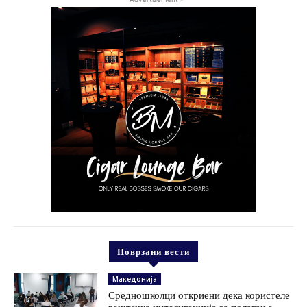
Поврзани вести
Македонија
Средношколци откриени дека користеле