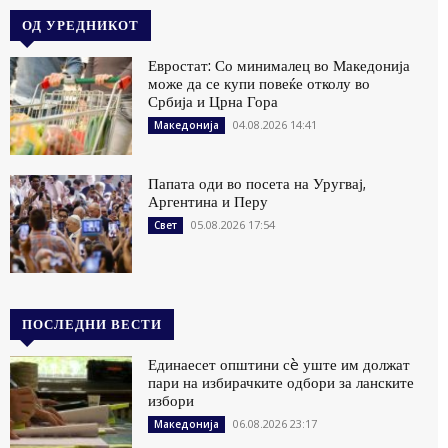
ОД УРЕДНИКОТ
Евростат: Со минималец во Македонија
може да се купи повеќе отколу во
Србија и Црна Гора
04.08.2026 14:41
Македонија
Папата оди во посета на Уругвај,
Аргентина и Перу
05.08.2026 17:54
Свет
ПОСЛЕДНИ ВЕСТИ
Единаесет општини сè уште им должат
пари на избирачките одбори за ланските
избори
06.08.2026 23:17
Македонија