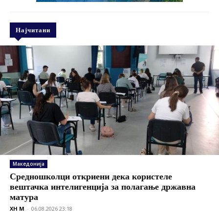
Најчитани
Македонија
Средношколци откриени дека користеле
вештачка интелигенција за полагање државна
матура
XH M
-
06.08.2026 23:18