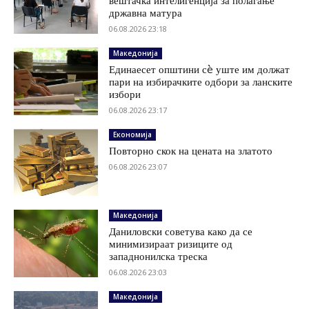
вештачка интелигенција за полагање
државна матура
06.08.2026 23:18
Македонија
Единаесет општини сè уште им должат
пари на избирачките одбори за ланските
избори
06.08.2026 23:17
Економија
Повторно скок на цената на златото
06.08.2026 23:07
Македонија
Даниловски советува како да се
минимизираат ризиците од
западнонилска треска
06.08.2026 23:03
Македонија