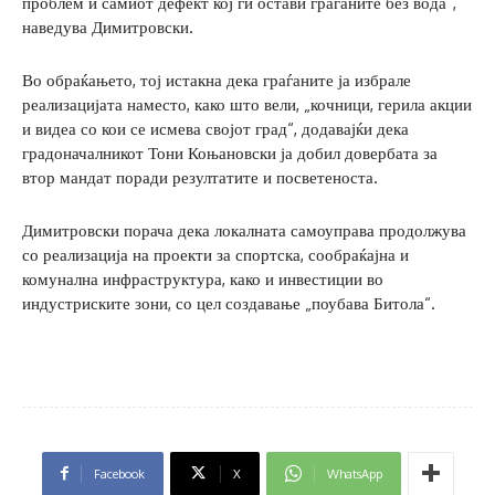
проблем и самиот дефект кој ги остави граѓаните без вода“,
наведува Димитровски.
Во обраќањето, тој истакна дека граѓаните ја избрале
реализацијата наместо, како што вели, „кочници, герила акции
и видеа со кои се исмева својот град“, додавајќи дека
градоначалникот Тони Коњановски ја добил довербата за
втор мандат поради резултатите и посветеноста.
Димитровски порача дека локалната самоуправа продолжува
со реализација на проекти за спортска, сообраќајна и
комунална инфраструктура, како и инвестиции во
индустриските зони, со цел создавање „поубава Битола“.
Facebook
X
WhatsApp