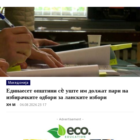
Македонија
Единаесет општини сè уште им должат пари на
избирачките одбори за ланските избори
XH M
-
06.08.2026 23:17
- Advertisement -