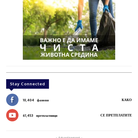
Stay Connected
КАКО
10,404
фанови
СЕ ПРЕТПЛАТИТЕ
61,453
претплатници
- Advertisement -