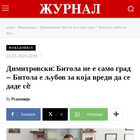
дома
Македонија
Димитровски: Битола не е само град – Битола е љубов за
која...
МАКЕДОНИЈА
26.05.2026 22:01
Димитровски: Битола не е само град
– Битола е љубов за која вреди да се
даде сè
By
Редакција
Facebook
X
WhatsApp