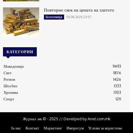
Повторно скок на цената на златото
06.08.2026 23:07
Економија
КАТЕГОРИИ
Македонија
9493
Свет
1876
Регион
1426
Шоубиз
1333
Хроника
1303
Спорт
1211
Журнал .мк © - 2025 // Develped by Anet.com.mk
За нас
Контакт
Маркетинг
Импресум
Услови за користење