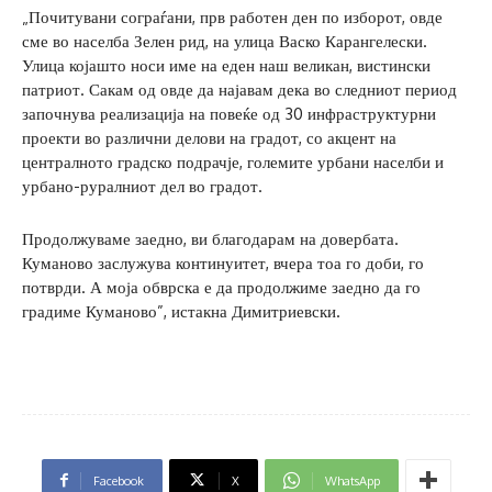
„Почитувани сограѓани, прв работен ден по изборот, овде
сме во населба Зелен рид, на улица Васко Карангелески.
Улица којашто носи име на еден наш великан, вистински
патриот. Сакам од овде да најавам дека во следниот период
започнува реализација на повеќе од 30 инфраструктурни
проекти во различни делови на градот, со акцент на
централното градско подрачје, големите урбани населби и
урбано-руралниот дел во градот.
Продолжуваме заедно, ви благодарам на довербата.
Куманово заслужува континуитет, вчера тоа го доби, го
потврди. А моја обврска е да продолжиме заедно да го
градиме Куманово”, истакна Димитриевски.
Facebook
X
WhatsApp