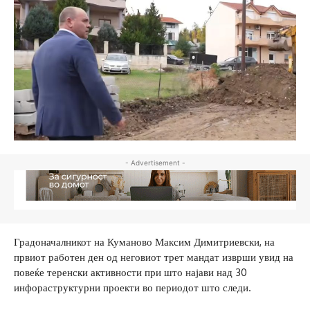
- Advertisement -
Градоначалникот на Куманово Максим Димитриевски, на
првиот работен ден од неговиот трет мандат изврши увид на
повеќе теренски активности при што најави над 30
инфораструктурни проекти во периодот што следи.