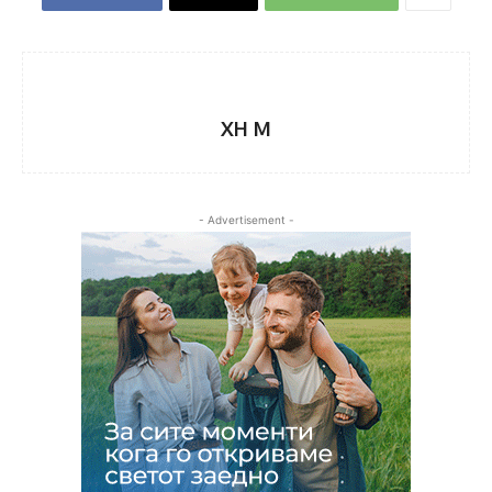
XH M
- Advertisement -