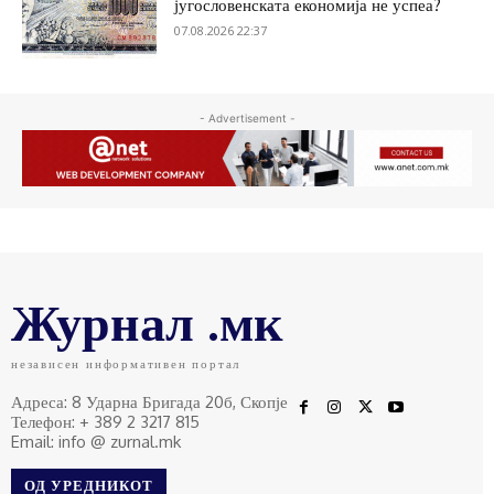
југословенската економија не успеа?
07.08.2026 22:37
- Advertisement -
Журнал .мк
независен информативен портал
Адреса: 8 Ударна Бригада 20б, Скопје
Телефон: + 389 2 3217 815
Email: info @ zurnal.mk
ОД УРЕДНИКОТ