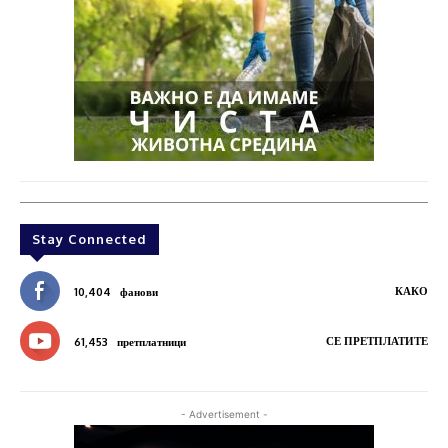
Stay Connected
КАКО
10,404
фанови
СЕ ПРЕТПЛАТИТЕ
61,453
претплатници
- Advertisement -