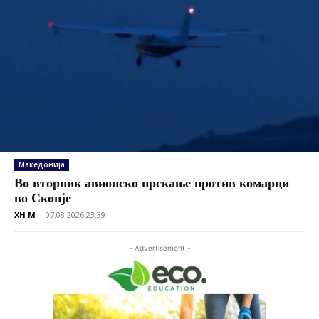
Македонија
Во вторник авионско прскање против комарци
во Скопје
XH M
-
07.08.2026 23:39
- Advertisement -