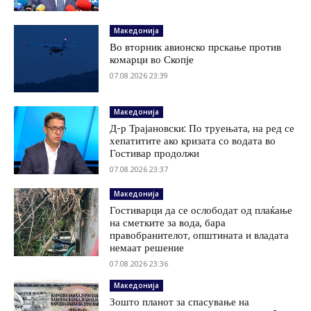
Македонија
Во вторник авионско прскање против
комарци во Скопје
07.08.2026 23:39
Македонија
Д-р Трајановски: По труењата, на ред се
хепатитите ако кризата со водата во
Гостивар продолжи
07.08.2026 23:37
Македонија
Гостиварци да се ослободат од плаќање
на сметките за вода, бара
правобранителот, општината и владата
немаат решение
07.08.2026 23:36
Македонија
Зошто планот за спасување на