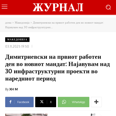
дома
Македонија
Димитриевски на првиот работен ден во новиот мандат:
Најавувам над 30 инфраструктурни...
МАКЕДОНИЈА
03.11.2025 19:50
Димитриевски на првиот работен
ден во новиот мандат: Најавувам над
30 инфраструктурни проекти во
наредниот период
By
XH M
Facebook
X
WhatsApp