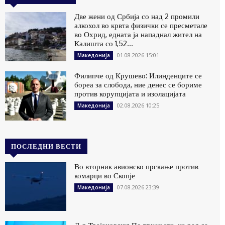
Две жени од Србија со над 2 промили
алкохол во крвта физички се пресметале
во Охрид, едната ја нападнал жител на
Калишта со 1,52...
01.08.2026 15:01
Македонија
Филипче од Крушево: Илинденците се
бореа за слобода, ние денес се бориме
против корупцијата и изолацијата
02.08.2026 10:25
Македонија
ПОСЛЕДНИ ВЕСТИ
Во вторник авионско прскање против
комарци во Скопје
07.08.2026 23:39
Македонија