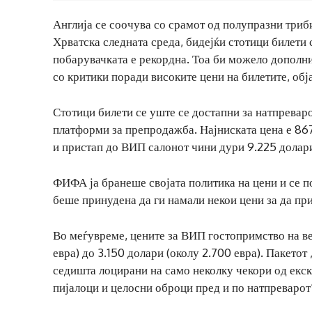
Англија се соочува со срамот од полупразни триб
Хрватска следната среда, бидејќи стотици билети
побарувачката е рекордна. Тоа би можело дополнит
со критики поради високите цени на билетите, об
Стотици билети се уште се достапни за натпревар
платформи за препродажба. Најниската цена е 867
и пристап до ВИП салонот чини дури 9.225 долари
ФИФА ја бранеше својата политика на цени и се п
беше принудена да ги намали некои цени за да пр
Во меѓувреме, цените за ВИП гостопримство на в
евра) до 3.150 долари (околу 2.700 евра). Пакет
седишта лоцирани на само неколку чекори од екск
пијалоци и целосни оброци пред и по натпреварот