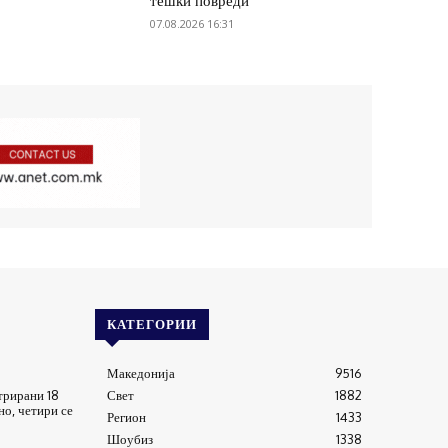
тешки повреди
07.08.2026 16:31
КАТЕГОРИИ
Македонија
9516
трирани 18
Свет
1882
о, четири се
Регион
1433
Шоубиз
1338