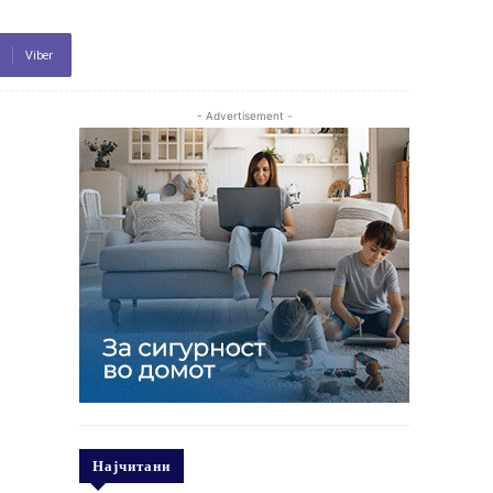
Viber
- Advertisement -
Најчитани