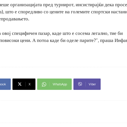
еше организацијата пред турнирот, инсистирајќи дека прос
а), што е споредливо со цените на големите спортски настан
репродавањето.
 овој специфичен пазар, каде што е сосема легално, тие би
повисоки цени. А потоа каде би оделе парите?“, праша Инфа
book
X
WhatsApp
Viber