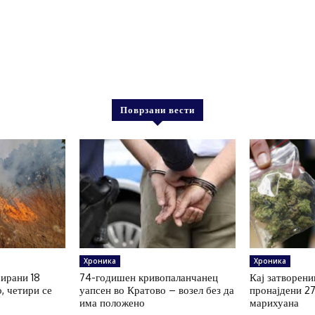
Поврзани вести
Хроника
Хроника
рирани 18
74-годишен кривопаланчанец
Кај затворени
, четири се
уапсен во Кратово – возел без да
пронајдени 2
има положено
марихуана