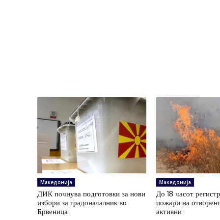
Македонија
Македонија
ДИК почнува подготовки за нови
До 18 часот регист
избори за градоначалник во
пожари на отворено
Брвеница
активни