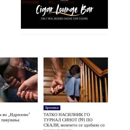
Хроника
к во „Идризово“
ТАТКО НАСИЛНИК ГО
7 пакувања
ТУРНАЛ СИНОТ (19) ПО
СКАЛИ, момчето се здобило со