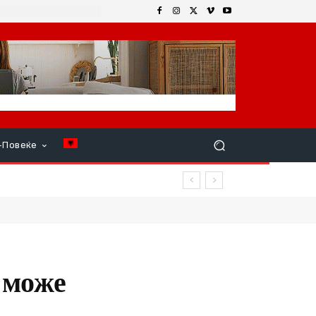
+Повеќе
 може