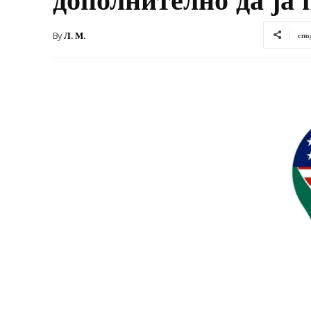
By
Л. М.
спо