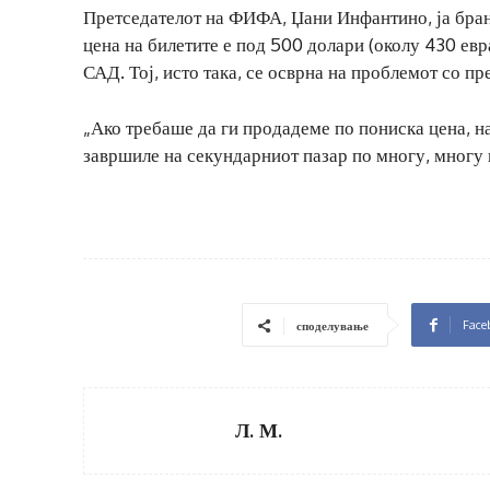
Претседателот на ФИФА, Џани Инфантино, ја бран
цена на билетите е под 500 долари (околу 430 евр
САД. Тој, исто така, се осврна на проблемот со п
„Ако требаше да ги продадеме по пониска цена, на
завршиле на секундарниот пазар по многу, многу 
Face
споделување
Л. М.