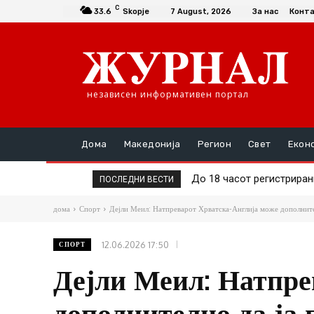
C
33.6
Skopje
7 August, 2026
За нас
Конт
независен информативен портал
Дома
Македонија
Регион
Свет
Екон
До 18 часот регистрирани
74-годишен кривопала
ПОСЛЕДНИ ВЕСТИ
дома
Спорт
Дејли Меил: Натпреварот Хрватска-Англија може дополни
12.06.2026 17:50
СПОРТ
Дејли Меил: Натпре
дополнително да ј