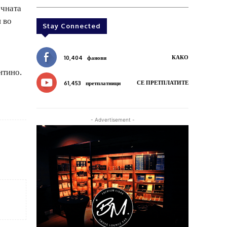
ечната
и во
Stay Connected
КАКО
10,404
фанови
нтино.
СЕ ПРЕТПЛАТИТЕ
61,453
претплатници
- Advertisement -