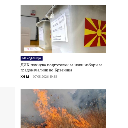
Македонија
ДИК почнува подготовки за нови избори за
градоначалник во Брвеница
XH M
-
07.08.2026 19:38