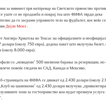
ини за нивниот прв натпревар на Светското првенство против
 се уште се во продажба и покрај тоа што ФИФА тврди дека
елно да го засрами управното тело на фудбалот, кое веќе с
јави
Дејли Меил
.
от Англија-Хрватска во Тексас на официјалните и неофиција
 долари (околу 750 евра), додека пакет што вклучува билет,
 (околу 8.000 евра).
офали со „невидени“ 500 милиони барања за резервации, но 
ивлече повеќе гледачи во САД, Канада и Мексико.
еб-страницата на ФИФА се движат од 2.430 долари (околу 2.
от „Клуб на шампиони“ од 2.430 долари вклучува „привилегир
лузивните зони за гостопримство кои нудат премиум услуга 
“.