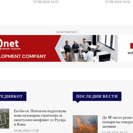
07.08.2026 16:33
07.08.2026 16:32
- Advertisement -
РЕДНИКОТ
ПОСЛЕДНИ ВЕСТИ
Ен-би-си: Пентагон подготвува
нова нуклеарна стратегија за
До 18 часот регис
евентуален конфликт со Русија
пожари на отворен
и Кина
активни
06.08.2026 15:50
07.08.2026 19:27