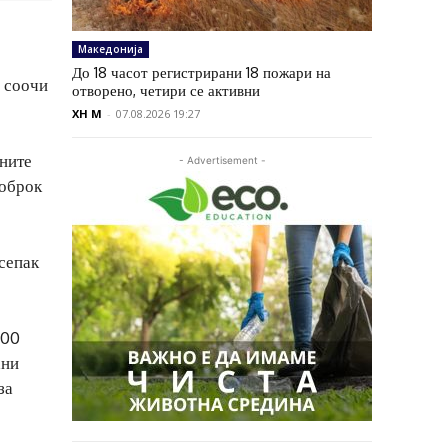
Македонија
До 18 часот регистрирани 18 пожари на
е соочи
отворено, четири се активни
XH M
-
07.08.2026 19:27
лните
- Advertisement -
 оброк
сепак
100
ани
за