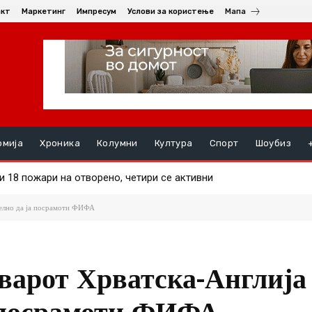
акт
Маркетинг
Импресум
Услови за користење
Мапа
омија
Хроника
Колумни
Култура
Спорт
Шоубиз
 18 пожари на отворено, четири се активни
нчанец уапсен во Кратово – возел без да има положено
телно да ја посрамоти ФИФА
варот Хрватска-Англија
а посрамоти ФИФА