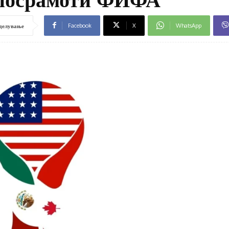
Facebook
X
WhatsApp
делување