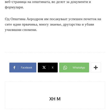
веб-страница на општината, во делот за документи и
формулари.
Од Општина Аеродром им посакуваат успешен почеток на
сите идни првачиња, многу знаење, другарства и убави
училишни спомени.
Facebook
X
WhatsApp
XH M