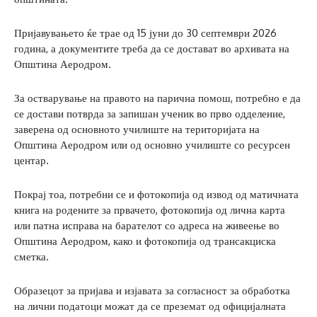
Пријавувањето ќе трае од 15 јуни до 30 септември 2026
година, а документите треба да се достават во архивата на
Општина Аеродром.
За остварување на правото на парична помош, потребно е да
се достави потврда за запишан ученик во прво одделение,
заверена од основното училиште на територијата на
Општина Аеродром или од основно училиште со ресурсен
центар.
Покрај тоа, потребни се и фотокопија од извод од матичната
книга на родените за првачето, фотокопија од лична карта
или патна исправа на барателот со адреса на живеење во
Општина Аеродром, како и фотокопија од трансакциска
сметка.
Образецот за пријава и изјавата за согласност за обработка
на лични податоци можат да се преземат од официјалната