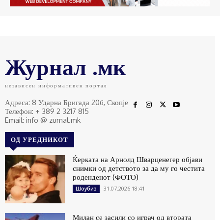
Журнал .мк
независен информативен портал
Адреса: 8 Ударна Бригада 20б, Скопје
Телефон: + 389 2 3217 815
Email: info @ zurnal.mk
ОД УРЕДНИКОТ
Ќерката на Арнолд Шварценегер објави
снимки од детството за да му го честита
роденденот (ФОТО)
31.07.2026 18:41
Шоубиз
Милан се засили со играч од втората