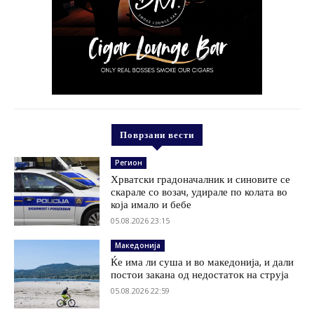
Поврзани вести
Регион
Хрватски градоначалник и синовите се
скарале со возач, удирале по колата во
која имало и бебе
05.08.2026 23:15
Македонија
Ќе има ли суша и во македонија, и дали
постои закана од недостаток на струја
05.08.2026 22:59