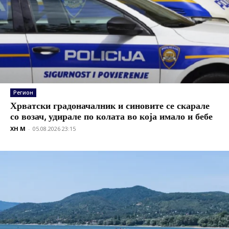
Регион
Хрватски градоначалник и синовите се скарале
со возач, удирале по колата во која имало и бебе
XH M
-
05.08.2026 23:15