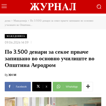
дома
Македонија
По 3.500 денари за секое прваче запишано во основно
училиште во Општина...
МАКЕДОНИЈА
09.06.2026 14:09
По 3.500 денари за секое прваче
запишано во основно училиште во
Општина Аеродром
By
XH M
Facebook
X
WhatsApp