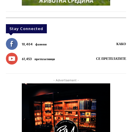
Stay Connected
КАКО
10,404
фанови
СЕ ПРЕТПЛАТИТЕ
61,453
претплатници
- Advertisement -