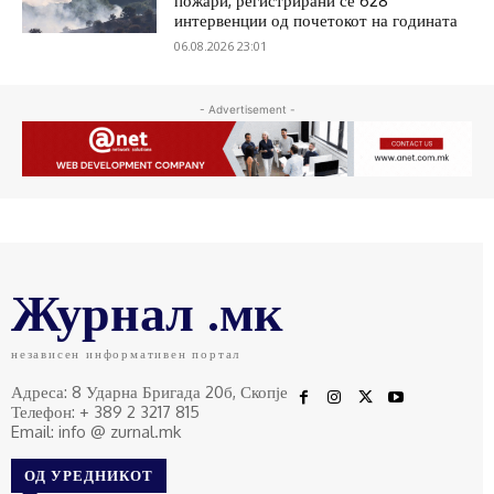
пожари, регистрирани се 628
интервенции од почетокот на годината
06.08.2026 23:01
- Advertisement -
Журнал .мк
независен информативен портал
Адреса: 8 Ударна Бригада 20б, Скопје
Телефон: + 389 2 3217 815
Email: info @ zurnal.mk
ОД УРЕДНИКОТ