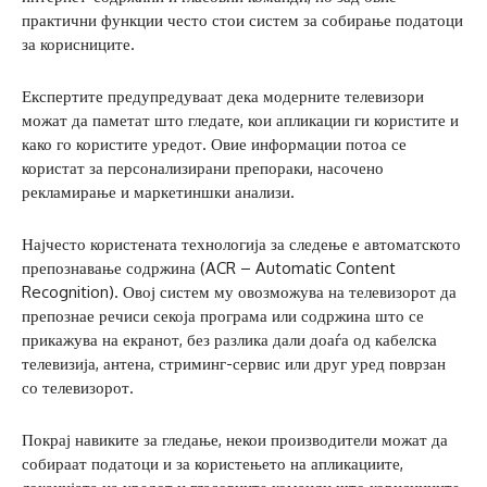
практични функции често стои систем за собирање податоци
за корисниците.
Експертите предупредуваат дека модерните телевизори
можат да паметат што гледате, кои апликации ги користите и
како го користите уредот. Овие информации потоа се
користат за персонализирани препораки, насочено
рекламирање и маркетиншки анализи.
Најчесто користената технологија за следење е автоматското
препознавање содржина (ACR – Automatic Content
Recognition). Овој систем му овозможува на телевизорот да
препознае речиси секоја програма или содржина што се
прикажува на екранот, без разлика дали доаѓа од кабелска
телевизија, антена, стриминг-сервис или друг уред поврзан
со телевизорот.
Покрај навиките за гледање, некои производители можат да
собираат податоци и за користењето на апликациите,