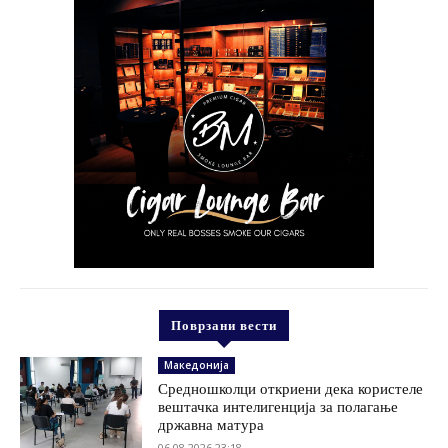
Поврзани вести
Македонија
Средношколци откриени дека користеле
вештачка интелигенција за полагање
државна матура
06.08.2026 23:18