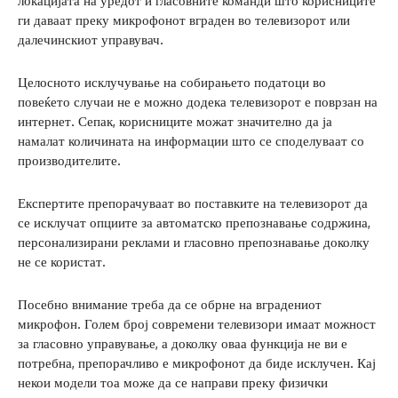
локацијата на уредот и гласовните команди што корисниците
ги даваат преку микрофонот вграден во телевизорот или
далечинскиот управувач.
Целосното исклучување на собирањето податоци во
повеќето случаи не е можно додека телевизорот е поврзан на
интернет. Сепак, корисниците можат значително да ја
намалат количината на информации што се споделуваат со
производителите.
Експертите препорачуваат во поставките на телевизорот да
се исклучат опциите за автоматско препознавање содржина,
персонализирани реклами и гласовно препознавање доколку
не се користат.
Посебно внимание треба да се обрне на вградениот
микрофон. Голем број современи телевизори имаат можност
за гласовно управување, а доколку оваа функција не ви е
потребна, препорачливо е микрофонот да биде исклучен. Кај
некои модели тоа може да се направи преку физички