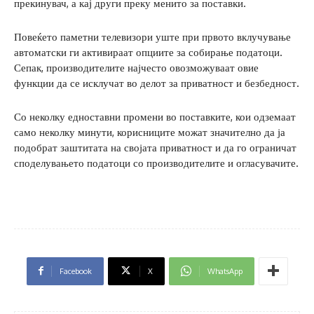
прекинувач, а кај други преку менито за поставки.
Повеќето паметни телевизори уште при првото вклучување
автоматски ги активираат опциите за собирање податоци.
Сепак, производителите најчесто овозможуваат овие
функции да се исклучат во делот за приватност и безбедност.
Со неколку едноставни промени во поставките, кои одземаат
само неколку минути, корисниците можат значително да ја
подобрат заштитата на својата приватност и да го ограничат
споделувањето податоци со производителите и огласувачите.
Facebook
X
WhatsApp