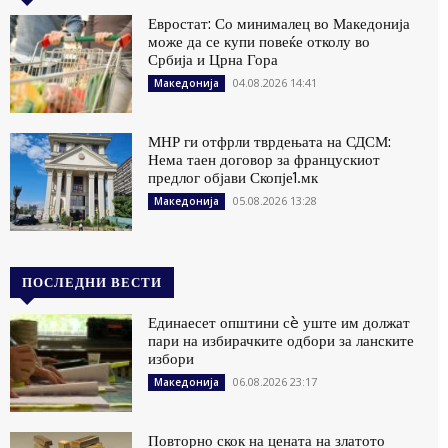
Евростат: Со минималец во Македонија
може да се купи повеќе отколу во
Србија и Црна Гора
04.08.2026 14:41
Македонија
МНР ги отфрли тврдењата на СДСМ:
Нема таен договор за францускиот
предлог објави Скопје1.мк
05.08.2026 13:28
Македонија
ПОСЛЕДНИ ВЕСТИ
Единаесет општини сè уште им должат
пари на избирачките одбори за ланските
избори
06.08.2026 23:17
Македонија
Повторно скок на цената на златото