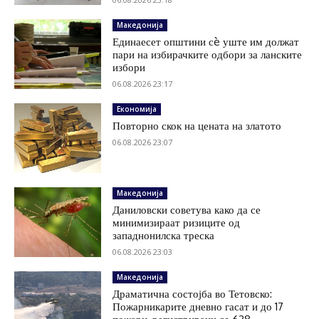
Македонија
Единаесет општини сè уште им должат
пари на избирачките одбори за ланските
избори
06.08.2026 23:17
Економија
Повторно скок на цената на златото
06.08.2026 23:07
Македонија
Даниловски советува како да се
минимизираат ризиците од
западнонилска треска
06.08.2026 23:03
Македонија
Драматична состојба во Тетовско:
Пожарникарите дневно гасат и до 17