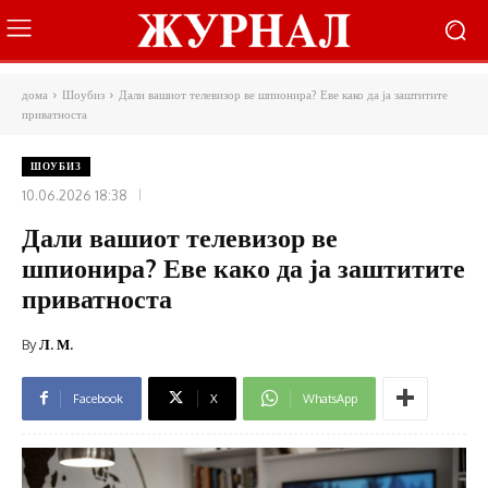
дома
Шоубиз
Дали вашиот телевизор ве шпионира? Еве како да ја заштитите
приватноста
ШОУБИЗ
10.06.2026 18:38
Дали вашиот телевизор ве
шпионира? Еве како да ја заштитите
приватноста
By
Л. М.
Facebook
X
WhatsApp