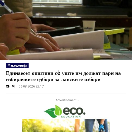
Македонија
Единаесет општини сè уште им должат пари на
избирачките одбори за ланските избори
XH M
-
06.08.2026 23:17
- Advertisement -