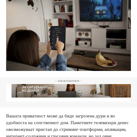
- Advertisement -
Вашата приватност може да биде загрозена дури и во
удобноста на сопствениот дом. Паметните телевизори денес
овозможуваат пристап до стриминг-платформи, апликации,
интернет-содржини и гласовни команди, но зад овие