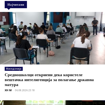
Најчитани
Македонија
Средношколци откриени дека користеле
вештачка интелигенција за полагање државна
матура
XH M
-
06.08.2026 23:18