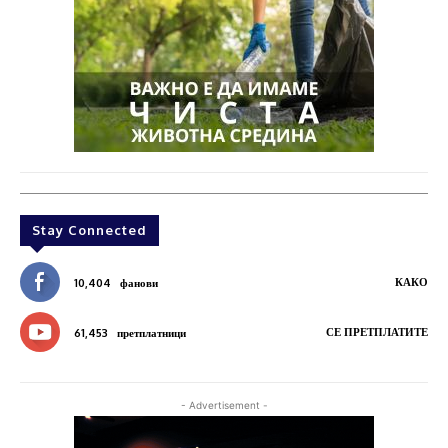
Stay Connected
КАКО
10,404
фанови
СЕ ПРЕТПЛАТИТЕ
61,453
претплатници
- Advertisement -