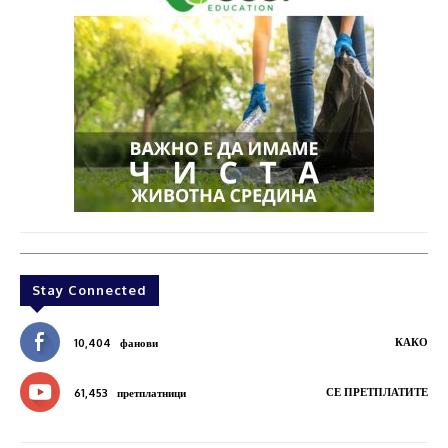
Stay Connected
КАКО
10,404
фанови
СЕ ПРЕТПЛАТИТЕ
61,453
претплатници