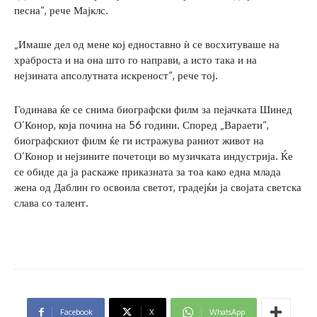
песна“, рече Мајклс.
„Имаше дел од мене кој едноставно ѝ се восхитуваше на
храброста и на она што го направи, а исто така и на
нејзината апсолутната искреност“, рече тој.
Годинава ќе се снима биографски филм за пејачката Шинед
О’Конор, која почина на 56 години. Според „Вараети“,
биографскиот филм ќе ги истражува раниот живот на
О’Конор и нејзините почетоци во музичката индустрија. Ќе
се обиде да ја раскаже приказната за тоа како една млада
жена од Даблин го освоила светот, градејќи ја својата светска
слава со талент.
Facebook
X
WhatsApp