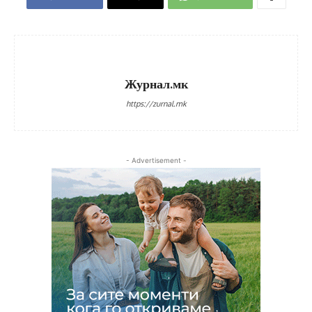
Журнал.мк
https://zurnal.mk
- Advertisement -