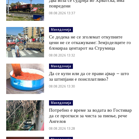
Два воза се судрија во Хрватска, има
повредени
08.08.2026 13:37
Македонија
Се додека не се зголемат откупните
цени не се откажуваме: Земјоделците го
блокираа центарот на Струмица
08.08.2026 13:32
Македонија
Да се купи или да се прави ајвар – што
за штипјани е поисплатливо?
08.08.2026 13:30
Македонија
Потребно е време за водата во Гостивар
да се прогласи за чиста за пиење, рече
Ангелов
08.08.2026 13:28