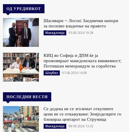
ОД УРЕДНИКОТ
Шасивари – Лосон: Заеднички напори
за посилно владеење на правото
05.08.2026 19:28
Македонија
КИЦ во Софија и ДПМ ќе ја
промовираат македонската книжевност;
Потпишан меморандум за соработка
07.08.2026 16:08
Шоубиз
ПОСЛЕДНИ ВЕСТИ
Се додека не се зголемат откупните
цени не се откажуваме: Земјоделците го
блокираа центарот на Струмица
08.08.2026 13:32
Македонија