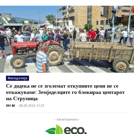
Македонија
Се додека не се зголемат откупните цени не се
откажуваме: Земјоделците го блокираа центарот
на Струмица
XH M
-
08.08.2026 13:32
- Advertisement -