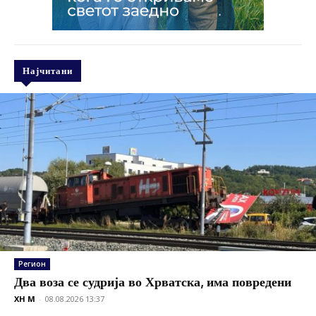
Најчитани
Регион
Два воза се судрија во Хрватска, има повредени
XH M
-
08.08.2026 13:37