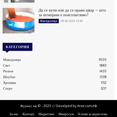
Да се купи или да се прави ајвар – што
за штипјани е поисплатливо?
08.08.2026 13:30
Македонија
КАТЕГОРИИ
Македонија
9535
Свет
1883
Регион
1435
Шоубиз
1338
Хроника
1312
Спорт
1217
Журнал .мк © - 2025 // Develped by Anet.com.mk
За нас
Контакт
Маркетинг
Импресум
Услови за користење