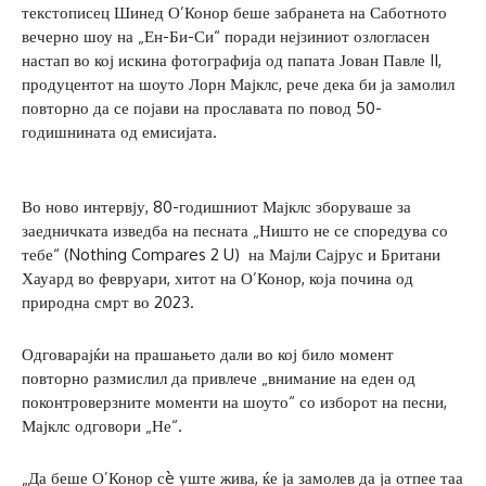
текстописец Шинед О’Конор беше забранета на Саботното
вечерно шоу на „Ен-Би-Си“ поради нејзиниот озлогласен
настап во кој искина фотографија од папата Јован Павле II,
продуцентот на шоуто Лорн Мајклс, рече дека би ја замолил
повторно да се појави на прославата по повод 50-
годишнината од емисијата.
Во ново интервју, 80-годишниот Мајклс зборуваше за
заедничката изведба на песната „Ништо не се споредува со
тебе“ (Nothing Compares 2 U) на Мајли Сајрус и Британи
Хауард во февруари, хитот на О’Конор, која почина од
природна смрт во 2023.
Одговарајќи на прашањето дали во кој било момент
повторно размислил да привлече „внимание на еден од
поконтроверзните моменти на шоуто“ со изборот на песни,
Мајклс одговори „Не“.
„Да беше О’Конор сè уште жива, ќе ја замолев да ја отпее таа