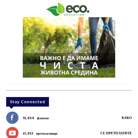
Stay Connected
КАКО
10,404
фанови
СЕ ПРЕТПЛАТИТЕ
61,453
претплатници