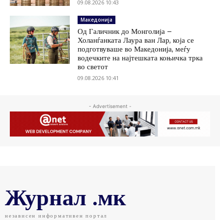
09.08.2026 10:43
Македонија
Од Галичник до Монголија –
Холанѓанката Лаура ван Лар, која се
подготвуваше во Македонија, меѓу
водечките на најтешката коњичка трка
во светот
09.08.2026 10:41
- Advertisement -
Журнал .мк
независен информативен портал