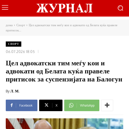
дома
Спорт
Цел адвокатски тим меѓу кои и адвокати од Белата куќа правеле
притисок...
СПОРТ
06.07.2026 18:05
Цел адвокатски тим меѓу кои и
адвокати од Белата куќа правеле
притисок за суспензијата на Балогун
By
Л. М.
Facebook
X
WhatsApp