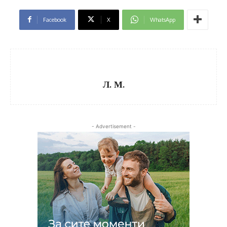
Facebook
X
WhatsApp
Л. М.
- Advertisement -