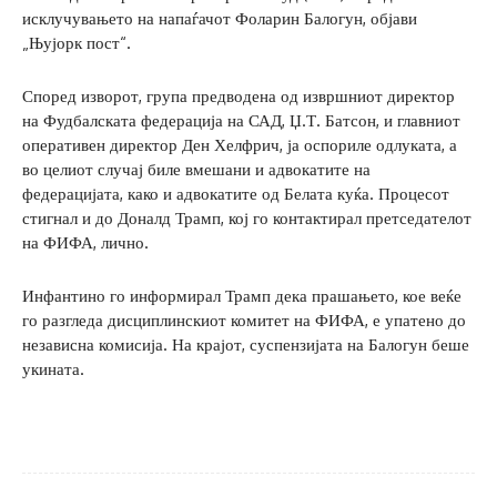
исклучувањето на напаѓачот Фоларин Балогун, објави
„Њујорк пост“.
Според изворот, група предводена од извршниот директор
на Фудбалската федерација на САД, Џ.Т. Батсон, и главниот
оперативен директор Ден Хелфрич, ја оспориле одлуката, а
во целиот случај биле вмешани и адвокатите на
федерацијата, како и адвокатите од Белата куќа. Процесот
стигнал и до Доналд Трамп, кој го контактирал претседателот
на ФИФА, лично.
Инфантино го информирал Трамп дека прашањето, кое веќе
го разгледа дисциплинскиот комитет на ФИФА, е упатено до
независна комисија. На крајот, суспензијата на Балогун беше
укината.