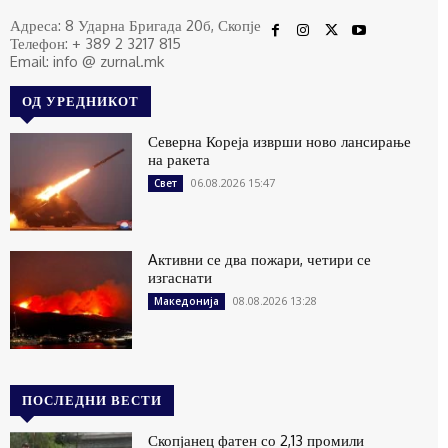
Адреса: 8 Ударна Бригада 20б, Скопје
Телефон: + 389 2 3217 815
Email: info @ zurnal.mk
ОД УРЕДНИКОТ
Северна Кореја изврши ново лансирање
на ракета
06.08.2026 15:47
Свет
Aктивни се два пожари, четири се
изгаснати
08.08.2026 13:28
Македонија
ПОСЛЕДНИ ВЕСТИ
Скопјанец фатен со 2,13 промили