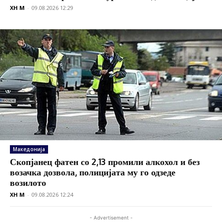
XH M
-
09.08.2026 12:29
Македонија
Скопјанец фатен со 2,13 промили алкохол и без
возачка дозвола, полицијата му го одзеде
возилото
XH M
-
09.08.2026 12:24
- Advertisement -