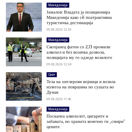
Македонија
Јамалов: Владата ја позиционира
Македонија како сè поатрактивна
туристичка дестинација
09.08.2026 12:29
Македонија
Скопјанец фатен со 2,13 промили
алкохол и без возачка дозвола,
полицијата му го одзеде возилото
09.08.2026 12:24
Свет
Тела на хитлерови војници и возила
излегоа на површина по сушата во
Дунав
09.08.2026 11:40
Македонија
Поскапеа алкохолот, цигарите и
забавата, но храната конечно ги „смири“
цените