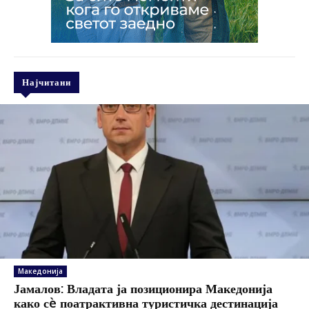
Најчитани
Македонија
Јамалов: Владата ја позиционира Македонија
како сè поатрактивна туристичка дестинација