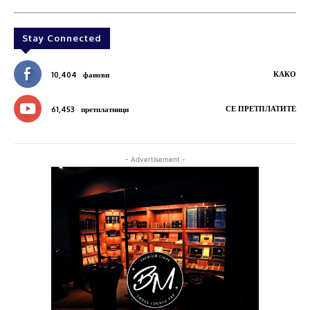
Stay Connected
КАКО
10,404
фанови
СЕ ПРЕТПЛАТИТЕ
61,453
претплатници
- Advertisement -