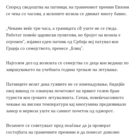
Според сведоштва на патници, на граничниот премин Евзони
се чека со часови, а колоните возила се движат многу бавно.
„Чекаме веќе три часа, а границата сè уште не се гледа.
Работат повеќе царински пунктови, но бројот на возила е
огромен“, изјавил еден патник од Србија кој патувал кон
Грција со семејството, пренесе „Блиц“.
Најголем дел од возилата се семејства со деца кои веднаш по
завршувањето на учебната година тргнале на летување.
Патниците велат дека гужвите не се изненадување, бидејќи
овој викенд го означува почетокот на првиот голем бран
туристи кон грчките летувалишта. Сепак, повеќечасовното
чекање на високи температури кај многумина предизвикало
замор и нервоза уште на самиот почеток од одморот.
Возачите се советуваат пред поаѓање да ја проверат
состојбата на граничните премини и да понесат доволно