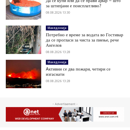
Да се купи или да се прави ајвар – што
за штипјани е поисплатливо?
08.08.2026 13:30
Македонија
Потребно е време за водата во Гостивар
да се прогласи за чиста за пиење, рече
Ангелов
08.08.2026 13:28
Македонија
Aктивни се два пожари, четири се
изгаснати
08.08.2026 13:28
- Advertisement -