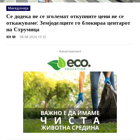
Македонија
Се додека не се зголемат откупните цени не се
откажуваме: Земјоделците го блокираа центарот
на Струмица
XH M
-
08.08.2026 13:32
- Advertisement -