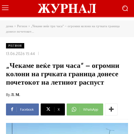
дома
Регион
„Чекаме веќе три часа“ – огромни колони на грчката граница
донесе почетокот...
РЕГИОН
13.06.2026 15:44
„Чекаме веќе три часа“ – огромни
колони на грчката граница донесе
почетокот на летниот распуст
By
Л. М.
Facebook
X
WhatsApp