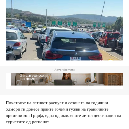
- Advertisement -
Почетокот на летниот распуст и сезоната на годишни
одмори ги донесе првите големи гужви на граничните
премини кон Грција, една од омилените летни дестинации на
туристите од регионот.