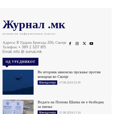
Журнал .мк
независен информативен портал
Адреса: 8 Ударна Бригада 20б, Скопје
Телефон: + 389 2 3217 815
Email: info @ zurnal.mk
ОД УРЕДНИКОТ
Во вторник авионско прскање против
комарци во Скопје
07.08.2026 23:39
Македонија
Водата на Попова Шапка не е безбедна
за пиење
01.08.2026 21:26
Македонија