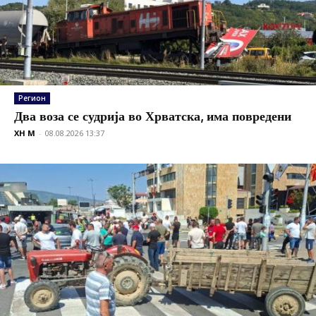
Регион
Два воза се судрија во Хрватска, има повредени
XH M
-
08.08.2026 13:37