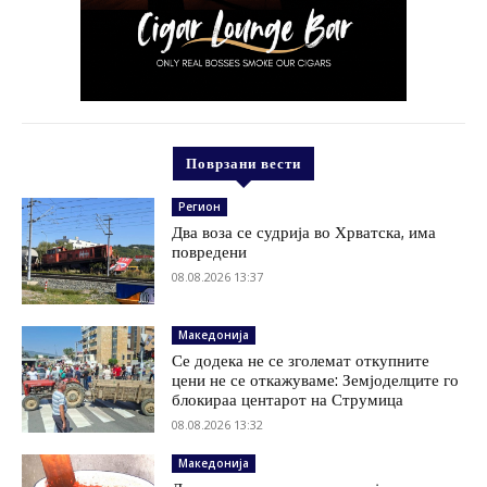
Поврзани вести
Регион
Два воза се судрија во Хрватска, има
повредени
08.08.2026 13:37
Македонија
Се додека не се зголемат откупните
цени не се откажуваме: Земјоделците го
блокираа центарот на Струмица
08.08.2026 13:32
Македонија