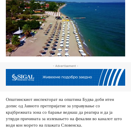
- Advertisement -
Општинскиот инспекторат на општина Будва доби итен
допис од Јавното претпријатие за управување со
крајбрежната зона со барање веднаш да реагира и да ја
утврди причината за излевањето на фекалии во каналот што
води кон морето на плажата Словенска.