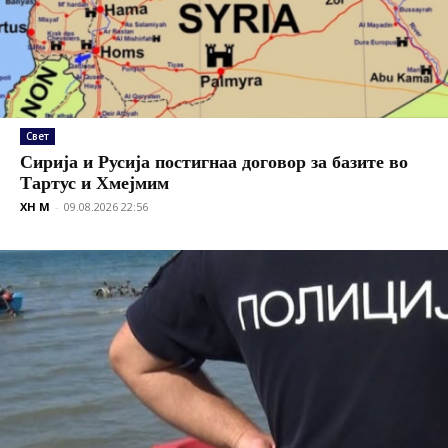
Свет
Сирија и Русија постигнаа договор за базите во
Тартус и Хмејмим
XH M
-
09.08.2026 22:56