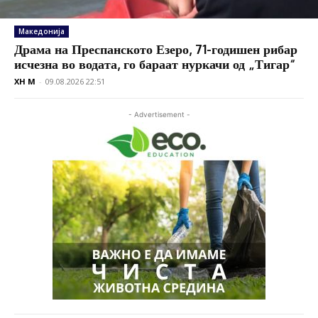
Македонија
Драма на Преспанското Езеро, 71-годишен рибар
исчезна во водата, го бараат нуркачи од „Тигар“
XH M
-
09.08.2026 22:51
- Advertisement -