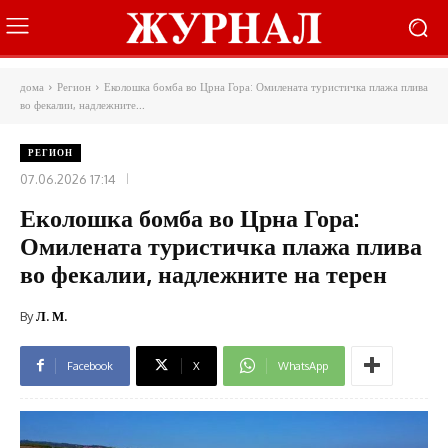
дома
Регион
Еколошка бомба во Црна Гора: Омилената туристичка плажа плива
во фекалии, надлежните...
РЕГИОН
07.06.2026 17:14
Еколошка бомба во Црна Гора:
Омилената туристичка плажа плива
во фекалии, надлежните на терен
By
Л. М.
Facebook
X
WhatsApp