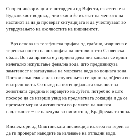
Според информациите потврдени од Вијести, известен е и
Будванскиот водовод, чии екипи ќе излезат на местото на
настанот за да ја проверат ситуацијата и да учествуваат во
утврдувањето на околностите на инцидентот.
– Врз основа на телефонска пријава од граѓани, извршена е
теренска посета на локацијата на шеталиштето Словенска
обала. Во таа прилика е утврдено дека низ каналот се врши
нелегално испуштање фекална вода, што предизвикува
заматеност и загадување на морската вода во водната зона.
Постои сомневање дека испуштањето се врши од објекти во
внатрешноста. Со оглед на потенцијалната опасност за
животната средина и здравјето на луѓето, потребно е што
поскоро да се изврши увид на предметната локација и да се
преземат мерки и активности во рамките на вашата
надлежност – се наведува во писмото од Крајбрежната зона.
Инспектори од Општинската инспекција излегоа на терен за
да ги проверат наводите за излевање на отпадни води.