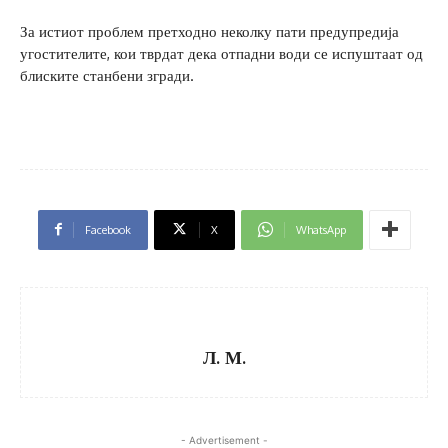
За истиот проблем претходно неколку пати предупредија
угостителите, кои тврдат дека отпадни води се испуштаат од
блиските станбени згради.
Facebook
X
WhatsApp
Л. М.
- Advertisement -