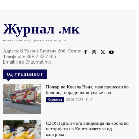
Журнал .мк
независен информативен портал
Адреса: 8 Ударна Бригада 20б, Скопје
Телефон: + 389 2 3217 815
Email: info @ zurnal.mk
ОД УРЕДНИКОТ
Пожар во Кисела Вода, маж пренесен во
болница поради вдишување чад
08.08.2026 18:42
Хроника
СЗО: Најголемата епидемија на ебола во
историјата на Конго излегува од
контрола