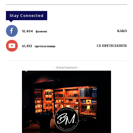
Stay Connected
КАКО
10,404
фанови
СЕ ПРЕТПЛАТИТЕ
61,453
претплатници
- Advertisement -