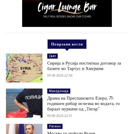
Поврзани вести
Свет
Сирија и Русија постигнаа договор за
базите во Тартус и Хмејмим
09.08.2026 22:56
Македонија
Драма на Преспанското Езеро, 71-
годишен рибар исчезна во водата, го
бараат нуркачи од „Тигар“
09.08.2026 22:51
Регион
Москва го пофали Радев