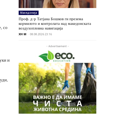
Македонија
Проф. д-р Татјана Бошков ги презема
кормилото и контролата над македонската
, со
воздухопловна навигација
XH M
-
08.08.2026 23:16
- Advertisement -
уки и
уди,