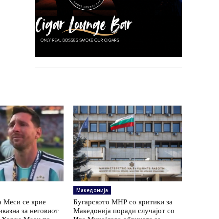
Македонија
а Меси се крие
Бугарското МНР со критики за
иказна за неговиот
Македонија поради случајот со