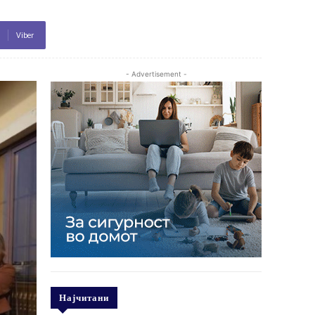
Viber
- Advertisement -
Најчитани