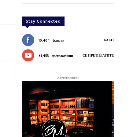
Stay Connected
КАКО
10,404
фанови
СЕ ПРЕТПЛАТИТЕ
61,453
претплатници
- Advertisement -