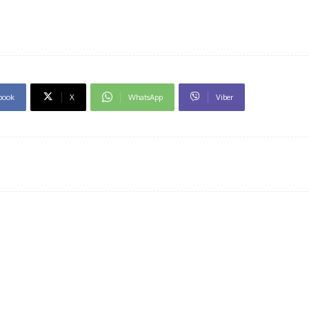
book
X
WhatsApp
Viber