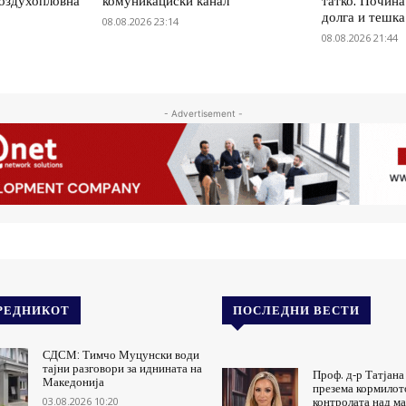
воздухопловна
комуникациски канал
татко: Почин
долга и тешка
08.08.2026 23:14
08.08.2026 21:44
- Advertisement -
РЕДНИКОТ
ПОСЛЕДНИ ВЕСТИ
СДСМ: Тимчо Муцунски води
тајни разговори за иднината на
Проф. д-р Татјана
Македонија
презема кормилот
03.08.2026 10:20
контролата над м