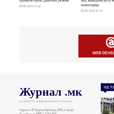
привилегиран даночен режим
над македонската 
навигација
08.08.2026 23:20
08.08.2026 23:16
Журнал .мк
ОД У
независен информативен портал
Адреса: 8 Ударна Бригада 20б, Скопје
Телефон: + 389 2 3217 815