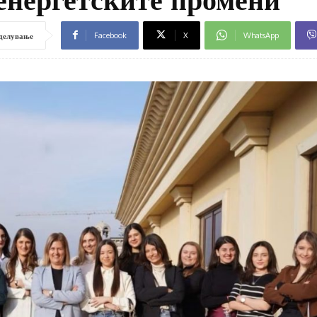
Facebook
X
WhatsApp
делување