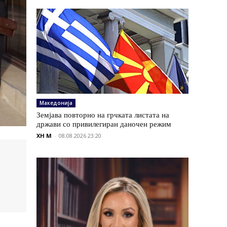
Македонија
Земјава повторно на грчката листата на
држави со привилегиран даночен режим
XH M
-
08.08.2026 23:20