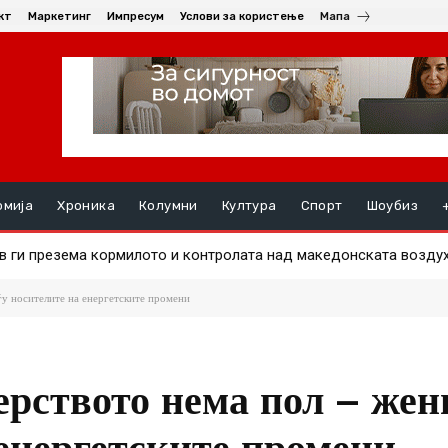
кт
Маркетинг
Импресум
Услови за користење
Мапа
омија
Хроника
Колумни
Култура
Спорт
Шоубиз
в ги презема кормилото и контролата над македонската возду
кот станува симбол на отворен комуникациски канал
у носителите на енергетските промени
рството нема пол – жени
 енергетските промени