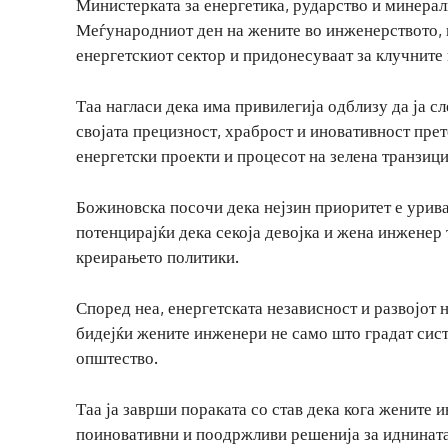
Министерката за енергетика, рударство и минера
Меѓународниот ден на жените во инженерството, и
енергетскиот сектор и придонесуваат за клучните
Таа нагласи дека има привилегија одблизу да ја сл
својата прецизност, храброст и иновативност прет
енергетски проекти и процесот на зелена транзици
Божиновска посочи дека нејзин приоритет е урива
потенцирајќи дека секоја девојка и жена инженер
креирањето политики.
Според неа, енергетската независност и развојот
бидејќи жените инженери не само што градат сис
општество.
Таа ја заврши пораката со став дека кога жените 
поиновативни и поодржливи решенија за иднината