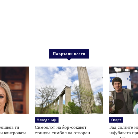
Поврзани вести
Македонија
Спорт
Бошков ги
Симболот на ќор-сокакот
Зад солзите н
и контролата
станува симбол на отворен
најубавата пр