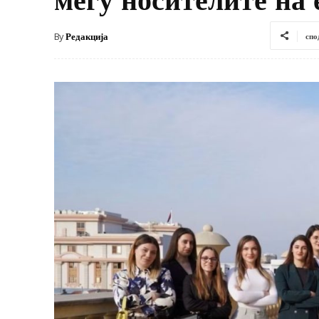
By
Редакција
спо