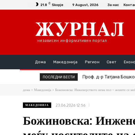
C
21.8
Skopje
9 August, 2026
За нас
Конта
независен информативен портал
Дома
Македонија
Регион
Свет
Екон
Проф. д-р Татјана Бошко
Симболот на ќор-сока
ПОСЛЕДНИ ВЕСТИ
дома
Македонија
Божиновска: Инженерството нема пол – жените се меѓ
23.06.2026 12:56
МАКЕДОНИЈА
Божиновска: Инжене
меѓу носителите на