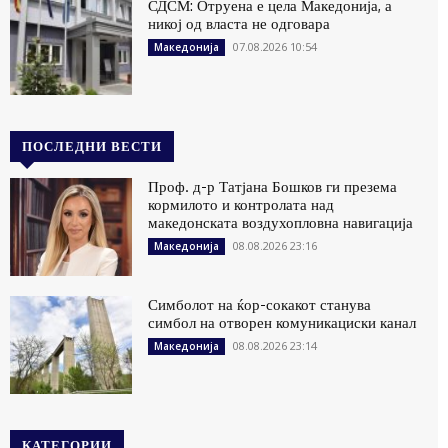
СДСМ: Отруена е цела Македонија, а
никој од власта не одговара
07.08.2026 10:54
Македонија
ПОСЛЕДНИ ВЕСТИ
Проф. д-р Татјана Бошков ги презема
кормилото и контролата над
македонската воздухопловна навигација
08.08.2026 23:16
Македонија
Симболот на ќор-сокакот станува
симбол на отворен комуникациски канал
08.08.2026 23:14
Македонија
КАТЕГОРИИ