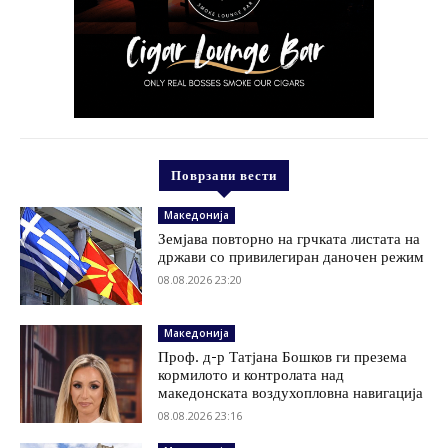
Поврзани вести
Македонија
Земјава повторно на грчката листата на
држави со привилегиран даночен режим
08.08.2026 23:20
Македонија
Проф. д-р Татјана Бошков ги презема
кормилото и контролата над
македонската воздухопловна навигација
08.08.2026 23:16