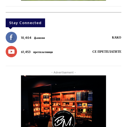
Stay Connected
КАКО
10,404
фанови
СЕ ПРЕТПЛАТИТЕ
61,453
претплатници
- Advertisement -