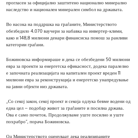
прогласен за официјално заштитено национално минерално
наследство и национален минерален симбол на државата.
Во насока на поддршка на граѓаните, Министерството
обезбедило 4.070 ваучери за набавка на инвертер-клими,
како и 148,8 милиони денари финансиска помош за ранливи
категории граѓани.
Божиновска информираше и дека се обезбедени 50 милиони
евра за проекти за енергетска ефикасност, додека паралелно
е започната реализацијата на капитален проект вреден 11
милиони евра за реконструкција и енергетско унапредување
на јавни објекти низ државата.
„Со секој закон, секој проект и секоја одлука бевме водени од
една цел – подобар живот за граѓаните и посилна држава.
Ова е само почеток. Продолжуваме уште посилно и уште
похрабро“, порача Божиновска.
Од Министерството оценуваат дека реализираните