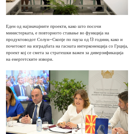
Еден од најзначајните проекти, како што посочи
министерката, е повторното ставање во функција на
продуктоводот Солун–Скопје по пауза од 13 години, како и
почетокот на изградбата на гасната интерконекција со Грција,
проект кој се смета за стратешки важен за диверзификација
на енергетските извори.