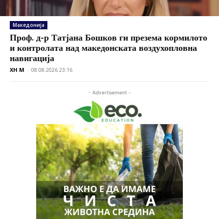
Македонија
Проф. д-р Татјана Бошков ги презема кормилото
и контролата над македонската воздухопловна
навигација
XH M
-
08.08.2026 23:16
- Advertisement -