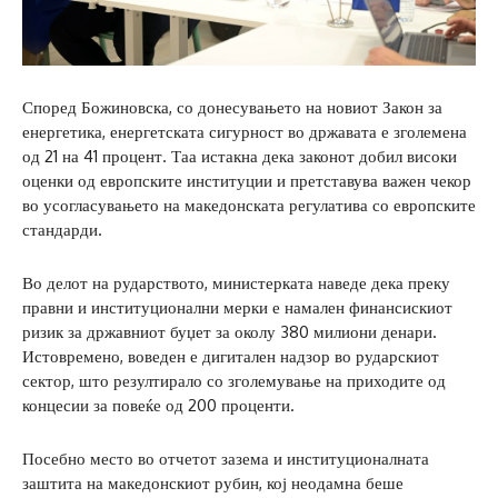
Според Божиновска, со донесувањето на новиот Закон за
енергетика, енергетската сигурност во државата е зголемена
од 21 на 41 процент. Таа истакна дека законот добил високи
оценки од европските институции и претставува важен чекор
во усогласувањето на македонската регулатива со европските
стандарди.
Во делот на рударството, министерката наведе дека преку
правни и институционални мерки е намален финансискиот
ризик за државниот буџет за околу 380 милиони денари.
Истовремено, воведен е дигитален надзор во рударскиот
сектор, што резултирало со зголемување на приходите од
концесии за повеќе од 200 проценти.
Посебно место во отчетот зазема и институционалната
заштита на македонскиот рубин, кој неодамна беше