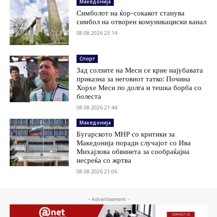
Македонија
Симболот на ќор-сокакот станува
симбол на отворен комуникациски канал
08.08.2026 23:14
Спорт
Зад солзите на Меси се крие најубавата
приказна за неговиот татко: Почина
Хорхе Меси по долга и тешка борба со
болеста
08.08.2026 21:44
Македонија
Бугарското МНР со критики за
Македонија поради случајот со Ива
Михајлова обвинета за сообраќајна
несреќа со жртва
08.08.2026 21:06
- Advertisement -