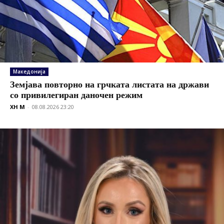
Македонија
Земјава повторно на грчката листата на држави
со привилегиран даночен режим
XH M
-
08.08.2026 23:20