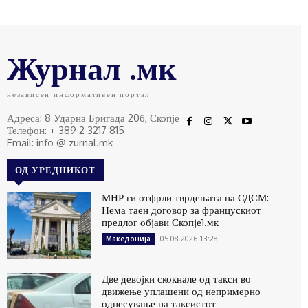
Журнал .мк
независен информативен портал
Адреса: 8 Ударна Бригада 20б, Скопје
Телефон: + 389 2 3217 815
Email: info @ zurnal.mk
ОД УРЕДНИКОТ
МНР ги отфрли тврдењата на СДСМ:
Нема таен договор за францускиот
предлог објави Скопје1.мк
05.08.2026 13:28
Македонија
Две девојки скокнале од такси во
движење уплашени од непримерно
однесување на таксистот