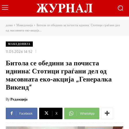
дома
Македонија
Битола се обедини за почиста иднина: Стотици граѓани дел
од масовната еко-акција...
МАКЕДОНИЈА
11.05.2026 14:52
Битола се обедини за почиста
иднина: Стотици граѓани дел од
масовната еко-акција „Генералка
Викенд”
By
Редакција
Facebook
X
WhatsApp