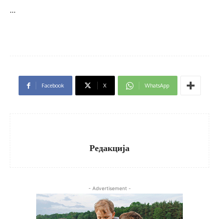
…
Facebook
X
WhatsApp
Редакција
- Advertisement -