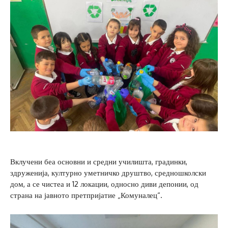
Вклучени беа основни и средни училишта, градинки,
здруженија, културно уметничко друштво, средношколски
дом, а се чистеа и 12 локации, односно диви депонии, од
страна на јавното претпријатие „Комуналец“.