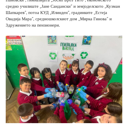
средно училиште „Јане Сандански“ и земјоделското „Кузман
Шапкарев“, потоа КУД „Илинден“, градинките „Естеја
Овадија Мара“, средношколскиот дом „Мирка Гинова“ и
Здружението на пензионери.