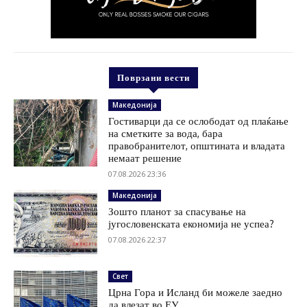
Поврзани вести
Македонија
Гостиварци да се ослободат од плаќање
на сметките за вода, бара
правобранителот, општината и владата
немаат решение
07.08.2026 23:36
Македонија
Зошто планот за спасување на
југословенската економија не успеа?
07.08.2026 22:37
Свет
Црна Гора и Исланд би можеле заедно
да влезат во ЕУ