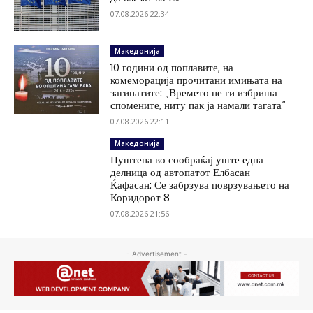
07.08.2026 22:34
Македонија
10 години од поплавите, на
комеморација прочитани имињата на
загинатите: „Времето не ги избриша
спомените, ниту пак ја намали тагата“
07.08.2026 22:11
Македонија
Пуштена во сообраќај уште една
делница од автопатот Елбасан –
Ќафасан: Се забрзува поврзувањето на
Коридорот 8
07.08.2026 21:56
- Advertisement -