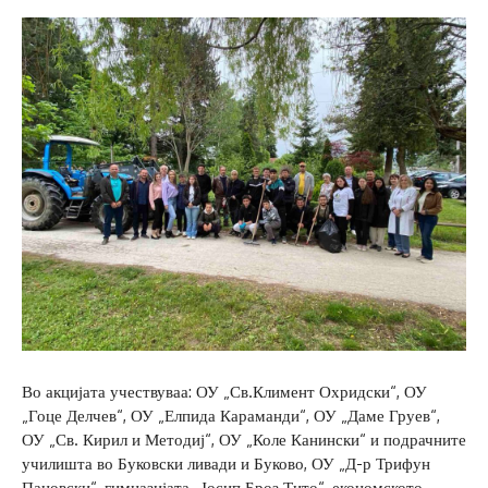
Во акцијата учествуваа: ОУ „Св.Климент Охридски“, ОУ
„Гоце Делчев“, ОУ „Елпида Караманди“, ОУ „Даме Груев“,
ОУ „Св. Кирил и Методиј“, ОУ „Коле Канински“ и подрачните
училишта во Буковски ливади и Буково, ОУ „Д-р Трифун
Пановски“, гимназијата „Јосип Броз Тито“, економското