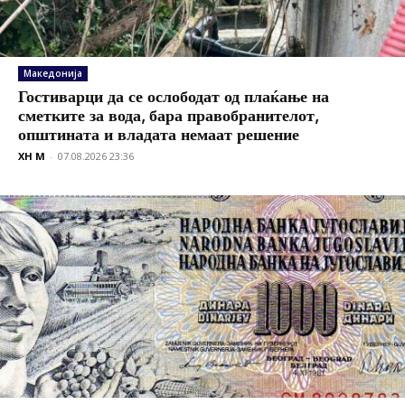
Македонија
Гостиварци да се ослободат од плаќање на
сметките за вода, бара правобранителот,
општината и владата немаат решение
XH M
-
07.08.2026 23:36