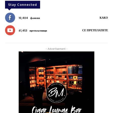
Stay Connected
КАКО
10,404
фанови
СЕ ПРЕТПЛАТИТЕ
61,453
претплатници
- Advertisement -