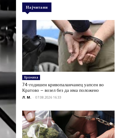
Најчитани
Хроника
74-годишен кривопаланчанец уапсен во
Кратово – возел без да има положено
Л. М.
-
07.08.2026 16:33