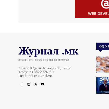
Журнал .мк
ОД У
независен информативен портал
Адреса: 8 Ударна Бригада 20б, Скопје
Телефон: + 389 2 3217 815
Email: info @ zurnal.mk