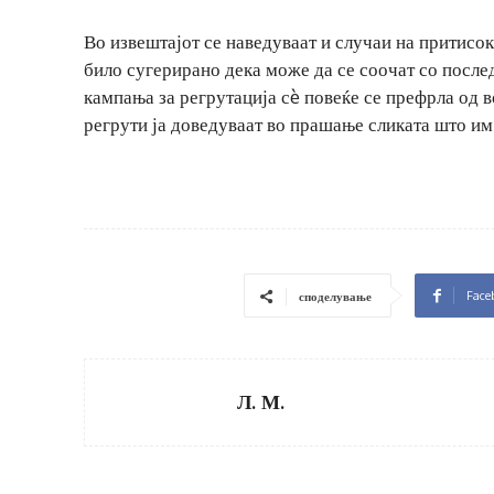
Во извештајот се наведуваат и случаи на притисок
било сугерирано дека може да се соочат со послед
кампања за регрутација сè повеќе се префрла од 
регрути ја доведуваат во прашање сликата што им
Face
споделување
Л. М.