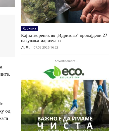
Хроника
Кај затвореник во „Идризово“ пронајдени 27
пакувања марихуана
Л. М.
-
07.08.2026 16:32
- Advertisement -
а,
иите.
По
ку од
ката