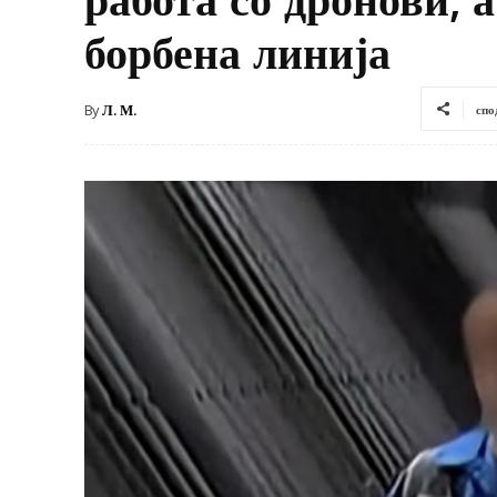
борбена линија
By
Л. М.
спо