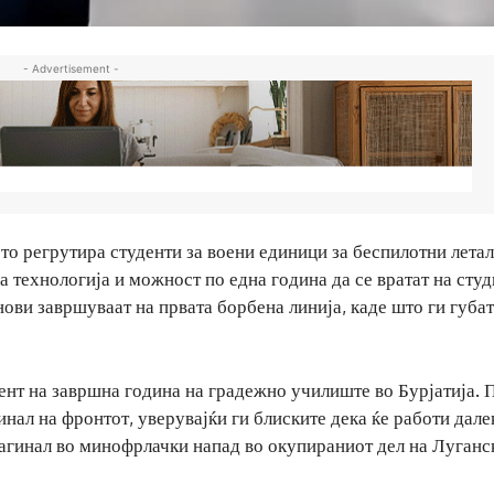
- Advertisement -
то регрутира студенти за воени единици за беспилотни летал
 технологија и можност по една година да се вратат на студ
ови завршуваат на првата борбена линија, каде што ги губат
ент на завршна година на градежно училиште во Бурјатија. 
инал на фронтот, уверувајќи ги блиските дека ќе работи дале
загинал во минофрлачки напад во окупираниот дел на Луганс