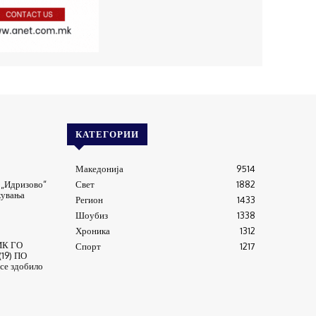
КАТЕГОРИИ
Македонија
9514
 „Идризово“
Свет
1882
кувања
Регион
1433
Шоубиз
1338
Хроника
1312
К ГО
Спорт
1217
19) ПО
се здобило