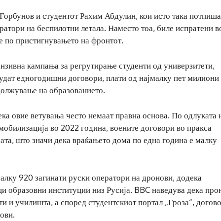
Горбунов и студентот Рахим Абдулин, кои исто така потпиш
ратори на беспилотни летала. Наместо тоа, биле испратени в
ме по пристигнувањето на фронтот.
ензивна кампања за регрутирање студенти од универзитети,
нудат едногодишни договори, плати од најмалку пет милион
одолжување на образованието.
ка овие ветувања често немаат правна основа. По одлуката 
мобилизација во 2022 година, воените договори во пракса
ата, што значи дека враќањето дома по една година е малку
малку 920 загинати руски оператори на дронови, додека
ци образовни институции низ Русија. BBC наведува дека пр
ти и училишта, а според студентскиот портал „Гроза“, догов
ови.