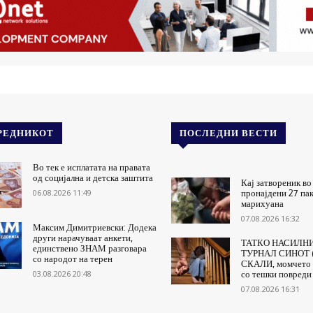
РЕДНИКОТ
ПОСЛЕДНИ ВЕСТИ
Во тек е исплатата на правата
од социјална и детска заштита
Кај затвореник во
06.08.2026 11:49
пронајдени 27 па
марихуана
07.08.2026 16:32
Максим Димитриевски: Додека
други нарачуваат анкети,
ТАТКО НАСИЛНИ
единствено ЗНАМ разговара
ТУРНАЛ СИНОТ (
со народот на терен
СКАЛИ, момчето 
03.08.2026 20:48
со тешки повреди
07.08.2026 16:31