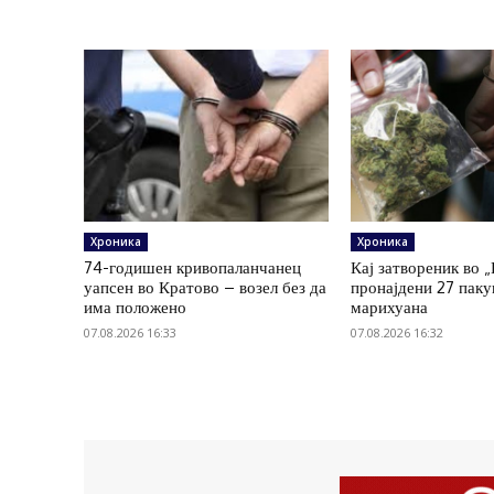
Хроника
Хроника
74-годишен кривопаланчанец
Кај затвореник во 
уапсен во Кратово – возел без да
пронајдени 27 пак
има положено
марихуана
07.08.2026 16:33
07.08.2026 16:32