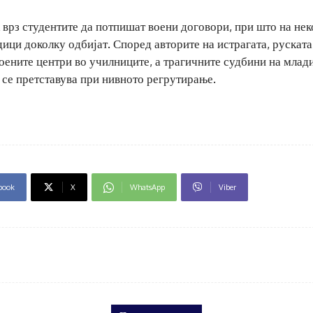
 врз студентите да потпишат воени договори, при што на не
ици доколку одбијат. Според авторите на истрагата, руската
воените центри во училниците, а трагичните судбини на млад
 се претставува при нивното регрутирање.
book
X
WhatsApp
Viber