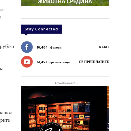
але
о
Stay Connected
и рубљи
КАКО
10,404
фанови
СЕ ПРЕТПЛАТИТЕ
61,453
претплатници
на
- Advertisement -
онашол
орите