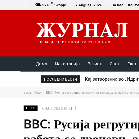
C
33.6
Skopje
7 August, 2026
За нас
Конт
независен информативен портал
Дома
Македонија
Регион
Свет
Екон
Кај затвореник во „Идризо
ТАТКО НАСИЛНИК ГО ТУР
ПОСЛЕДНИ ВЕСТИ
дома
Свет
BBC: Русија регрутира студенти со ветувања за работа со дрон
04.07.2026 16:21
СВЕТ
BBC: Русија регрути
работа со дронови, 