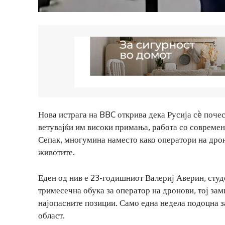
Нова истрага на BBC открива дека Русија сè почес
ветувајќи им високи примања, работа со современа
Сепак, многумина наместо како оператори на дрон
животите.
Еден од нив е 23-годишниот Валериј Аверин, студ
тримесечна обука за оператор на дронови, тој зам
најопасните позиции. Само една недела подоцна 
област.