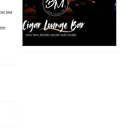
кои им
ите