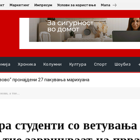
акт
Маркетинг
Импресум
Услови за користење
Мапа
омија
Хроника
Колумни
Култура
Спорт
Шоубиз
во“ пронајдени 27 пакувања марихуана
НАЛ СИНОТ (19) ПО СКАЛИ, момчето се здобило со тешки п
ови, а тие...
ра студенти со ветувања 
а тие завршуваат на прв