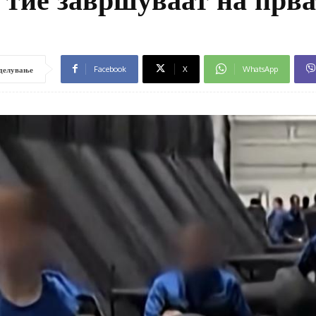
Facebook
X
WhatsApp
делување