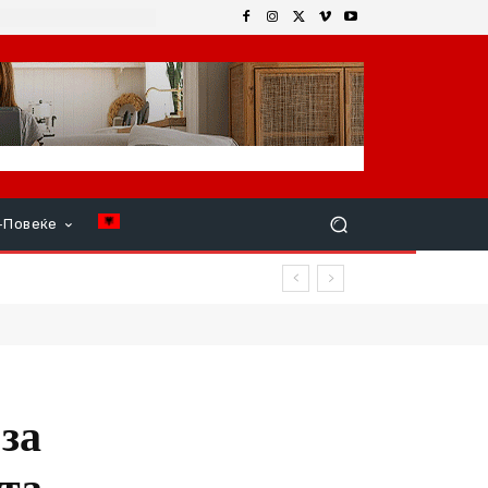
+Повеќе
овреди
за
ата