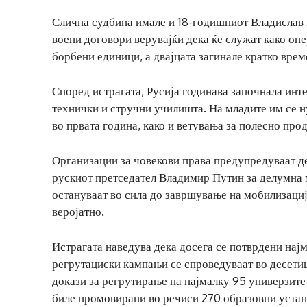
Слична судбина имале и 18-годишниот Владислав 
воени договори верувајќи дека ќе служат како опе
борбени единици, а двајцата загинале кратко вре
Според истрагата, Русија годинава започнала инт
технички и стручни училишта. На младите им се 
во првата година, како и ветувања за полесно пр
Организации за човекови права предупредуваат де
рускиот претседател Владимир Путин за делумна 
остануваат во сила до завршување на мобилизациј
веројатно.
Истрагата наведува дека досега се потврдени нај
регрутациски кампањи се спроведуваат во десети
докази за регрутирање на најмалку 95 универзите
биле промовирани во речиси 270 образовни устан