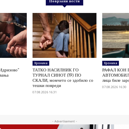
Поврзани вести
Хроника
Хроника
„Идризово“
ТАТКО НАСИЛНИК ГО
РАФАЛ КОН 
увања
ТУРНАЛ СИНОТ (19) ПО
АВТОМОБИЛ 
СКАЛИ, момчето се здобило со
лица биле зар
тешки повреди
07.08.2026 16:30
07.08.2026 16:31
- Advertisement -