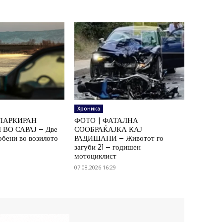
Хроника
ПАРКИРАН
ФОТО | ФАТАЛНА
ВО САРАЈ – Две
СООБРАЌАЈКА КАЈ
обени во возилото
РАДИШАНИ – Животот го
загуби 21 – годишен
мотоциклист
07.08.2026 16:29