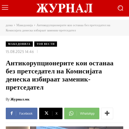
дома
Македонија
Антикорупционерите кои останаа без претседател на
Комисијата денеска избираат заменик-претседател
МАКЕДОНИЈА
ТОП ВЕСТИ
15.08.2025 14:46
Антикорупционерите кои останаа
без претседател на Комисијата
денеска избираат заменик-
претседател
By
Журнал.мк
Facebook
X
WhatsApp