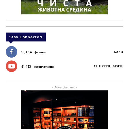
Stay Connected
КАКО
10,404
фанови
СЕ ПРЕТПЛАТИТЕ
61,453
претплатници
- Advertisement -