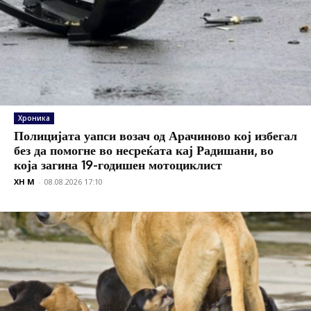
Хроника
Полицијата уапси возач од Арачиново кој избегал
без да помогне во несреќата кај Радишани, во
која загина 19-годишен мотоциклист
XH M
-
08.08.2026 17:10