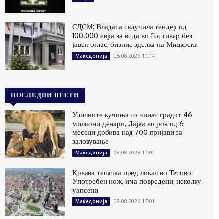
СДСМ: Владата склучила тендер од
100.000 евра за вода во Гостивар без
јавен оглас, бизнис зделка на Мицкоски
05.08.2026 10:14
Македонија
ПОСЛЕДНИ ВЕСТИ
Уличните кучиња го чинат градот 46
милиони денари, Лајка во рок од 6
месеци добива над 700 пријави за
заловување
08.08.2026 17:02
Македонија
Крвава тепачка пред локал во Тетово:
Употребен нож, има повредени, неколку
уапсени
08.08.2026 17:01
Македонија