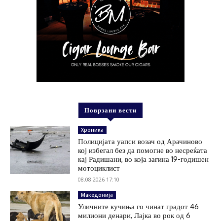
Поврзани вести
Хроника
Полицијата уапси возач од Арачиново
кој избегал без да помогне во несреќата
кај Радишани, во која загина 19-годишен
мотоциклист
08.08.2026 17:10
Македонија
Уличните кучиња го чинат градот 46
милиони денари, Лајка во рок од 6