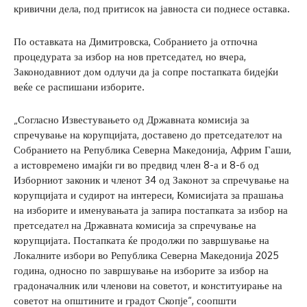
кривични дела, под притисок на јавноста си поднесе оставка.
По оставката на Димитровска, Собранието ја отпочна
процедурата за избор на нов претседател, но вчера,
Законодавниот дом одлучи да ја сопре постапката бидејќи
веќе се распишани изборите.
„Согласно Известувањето од Државната комисија за
спречување на корупцијата, доставено до претседателот на
Собранието на Република Северна Македонија, Африм Гаши,
а истовремено имајќи ги во предвид член 8-а и 8-б од
Изборниот законик и членот 34 од Законот за спречување на
корупцијата и судирот на интереси, Комисијата за прашања
на изборите и именувањата ја запира постапката за избор на
претседател на Државната комисија за спречување на
корупцијата. Постапката ќе продолжи по завршување на
Локалните избори во Република Северна Македонија 2025
година, односно по завршување на изборите за избор на
градоначалник или членови на советот, и конституирање на
советот на општините и градот Скопје“, соопшти