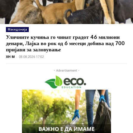
Македонија
Уличните кучиња го чинат градот 46 милиони
денари, Лајка во рок од 6 месеци добива над 700
пријави за заловување
XH M
-
08.08.2026 17:02
- Advertisement -