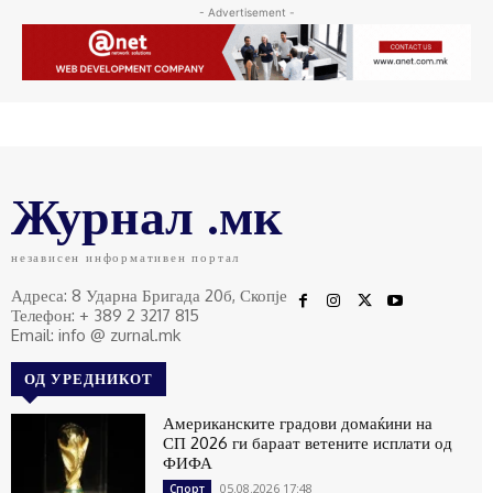
- Advertisement -
Журнал .мк
независен информативен портал
Адреса: 8 Ударна Бригада 20б, Скопје
Телефон: + 389 2 3217 815
Email: info @ zurnal.mk
ОД УРЕДНИКОТ
Американските градови домаќини на
СП 2026 ги бараат ветените исплати од
ФИФА
05.08.2026 17:48
Спорт