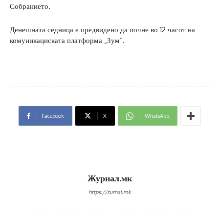
Собранието.
Денешната седница е предвидено да почне во 12 часот на
комуникациската платформа „Зум“.
Facebook
X
WhatsApp
Журнал.мк
https://zurnal.mk