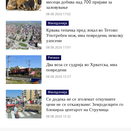
месеци добива над 700 пријави за
заловување
08.08.2026 17:02
Македонија
Крвава тепачка пред локал во Тетово:
Употребен нож, има повредени, неколку
уапсени
08.08.2026 17:01
Регион
Два воза се судрија во Хрватска, има
повредени
08.08.2026 13:37
Македонија
Се додека не се зголемат откупните
цени не се откажуваме: Земјоделците го
блокираа центарот на Струмица
08.08.2026 13:32