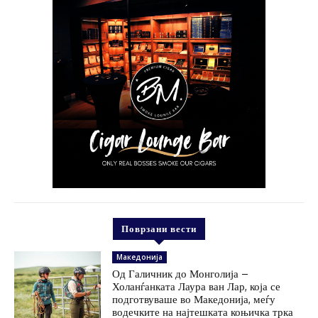
Поврзани вести
Македонија
Од Галичник до Монголија –
Холанѓанката Лаура ван Лар, која се
подготвуваше во Македонија, меѓу
водечките на најтешката коњичка трка