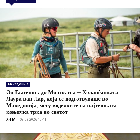
Македонија
Од Галичник до Монголија – Холанѓанката
Лаура ван Лар, која се подготвуваше во
Македонија, меѓу водечките на најтешката
коњичка трка во светот
XH M
-
09.08.2026 10:41