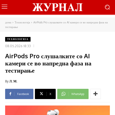
дома
Технологија
AirPods Pro слушалките со AI камери се во напредна фаза на
тестирање
ТЕХНОЛОГИЈА
08.05.2026 18:33
AirPods Pro слушалките со AI
камери се во напредна фаза на
тестирање
By
Л. М.
Facebook
X
WhatsApp