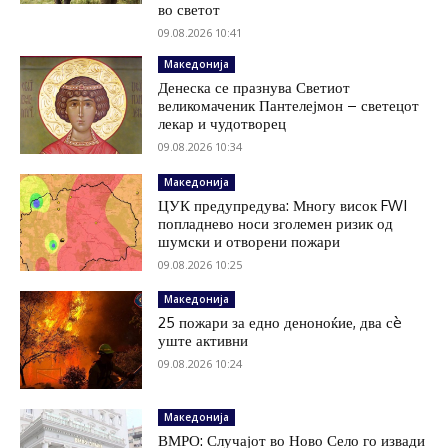
во светот
09.08.2026 10:41
Македонија
Денеска се празнува Светиот
великомаченик Пантелејмон – светецот
лекар и чудотворец
09.08.2026 10:34
Македонија
ЦУК предупредува: Многу висок FWI
попладнево носи зголемен ризик од
шумски и отворени пожари
09.08.2026 10:25
Македонија
25 пожари за едно деноноќие, два сè
уште активни
09.08.2026 10:24
Македонија
ВМРО: Случајот во Ново Село го извади