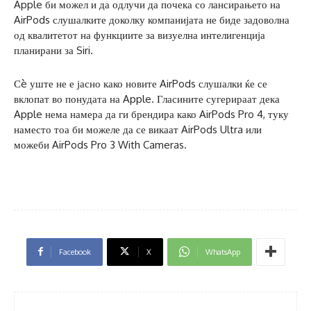
Apple би можел и да одлучи да почека со лансирањето на
AirPods слушалките доколку компанијата не биде задоволна
од квалитетот на функциите за визуелна интелигенција
планирани за Siri.
Сè уште не е јасно како новите AirPods слушалки ќе се
вклопат во понудата на Apple. Гласините сугерираат дека
Apple нема намера да ги брендира како AirPods Pro 4, туку
наместо тоа би можеле да се викаат AirPods Ultra или
можеби AirPods Pro 3 With Cameras.
Facebook
X
WhatsApp