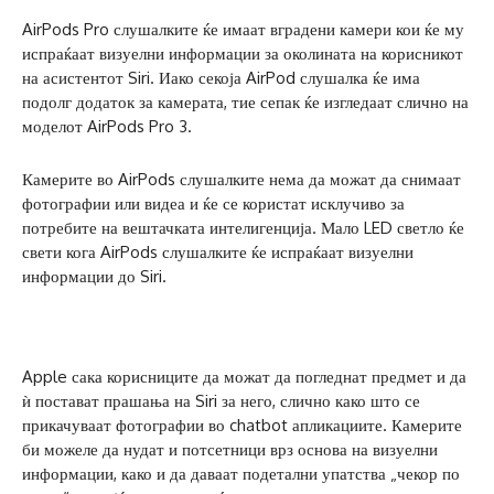
AirPods Pro слушалките ќе имаат вградени камери кои ќе му
испраќаат визуелни информации за околината на корисникот
на асистентот Siri. Иако секоја AirPod слушалка ќе има
подолг додаток за камерата, тие сепак ќе изгледаат слично на
моделот AirPods Pro 3.
Камерите во AirPods слушалките нема да можат да снимаат
фотографии или видеа и ќе се користат исклучиво за
потребите на вештачката интелигенција. Мало LED светло ќе
свети кога AirPods слушалките ќе испраќаат визуелни
информации до Siri.
Apple сака корисниците да можат да погледнат предмет и да
ѝ постават прашања на Siri за него, слично како што се
прикачуваат фотографии во chatbot апликациите. Камерите
би можеле да нудат и потсетници врз основа на визуелни
информации, како и да даваат подетални упатства „чекор по