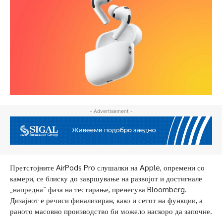
- Advertisement -
Претстојните AirPods Pro слушалки на Apple, опремени со
камери, се блиску до завршување на развојот и достигнале
„напредна“ фаза на тестирање, пренесува Bloomberg.
Дизајнот е речиси финализиран, како и сетот на функции, а
раното масовно производство би можело наскоро да започне.