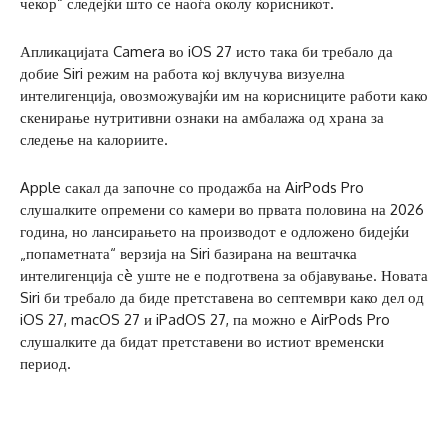
чекор“ следејќи што се наоѓа околу корисникот.
Апликацијата Camera во iOS 27 исто така би требало да
добие Siri режим на работа кој вклучува визуелна
интелигенција, овозможувајќи им на корисниците работи како
скенирање нутритивни ознаки на амбалажа од храна за
следење на калориите.
Apple сакал да започне со продажба на AirPods Pro
слушалките опремени со камери во првата половина на 2026
година, но лансирањето на производот е одложено бидејќи
„попаметната“ верзија на Siri базирана на вештачка
интелигенција сè уште не е подготвена за објавување. Новата
Siri би требало да биде претставена во септември како дел од
iOS 27, macOS 27 и iPadOS 27, па можно е AirPods Pro
слушалките да бидат претставени во истиот временски
период.