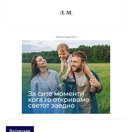
Л. М.
- Advertisement -
Најчитани