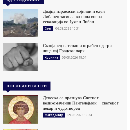
Двајца израелски војници и еден
Либанец загинаа во нова воена
ескалација во Јужен Либан
06.08.2026 10:31
Свет
Скопјанец натепан и ограбен од три
лица кај Градски парк
05.08.2026 18:01
Хроника
ПОСЛЕДНИ ВЕСТИ
Денеска се празнува Светиот
великомаченик Пантелејмон – светецот
лекар и чудотворец
09.08.2026 10:34
Македонија