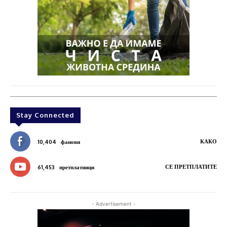
Stay Connected
КАКО
10,404
фанови
СЕ ПРЕТПЛАТИТЕ
61,453
претплатници
- Advertisement -