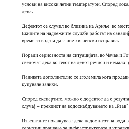
услови на високи летни температури. Според локал
дена.
Дефектот се случил во близина на Ариље, во мест
Екипите на надлежните служби работат на санациј
време за водата да стане хигиенски исправна.
Поради сериозноста на ситуацијата, во Чачак и Г
сведочат дека во текот на денот речиси и немало ц
Паниката дополнително се зголемила кога продавн
купувале залихи.
Според експертите, можно е дефектот да е резулта
случај – прекинот на водоснабдувањето на „Рзав“ 
Извештаите покажуваат дека недостигот на вода во
сериозни прашања за инфраструктурата и управув