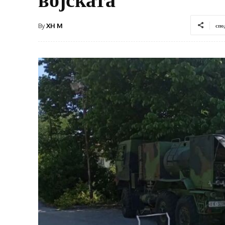
By
XH M
спо