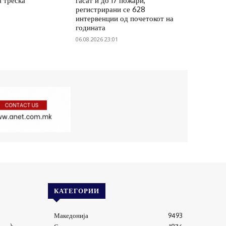
а треска
гасат и до 17 пожари,
регистрирани се 628
интервенции од почетокот на
годината
06.08.2026 23:01
КАТЕГОРИИ
Македонија
9493