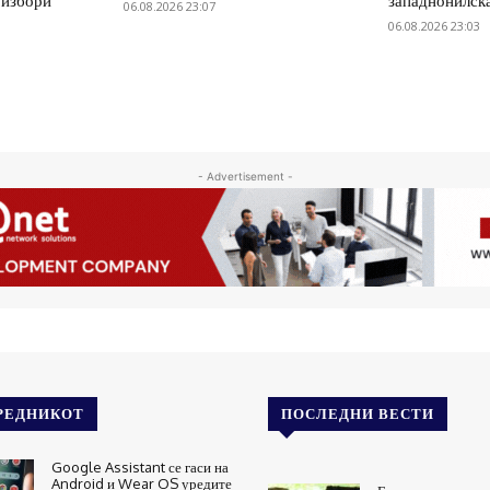
 избори
западнонилск
06.08.2026 23:07
06.08.2026 23:03
- Advertisement -
РЕДНИКОТ
ПОСЛЕДНИ ВЕСТИ
Google Assistant се гаси на
Android и Wear OS уредите