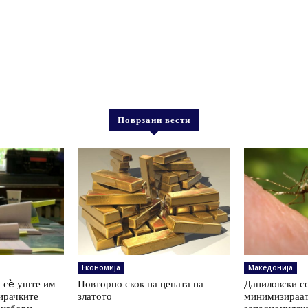
Поврзани вести
Економија
Македонија
 сè уште им
Повторно скок на цената на
Даниловски со
ирачките
златото
минимизираат