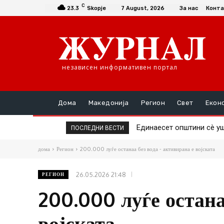
C
23.3
Skopje
7 August, 2026
За нас
Конта
независен информативен портал
Дома
Македонија
Регион
Свет
Екон
Единаесет општини сè ушт
Повторно скок на цена
ПОСЛЕДНИ ВЕСТИ
дома
Регион
200.000 луѓе останаа без вода - активирана е војската
26.05.2026 21:48
РЕГИОН
200.000 луѓе остана
војската