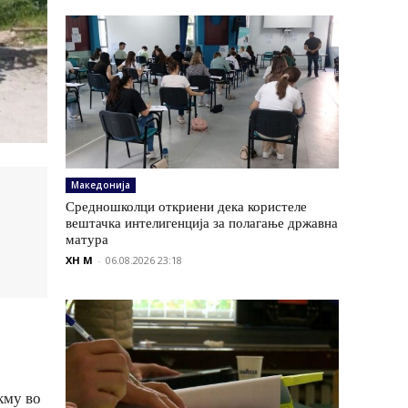
Македонија
Средношколци откриени дека користеле
вештачка интелигенција за полагање државна
матура
XH M
-
06.08.2026 23:18
кму во