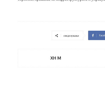
Face
споделување
XH M