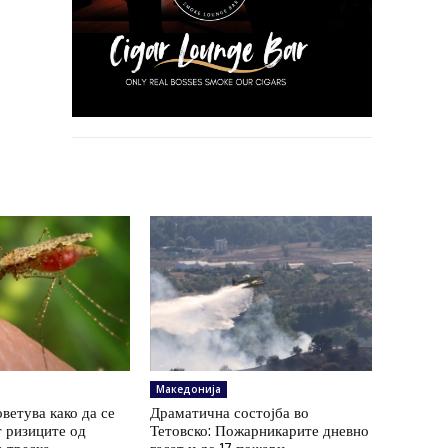
Македонија
ветува како да се
Драматична состојба во
 ризиците од
Тетовско: Пожарникарите дневно