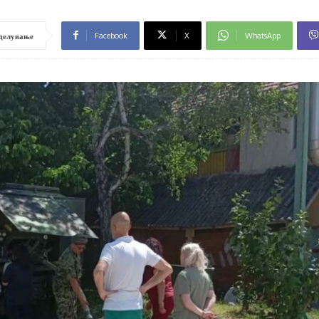
Facebook
X
WhatsApp
делување