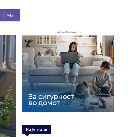
Viber
- Advertisement -
Најчитани