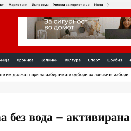
кт
Маркетинг
Импресум
Услови за користење
Мапа
омија
Хроника
Колумни
Култура
Спорт
Шоубиз
е им должат пари на избирачките одбори за ланските избори
та на златото
а без вода – активирана