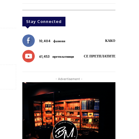
Stay Connected
КАКО
10,404
фанови
СЕ ПРЕТПЛАТИТЕ
61,453
претплатници
- Advertisement -