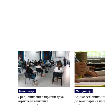
Македонија
Македонија
Средношколци откриени дека
Единаесет општини
користеле вештачка
должат пари на изб