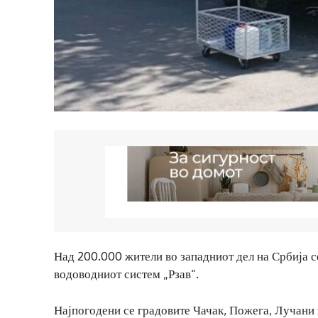
Над 200.000 жители во западниот дел на Србија се
водоводниот систем „Рзав“.
Најпогодени се градовите Чачак, Пожега, Лучани 