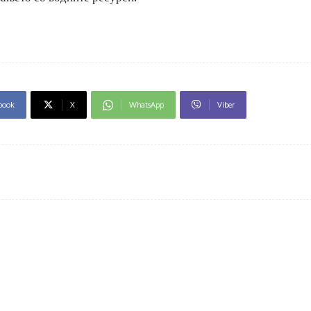
book
X
WhatsApp
Viber