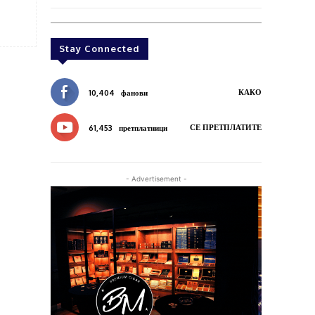
Stay Connected
КАКО
10,404
фанови
СЕ ПРЕТПЛАТИТЕ
61,453
претплатници
- Advertisement -