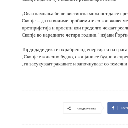
„Оваа кампања беше вистинска можност да се срет
Скопје – да ги видиме проблемите со кои живееме
претпријатија и проекти кои предолго чекаат реал
Скопје во наредните четири години,“ изјави Ѓорѓи
Тој додаде дека е охрабрен од енергијата на граѓа
„Скопје е конечно будно, скопјани се будни и спр
„ги засукуваат ракавите и започнуваат со темелни
Face
споделување