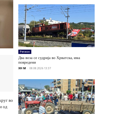
Регион
Два воза се судрија во Хрватска, има
повредени
XH M
-
08.08.2026 13:37
круг во
и од