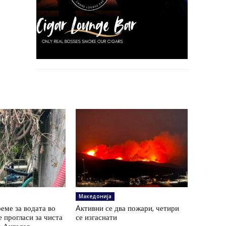
Македонија
еме за водата во
Aктивни се два пожари, четири
е прогласи за чиста
се изгаснати