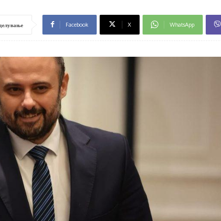
Facebook
X
WhatsApp
делување