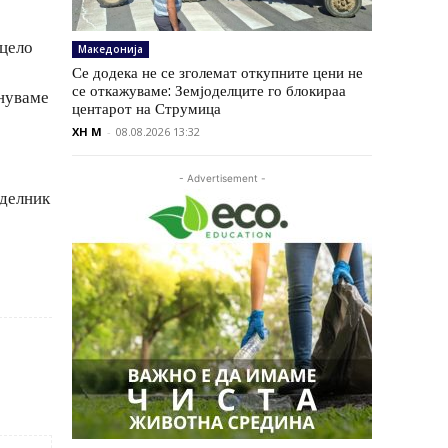
 цело
Македонија
Се додека не се зголемат откупните цени не
се откажуваме: Земјоделците го блокираа
енуваме
центарот на Струмица
XH M
-
08.08.2026 13:32
- Advertisement -
еделник