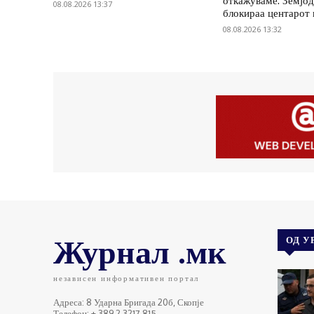
откажуваме: Земјод
08.08.2026 13:37
блокираа центарот
08.08.2026 13:32
Журнал .мк
ОД У
независен информативен портал
Адреса: 8 Ударна Бригада 20б, Скопје
Телефон: + 389 2 3217 815