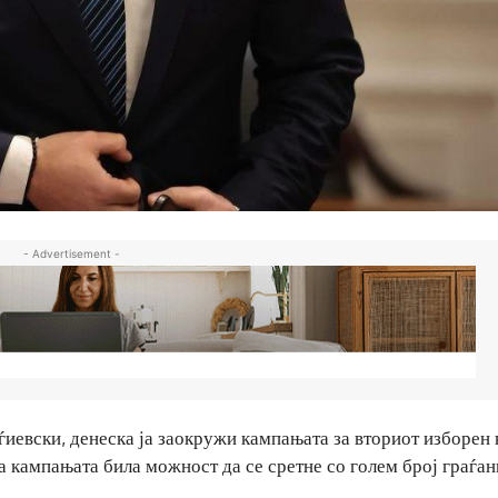
- Advertisement -
ѓиевски, денеска ја заокружи кампањата за вториот изборен 
ка кампањата била можност да се сретне со голем број граѓан