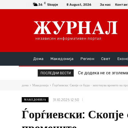
C
36
Skopje
8 August, 2026
За нас
Контак
независен информативен портал
Дома
Македонија
Регион
Свет
Екон
Се додека не се зголемат 
Да се купи или да се пр
ПОСЛЕДНИ ВЕСТИ
дома
Македонија
Ѓорѓиевски: Скопје се буди - започнува времето на п
31.10.2025 12:50
МАКЕДОНИЈА
Ѓорѓиевски: Скопје 
промените