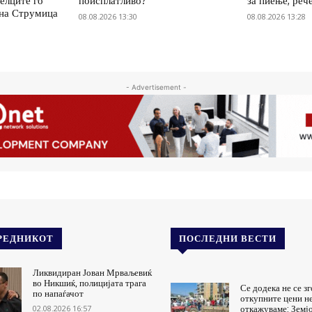
елците го
поисплатливо?
за пиење, реч
 на Струмица
08.08.2026 13:30
08.08.2026 13:28
- Advertisement -
РЕДНИКОТ
ПОСЛЕДНИ ВЕСТИ
Ликвидиран Јован Мрваљевиќ
во Никшиќ, полицијата трага
Се додека не се з
по напаѓачот
откупните цени не
02.08.2026 16:57
откажуваме: Земј