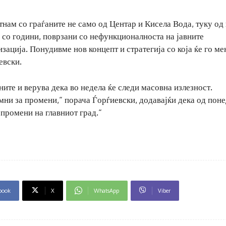
нам со граѓаните не само од Центар и Кисела Вода, туку од
 со години, поврзани со нефункционалноста на јавните
изација. Понудивме нов концепт и стратегија со која ќе го м
евски.
ните и верува дека во недела ќе следи масовна излезност.
емни за промени,“ порача Ѓорѓиевски, додавајќи дека од пон
 промени на главниот град.“
book
X
WhatsApp
Viber