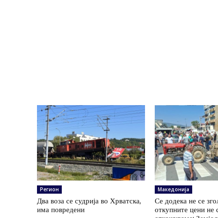
Регион
Македонија
Два воза се судрија во Хрватска,
Се додека не се зг
има повредени
откупните цени не 