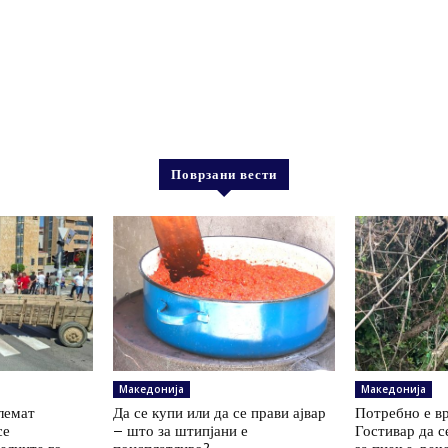
Поврзани вести
Македонија
Македонија
олемат
Да се купи или да се прави ајвар
Потребно е вр
се
– што за штипјани е
Гостивар да с