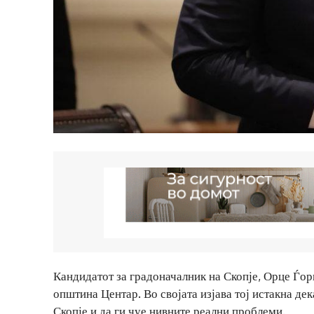
Кандидатот за градоначалник на Скопје, Орце Ѓор
општина Центар. Во својата изјава тој истакна де
Скопје и да ги чуе нивните реални проблеми.