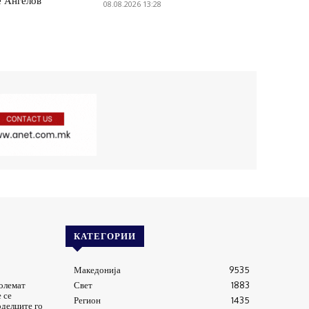
е Ангелов
08.08.2026 13:28
КАТЕГОРИИ
Македонија
9535
големат
Свет
1883
 се
Регион
1435
оделците го