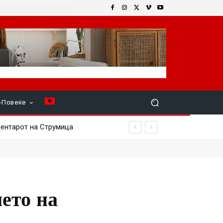
+Повеќе
нтарот на Струмица
мето на