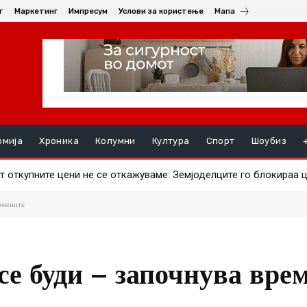
т
Маркетинг
Импресум
Услови за користење
Мапа
омија
Хроника
Колумни
Култура
Спорт
Шоубиз
откупните цени не се откажуваме: Земјоделците го блокираа це
ави ајвар – што за штипјани е поисплатливо?
ромените
се буди – започнува вре