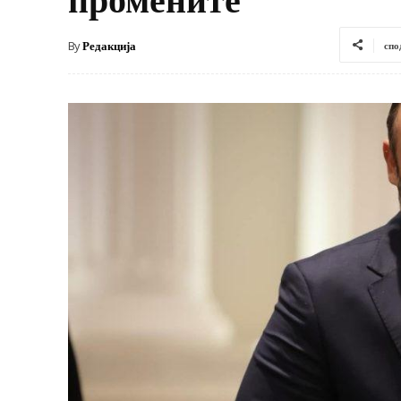
By
Редакција
спо