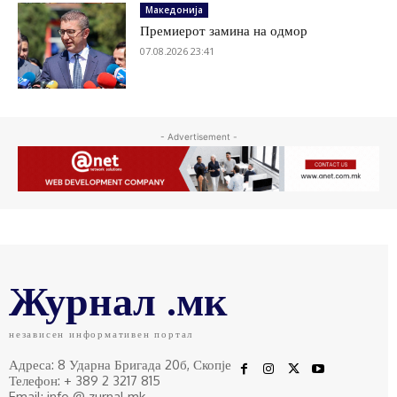
Македонија
Премиерот замина на одмор
07.08.2026 23:41
- Advertisement -
Журнал .мк
независен информативен портал
Адреса: 8 Ударна Бригада 20б, Скопје
Телефон: + 389 2 3217 815
Email: info @ zurnal.mk