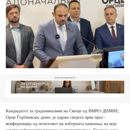
- Advertisement -
Кандидатот за градоначалник на Скопје од ВМРО-ДПМНЕ,
Орце Ѓорѓиевски, денес ја одржа својата прва прес-
конференција од почетокот на изборната кампања, на која
најави амбициозни планови за главниот град. Тој рече дека