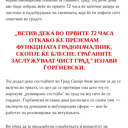
ако биде избран, веќе во првите 72 часа ќе започне акција за
чистење и подобрување на хигиената, која ќе ги опфати сите
општини во градот.
„ВЕТИВ ДЕКА ВО ПРВИТЕ 72 ЧАСА
ОТКАКО ЌЕ ПРЕЗЕМАМ
ФУНКЦИЈАТА ГРАДОНАЧАЛНИК,
СКОПЈЕ ЌЕ БЛЕСНЕ. ГРАЃАНИТЕ
ЗАСЛУЖУВААТ ЧИСТ ГРАД,“ ИЗЈАВИ
ЃОРЃИЕВСКИ.
Тој додал дека состојбите во Град Скопје биле мотив за да се
вклучи во трката, со цел да се претвори она што тој го
нарекува „руинирана состојба“ во град на кој сите ќе се
гордеат. Ѓорѓиевски истакна дека располага со силен тим —
експерти од домашни и меѓународни сфери — кои ќе
работат на реализирање на ветувањата.
Во обид да ја продлабочи соработката и концептот на