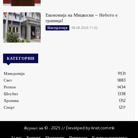
Економија на Мицкоски – Небото е
граница!
08.08.2026 11:32
Македонија
КАТЕГОРИИ
Македонија
9531
Свет
1883
Регион
1434
Шоубиз
1338
Хроника
1312
Спорт
1217
Журнал .мк © - 2025 // Develped by Anet.com.mk
За нас
Контакт
Маркетинг
Импресум
Услови за користење