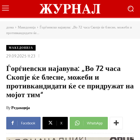
дома
Македонија
Ѓорѓиевски најавува: „Во 72 часа Скопје ќе блесне, можеби и
противкандидати ќе...
МАКЕДОНИЈА
29.09.2025 11:23
Ѓорѓиевски најавува: „Во 72 часа
Скопје ќе блесне, можеби и
противкандидати ќе се придружат на
мојот тим“
By
Редакција
Facebook
X
WhatsApp