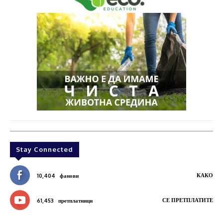
Stay Connected
КАКО
10,404
фанови
СЕ ПРЕТПЛАТИТЕ
61,453
претплатници