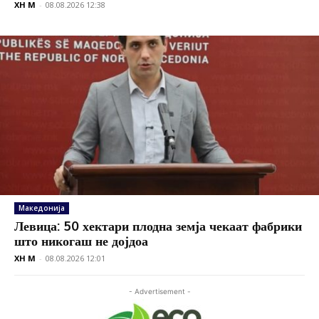
XH M
-
08.08.2026 12:38
Македонија
Левица: 50 хектари плодна земја чекаат фабрики
што никогаш не дојдоа
XH M
-
08.08.2026 12:01
- Advertisement -