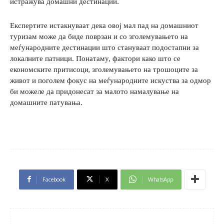
истражува домашни дестинации.
Експертите истакнуваат дека овој мал пад на домашниот
туризам може да биде поврзан и со зголемувањето на
меѓународните дестинации што стануваат подостапни за
локалните патници. Понатаму, фактори како што се
економските притисоци, зголемувањето на трошоците за
живот и поголем фокус на меѓународните искуства за одмор
би можеле да придонесат за малото намалување на
домашните патувања.
Facebook
X
WhatsApp