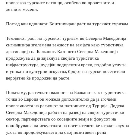
привлекоа турските патници, особено во пролетните и
летните месеци.
Поглед кон иднината: Континуиран раст на турскиот туризам
Тековниот раст на турскиот туризам во Северна Македонија
сигнализира зголемена важност на земјата како туристичка
дестинација на Балканот. Како што Северна Македонија
продолжува да ја зајакнува својата туристичка
инфраструктура, нудејќи подиректни врски, подобри услуги
и уникатни културни искуства, бројот на турски посетители
веројатно ќе продолжи да расте.
Понатаму, растечката важност на Балканот како туристичка
точка во Европа би можела дополнително да ја зголеми
привлечноста на регионот за патниците од Турција. Додека
Северна Македонија работи на развој на својот туристички
сектор, партнерствата со соседните земји и фокусот на
подобрување на искуствата на посетителите ќе играат клучна
улога во продолжувањето на овој позитивен тренд.