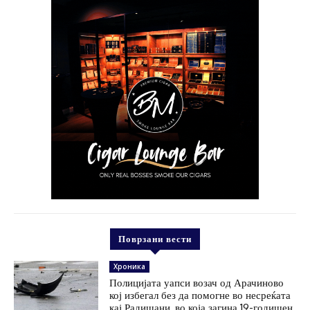
Поврзани вести
Хроника
Полицијата уапси возач од Арачиново
кој избегал без да помогне во несреќата
кај Радишани, во која загина 19-годишен