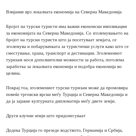
Влијание врз локалната економија на Северна Македонија
Бројот на турски туристи има важни економски импликации
за економијата на Северна Македонија. Со зголемувањето на
бројот на турски туристи што ја посетуваат земјата, се
зголемува и побарувачката за туристички услуги како што се
сместување, храна, транспорт и дестинации. Зголемениот
туризам носи дополнителни можности за работа, поголема
заработка за локалната економија и подобра економија во
целина.
Покрај тоа, зголемениот турски туризам може да промовира
повеќе трговски врски меѓу Турција и Северна Македонија и
да ја зајакне културната дипломатија меѓу двете земји.
Други клучни земји што придонесуваат
Додека Турција го презеде водството, Германија и Србија,