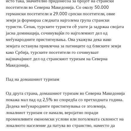
исто така, значително придонесоа за бројот на странски
посетители во Северна Македонија. Со околу 50.000
германски посетители и 29.000 српски посетители, овие
земји ја формираа следната најголема група странски
туристи. Сепак, турските туристи сè уште ја задржаа својата
јасна доминација, сочинувајќи го најголемиот дел од
меѓународните пристигнувања. Ова укажува дека иако
земјата останува привлечна за патниците од блиските земји
како Србија, турските посетители го сочинуваат
најзначајниот дел од странскиот туризам на Северна
Македонија.
Пад на домашниот туризам
Од друга страна, домашниот туризам во Северна Македонија
покажа мал пад од 2,5% во споредба со претходната година.
Додека меѓународните пристигнувања се зголемија,
локалниот туризам се намали, веројатно поради
променливите економски услови или поголемата склоност на
локалното население да патува во странство, наместо да