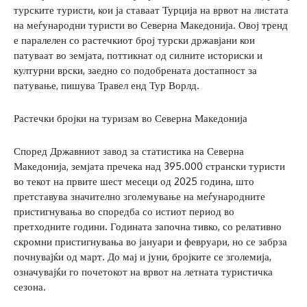
турските туристи, кои ја ставаат Турција на врвот на листата
на меѓународни туристи во Северна Македонија. Овој тренд
е паралелен со растечкиот број турски државјани кои
патуваат во земјата, поттикнат од силните историски и
културни врски, заедно со подобрената достапност за
патување, пишува Травел енд Тур Ворлд.
Растечки бројки на туризам во Северна Македонија
Според Државниот завод за статистика на Северна
Македонија, земјата пречека над 395.000 странски туристи
во текот на првите шест месеци од 2025 година, што
претставува значително зголемување на меѓународните
пристигнувања во споредба со истиот период во
претходните години. Годината започна тивко, со релативно
скромни пристигнувања во јануари и февруари, но се забрза
почнувајќи од март. До мај и јуни, бројките се зголемија,
означувајќи го почетокот на врвот на летната туристичка
сезона.