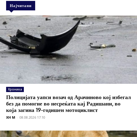
Најчитани
Хроника
Полицијата уапси возач од Арачиново кој избегал
без да помогне во несреќата кај Радишани, во
која загина 19-годишен мотоциклист
XH M
-
08.08.2026 17:10