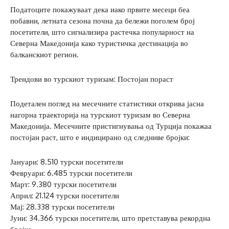
Податоците покажуваат дека иако првите месеци беа
побавни, летната сезона почна да бележи поголем број
посетители, што сигнализира растечка популарност на
Северна Македонија како туристичка дестинација во
балканскиот регион.
Трендови во турскиот туризам: Постојан пораст
Подетален поглед на месечните статистики открива јасна
нагорна траекторија на турскиот туризам во Северна
Македонија. Месечните пристигнувања од Турција покажаа
постојан раст, што е индицирано од следниве бројки:
Јануари: 8.510 турски посетители
Февруари: 6.485 турски посетители
Март: 9.380 турски посетители
Април: 21.124 турски посетители
Мај: 28.338 турски посетители
Јуни: 34.366 турски посетители, што претставува рекордна