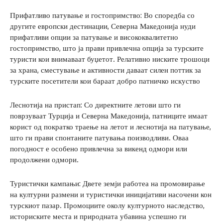
Прифатливо патување и гостопримство: Во споредба со
другите европски дестинации, Северна Македонија нуди
прифатливи опции за патување и висококвалитетно
гостопримство, што ја прави привлечна опција за турските
туристи кои внимаваат буџетот. Релативно ниските трошоци
за храна, сместување и активности даваат силен поттик за
турските посетители кои бараат добро патничко искуство
Леснотија на пристап: Со директните летови што ги
поврзуваат Турција и Северна Македонија, патниците имаат
корист од пократко траење на летот и леснотија на патување,
што ги прави спонтаните патувања поизводливи. Оваа
погодност е особено привлечна за викенд одмори или
продолжени одмори.
Туристички кампањи: Двете земји работеа на промовирање
на културни размени и туристички иницијативи насочени кон
турскиот пазар. Промоциите околу културното наследство,
историските места и природната убавина успешно ги