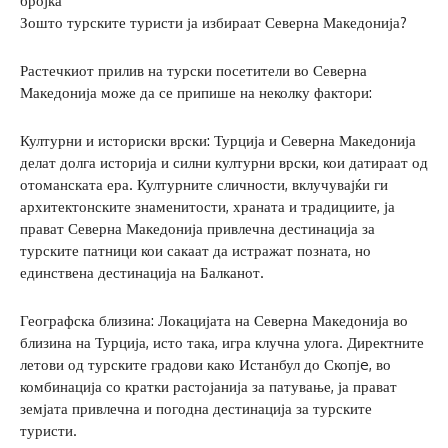
бројка
Зошто турските туристи ја избираат Северна Македонија?
Растечкиот прилив на турски посетители во Северна
Македонија може да се припише на неколку фактори:
Културни и историски врски: Турција и Северна Македонија
делат долга историја и силни културни врски, кои датираат од
отоманската ера. Културните сличности, вклучувајќи ги
архитектонските знаменитости, храната и традициите, ја
прават Северна Македонија привлечна дестинација за
турските патници кои сакаат да истражат позната, но
единствена дестинација на Балканот.
Географска близина: Локацијата на Северна Македонија во
близина на Турција, исто така, игра клучна улога. Директните
летови од турските градови како Истанбул до Скопјe, во
комбинација со кратки растојанија за патување, ја прават
земјата привлечна и погодна дестинација за турските
туристи.