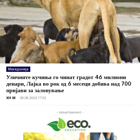
Македонија
Уличните кучиња го чинат градот 46 милиони
денари, Лајка во рок од 6 месеци добива над 700
пријави за заловување
XH M
-
08.08.2026 17:02
- Advertisement -