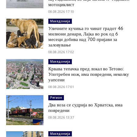
мотоциклист
08.08.2026 17:10
Македонија
Уличните кучиња го чинат градот 46
милиони денари, Лајка во рок од 6
месеци добива над 700 пријави за
заловување
08.08.2026 17:02
Македонија
Крвава тепачка пред локал во Тетово:
Употребен нож, има повредени, неколку
уапсени
08.08.2026 17:01
Регион
Два воза се судрија во Хрватска, има
повредени
08.08.2026 13:37
Македонија