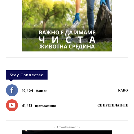
Stay Connected
КАКО
10,404
фанови
СЕ ПРЕТПЛАТИТЕ
61,453
претплатници
- Advertisement -