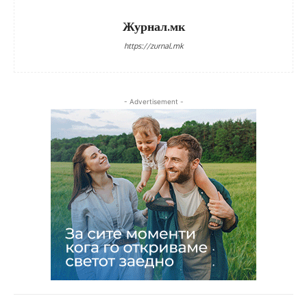
Журнал.мк
https://zurnal.mk
- Advertisement -