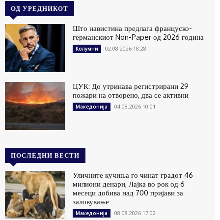
ОД УРЕДНИКОТ
Што навистина предлага француско-
германскиот Non-Paper од 2026 година
02.08.2026 18:28
Колумни
ЦУК: До утринава регистрирани 29
пожари на отворено, два се активни
04.08.2026 10:01
Македонија
ПОСЛЕДНИ ВЕСТИ
Уличните кучиња го чинат градот 46
милиони денари, Лајка во рок од 6
месеци добива над 700 пријави за
заловување
08.08.2026 17:02
Македонија