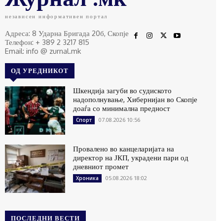
независен информативен портал
Адреса: 8 Ударна Бригада 20б, Скопје
Телефон: + 389 2 3217 815
Email: info @ zurnal.mk
ОД УРЕДНИКОТ
Шкендија загуби во судиското
надополнување, Хибернијан во Скопје
доаѓа со минимална предност
07.08.2026 10:56
Спорт
Провалено во канцеларијата на
директор на ЈКП, украдени пари од
дневниот промет
05.08.2026 18:02
Хроника
ПОСЛЕДНИ ВЕСТИ