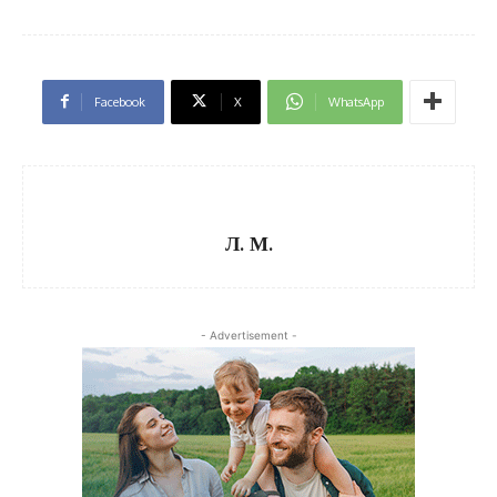
Facebook
X
WhatsApp
Л. М.
- Advertisement -