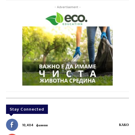
- Advertisement -
Stay Connected
КАКО
10,404
фанови