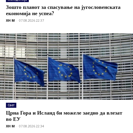
Зошто планот за спасување на југословенската
економија не успеа?
XH M
-
07.08.2026 22:37
Свет
Црна Гора и Исланд би можеле заедно да влезат
во ЕУ
XH M
-
07.08.2026 22:34