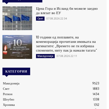
Црна Гора и Исланд би можеле заедно
да влезат во ЕУ
07.08.2026 22:34
Свет
10 години од поплавите, на
комеморација прочитани имињата на
загинатите: „Времето не ги избриша
спомените, ниту пак ја намали тагата“
07.08.2026 22:11
Македонија
КАТЕГОРИИ
Македонија
9523
Свет
1883
Регион
1434
Шоубиз
1338
Хроника
1312