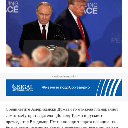
- Advertisement -
Соединетите Американски Држави го откажаа планираниот
самит меѓу претседателот Доналд Трамп и рускиот
претседател Владимир Путин поради тврдата позиција на
Русија околу нејзините барања поврзани со Украина, објави