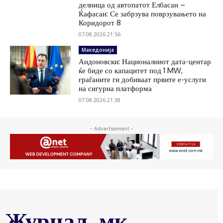
делница од автопатот Елбасан –
Ќафасан: Се забрзува поврзувањето на
Коридорот 8
07.08.2026 21:56
Македонија
Андоновски: Националниот дата-центар
ќе биде со капацитет под 1 MW,
граѓаните ги добиваат првите е-услуги
на сигурна платформа
07.08.2026 21:38
- Advertisement -
Журнал .мк