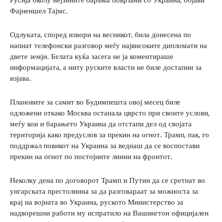
Фајненшел Тајмс.
Одлуката, според извори на весникот, била донесена по
напнат телефонски разговор меѓу највисоките дипломати на
двете земји. Белата куќа засега не ја коментираше
информацијата, а ниту руските власти не биле достапни за
изјава.
Плановите за самит во Будимпешта овој месец биле
одложени откако Москва останала цврсто при своите услови,
меѓу кои и барањето Украина да отстапи дел од својата
територија како предуслов за прекин на огнот. Трамп, пак, го
поддржал повикот на Украина за веднаш да се воспостави
прекин на огнот по постојните линии на фронтот.
Неколку дена по договорот Трамп и Путин да се сретнат во
унгарската престолнина за да разговараат за можноста за
крај на војната во Украина, руското Министерство за
надворешни работи му испратило на Вашингтон официјален