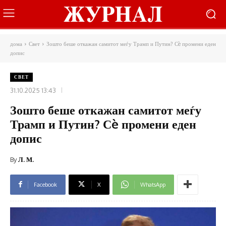
дома
Свет
Зошто беше откажан самитот меѓу Трамп и Путин? Сè промени еден
допис
СВЕТ
31.10.2025 13:43
Зошто беше откажан самитот меѓу
Трамп и Путин? Сè промени еден
допис
By
Л. М.
Facebook
X
WhatsApp