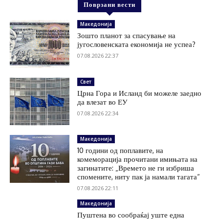
Поврзани вести
Македонија
Зошто планот за спасување на
југословенската економија не успеа?
07.08.2026 22:37
Свет
Црна Гора и Исланд би можеле заедно
да влезат во ЕУ
07.08.2026 22:34
Македонија
10 години од поплавите, на
комеморација прочитани имињата на
загинатите: „Времето не ги избриша
спомените, ниту пак ја намали тагата“
07.08.2026 22:11
Македонија
Пуштена во сообраќај уште една