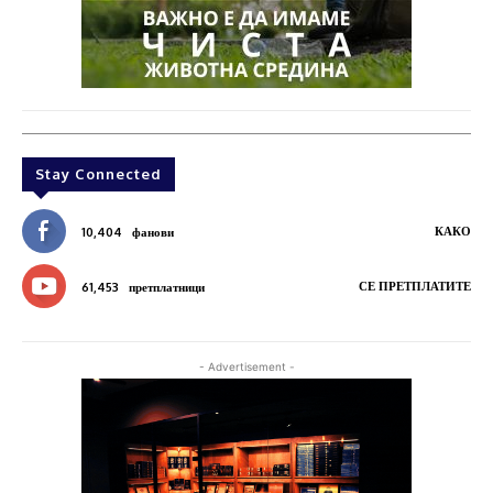
Stay Connected
КАКО
10,404
фанови
СЕ ПРЕТПЛАТИТЕ
61,453
претплатници
- Advertisement -