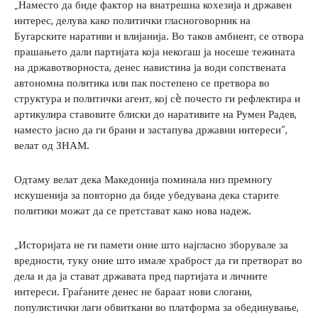
„Наместо да биде фактор на внатрешна кохезија и државен
интерес, делува како политички гласноговорник на
Бугарските наративи и влијанија. Во таков амбиент, се отвора
прашањето дали партијата која некогаш ја носеше тежината
на државотворноста, денес навистина ја води сопствената
автономна политика или пак постепено се претвора во
структура и политички агент, кој сè почесто ги рефлектира и
артикулира ставовите блиски до наративите на Румен Радев,
наместо јасно да ги брани и застапува државни интереси“,
велат од ЗНАМ.
Одтаму велат дека Македонија поминала низ премногу
искушенија за повторно да биде убедувана дека старите
политики можат да се претстават како нова надеж.
„Историјата не ги памети оние што најгласно зборувале за
вредности, туку оние што имале храброст да ги претворат во
дела и да ја стават државата пред партијата и личните
интереси. Граѓаните денес не бараат нови слогани,
популистички лаги обвиткани во платформа за обединување,