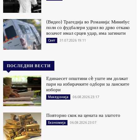
(Видео) Трагедија во Романија: Минибус
полн со фудбалери удрил во дрво откако
возачот имал срцев удар, има загинати
31.07.2026 19:11
Свет
ПОСЛЕДНИ ВЕСТИ
Единаесет општини сè уште им должат
пари на избирачките одбори за ланските
избори
06.08.2026 23:17
Македонија
Повторно скок на цената на златото
06.08.2026 23:07
Економија