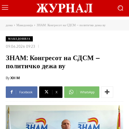
дома
Македонија
ЗНАМ: Конгресот на СДСМ – политичко дежа ву
МАКЕДОНИЈА
09.06.2026 09:23
ЗНАМ: Конгресот на СДСМ –
политичко дежа ву
By
XH M
Facebook
X
WhatsApp