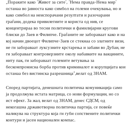
„Пораките како ‘Живот за сите’, ‘Нема правда-Нема мир’
останаа во јавноста како симбол на големи очекувања, но и
како симбол на неиспорачани резултати и разочарани
граѓани, додека привилегиите и користа од нив, се
концентрираа во тесни политички и фамилијарни кругови
блиски до Заев и Филипче. Граѓаните не забораваат како и на
кој начин двоецот Филипче-Заев се стекнаа со златните визи,
не ги забораваат луксузните крстарења и забави во Дубаи, не
ги забораваат контроверзиите околу набавките на вакцините,
ниту пак, ги забораваат големите ветувања за
бескомпромисна борба против криминалот и корупцијата кои
останаа без вистинска разрешница“,велат од ЗНАМ.
Според партијата, денешната политичка комуникација само
ја продолжува истата матрица, со нови формулации, но со
ист ефект. За жал, велат од ЗНАМ, денес СДСМ, од
некогашна државотворна политичка партија, се повеќе
наликува на структура која ги губи сопствените политички
контури и јасен национален компас.