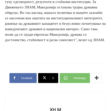
туку одговорност, резултати и стабилни институции. За
Движењето ЗНАМ, Македонија останува трајна државна
обврска. Во таа насока, нашата политика и нашите заложби
се насочени кон заштита на институционалниот интегритет,
јакнење на државниот капацитет и безусловно почитување на
македонскиот државен и национален интерес. Само така
може да се гради европска Македонија, држава со
достоинство, стабилност и јасна самосвест“, велат од ЗНАМ.
Facebook
X
WhatsApp
XH M