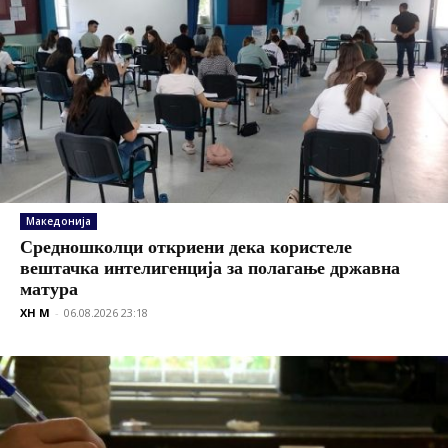
Македонија
Средношколци откриени дека користеле
вештачка интелигенција за полагање државна
матура
XH M
-
06.08.2026 23:18