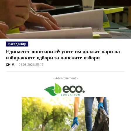
Македонија
Единаесет општини сè уште им должат пари на
избирачките одбори за ланските избори
XH M
-
06.08.2026 23:17
- Advertisement -