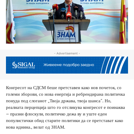
- Advertisement -
Конгресот на СДСМ беше претставен како нов почеток, со
големи зборови, со нова енергија и ребрендирана политичка
понуда под слоганот „Твоја држава, твоја шанса“. Но,
реалната перцепција што го отсликува конгресот е поинаква
– празни флоскули, политичко дежа ву и уште еден
популистички обид старите политики да се претстават како
нова иднина., велат од ЗНАМ.