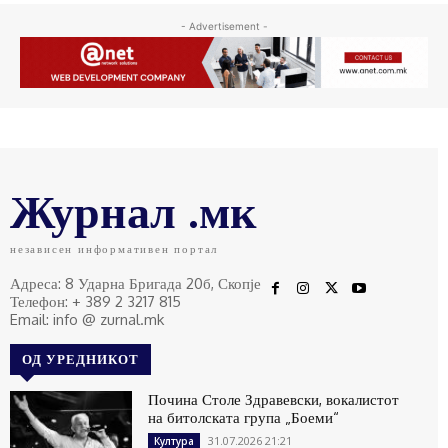
- Advertisement -
Журнал .мк
независен информативен портал
Адреса: 8 Ударна Бригада 20б, Скопје
Телефон: + 389 2 3217 815
Email: info @ zurnal.mk
ОД УРЕДНИКОТ
Почина Столе Здравевски, вокалистот
на битолската група „Боеми“
31.07.2026 21:21
Култура