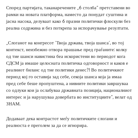
Според партијата, таканаречените „6 столба“ претставени во
рамки на новата платформа, наместо да понудат суштина и
јасна насока, делуваат како 6 празни политички флоскули без
реална содржина и без поткрепа за испорачување резултати.
„Слоганот на конгресот ‘Твоја држава, твоја шанса’, во тој
контекст, неизбежно отвора прашање пред граѓаните: колку
од тие шанси навистина беа искористени во периодот кога
СДСМ ја имаше целосната политичка одговорност и каков е
реалниот биланс од тие политики денес?! Во политичкиот
период кој го оставија зад себе, секоја шанса која ја имаа
пред себе беше пропуштена, а нивните политики завршуваа
со одлуки кои ја ослабуваа државната позиција, националниот
интерес и ја нарушуваа довербата во институциите“, велат од
ЗНАМ.
Додаваат дека контрастот меѓу политичките слогани и
реалноста е преголем за да се игнорира.