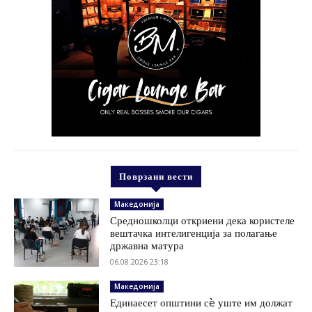
Поврзани вести
Македонија
Средношколци откриени дека користеле
вештачка интелигенција за полагање
државна матура
06.08.2026 23:18
Македонија
Единаесет општини сè уште им должат