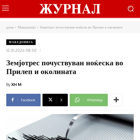
дома
Македонија
Земјотрес почуствуван ноќеска во Прилеп и околината
МАКЕДОНИЈА
12.01.2026 08:50
Земјотрес почуствуван ноќеска во
Прилеп и околината
By
XH M
Facebook
X
WhatsApp