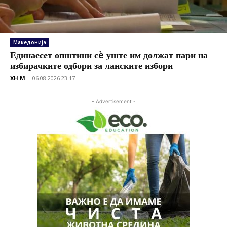
Македонија
Единаесет општини сè уште им должат пари на
избирачките одбори за ланските избори
XH M
-
06.08.2026 23:17
- Advertisement -