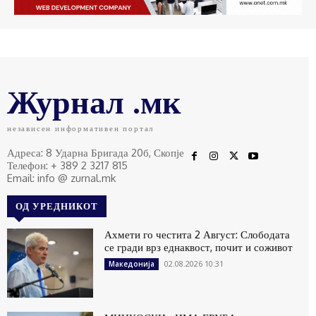
Журнал .мк
независен информативен портал
Адреса: 8 Ударна Бригада 20б, Скопје
Телефон: + 389 2 3217 815
Email: info @ zurnal.mk
ОД УРЕДНИКОТ
Ахмети го честита 2 Август: Слободата
се гради врз еднаквост, почит и соживот
02.08.2026 10:31
Македонија