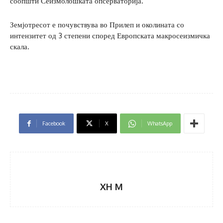
соопшти Сеизмолошката опсерваторија.
Земјотресот е почувствува во Прилеп и околината со
интензитет од 3 степени според Европската макросеизмичка
скала.
Facebook
X
WhatsApp
XH M