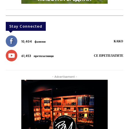
Stay Connected
КАКО
10,404
фанови
СЕ ПРЕТПЛАТИТЕ
61,453
претплатници
- Advertisement -