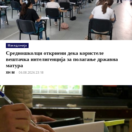
Македонија
Средношколци откриени дека користеле
вештачка интелигенција за полагање државна
матура
XH M
-
06.08.2026 23:18