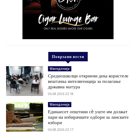
Поврзани вести
Македонија
Средношколци откриени дека користеле
вештачка интелигенција за полагање
државна матура
06.08.2026 23:18
Македонија
Единаесет општини сè уште им должат
пари на избирачките одбори за ланските
избори
06.08.2026 23:17