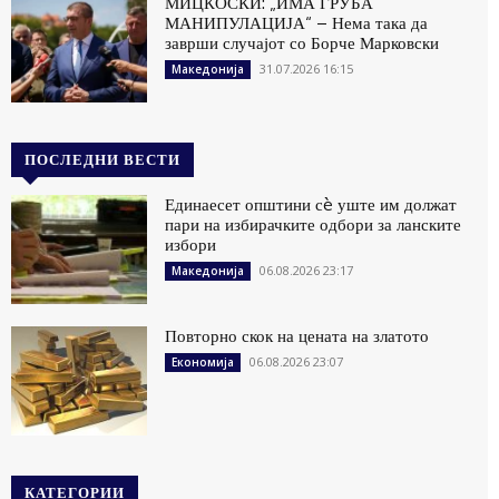
МИЦКОСКИ: „ИМА ГРУБА
МАНИПУЛАЦИЈА“ – Нема така да
заврши случајот со Борче Марковски
31.07.2026 16:15
Македонија
ПОСЛЕДНИ ВЕСТИ
Единаесет општини сè уште им должат
пари на избирачките одбори за ланските
избори
06.08.2026 23:17
Македонија
Повторно скок на цената на златото
06.08.2026 23:07
Економија
КАТЕГОРИИ