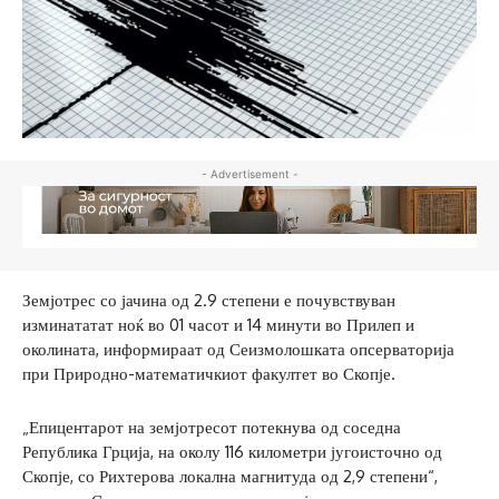
- Advertisement -
Земјотрес со јачина од 2.9 степени е почувствуван
изминататат ноќ во 01 часот и 14 минути во Прилеп и
околината, информираат од Сеизмолошката опсерваторија
при Природно-математичкиот факултет во Скопје.
„Епицентарот на земјотресот потекнува од соседна
Република Грција, на околу 116 километри југоисточно од
Скопје, со Рихтерова локална магнитуда од 2,9 степени“,