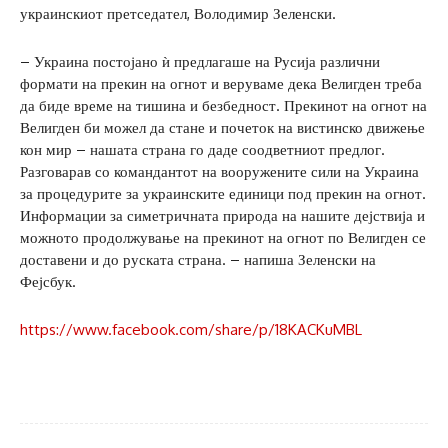
украинскиот претседател, Володимир Зеленски.
– Украина постојано ѝ предлагаше на Русија различни
формати на прекин на огнот и веруваме дека Велигден треба
да биде време на тишина и безбедност. Прекинот на огнот на
Велигден би можел да стане и почеток на вистинско движење
кон мир – нашата страна го даде соодветниот предлог.
Разговарав со командантот на вооружените сили на Украина
за процедурите за украинските единици под прекин на огнот.
Информации за симетричната природа на нашите дејствија и
можното продолжување на прекинот на огнот по Велигден се
доставени и до руската страна. – напиша Зеленски на
Фејсбук.
https://www.facebook.com/share/p/18KACKuMBL