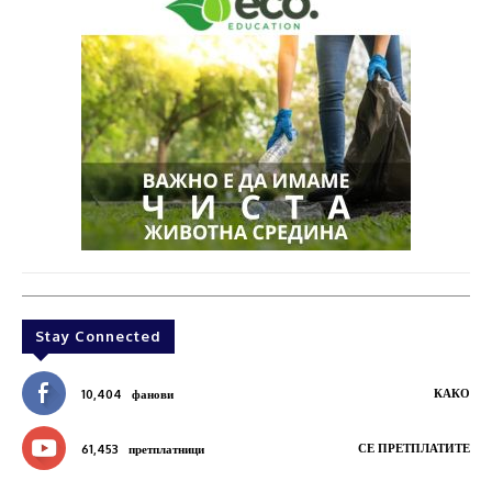
Stay Connected
КАКО
10,404
фанови
СЕ ПРЕТПЛАТИТЕ
61,453
претплатници