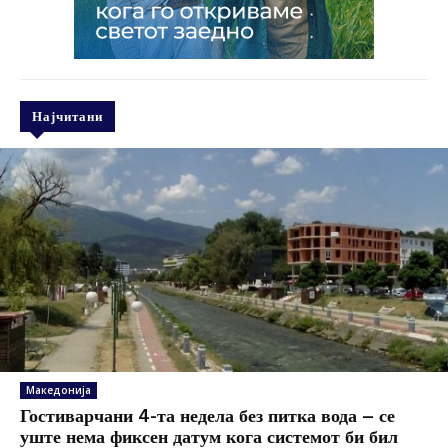
Најчитани
Македонија
Гостиварчани 4-та недела без питка вода – се
уште нема фиксен датум кога системот би бил