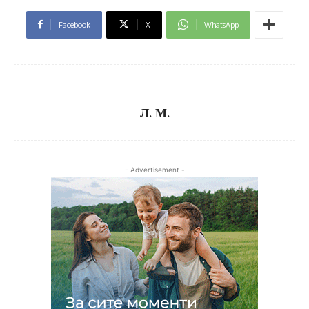
Facebook
X
WhatsApp
Л. М.
- Advertisement -