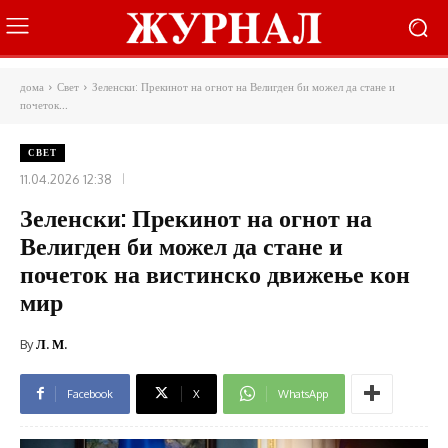
дома
Свет
Зеленски: Прекинот на огнот на Велигден би можел да стане и
почеток...
СВЕТ
11.04.2026 12:38
Зеленски: Прекинот на огнот на
Велигден би можел да стане и
почеток на вистинско движење кон
мир
By
Л. М.
Facebook
X
WhatsApp