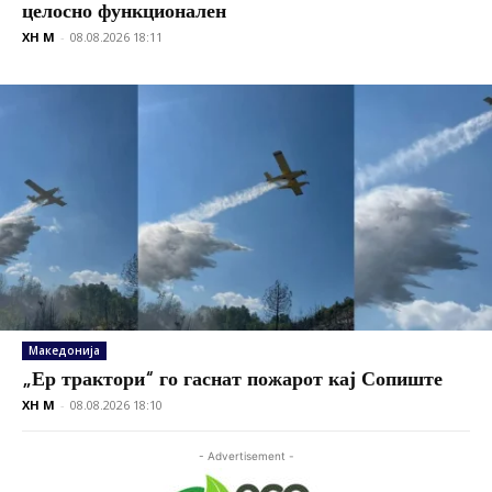
целосно функционален
XH M
-
08.08.2026 18:11
Македонија
„Ер трактори“ го гаснат пожарот кај Сопиште
XH M
-
08.08.2026 18:10
- Advertisement -