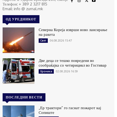
Телефон: + 389 2 3217 815
Email: info @ zurnal.mk
ОД УРЕДНИКОТ
Северна Кореја изврши ново лансирање
на ракета
06.08.2026 15:47
Свет
Две деца се тешко повредени во
сообраќајка со четирицикл во Гостивар
02.08.2026 16:59
Хроника
ПОСЛЕДНИ ВЕСТИ
„Ер трактори“ го гаснат пожарот кај
Сопиште