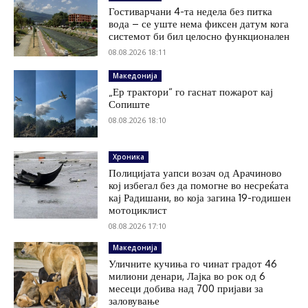
Гостиварчани 4-та недела без питка
вода – се уште нема фиксен датум кога
системот би бил целосно функционален
08.08.2026 18:11
Македонија
„Ер трактори“ го гаснат пожарот кај
Сопиште
08.08.2026 18:10
Хроника
Полицијата уапси возач од Арачиново
кој избегал без да помогне во несреќата
кај Радишани, во која загина 19-годишен
мотоциклист
08.08.2026 17:10
Македонија
Уличните кучиња го чинат градот 46
милиони денари, Лајка во рок од 6
месеци добива над 700 пријави за
заловување