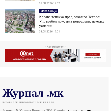
08.08.2026 17:02
Македонија
Крвава тепачка пред локал во Тетово:
Употребен нож, има повредени, неколку
уапсени
08.08.2026 17:01
- Advertisement -
Журнал .мк
независен информативен портал
Адреса: 8 Ударна Бригада 20б, Скопје