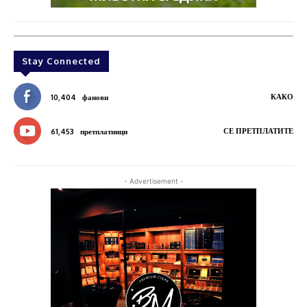
Stay Connected
КАКО
10,404
фанови
СЕ ПРЕТПЛАТИТЕ
61,453
претплатници
- Advertisement -