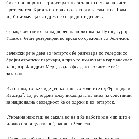
би се проширил на трилатерален состанок со украинскиот
претседател. Кремљ потврди подготовки за самит со Трамп,
кој би можел да се одржи во наредните денови.
Сепак, советникот за надворешна политика на Путин, Јуриј
Ушаков, беше резервиран во врска со средбата со Зеленски.
Зеленски рече дека во четврток ќе разговара по телефон со
бројни европски партнери, а прво го именуваше германскиот
канцелар Фридрих Мерц, додавајќи дека повикот е веќе
закажан.
Исто така, тој ќе биде „во контакт со колегите од Франција и
Италија“. Тој рече дека комуникацијата на ниво на советници
за национална безбедност ќе се одржи и во четврток.
„Украина никогаш не сакала војна и ќе работи кон мир што е
можно попродуктивно“, напиша Зеленски.
„Главната работа за Русија, која ја започна војната, е да