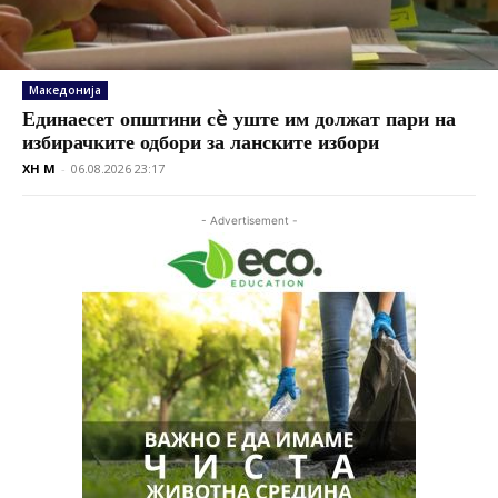
Македонија
Единаесет општини сè уште им должат пари на
избирачките одбори за ланските избори
XH M
-
06.08.2026 23:17
- Advertisement -