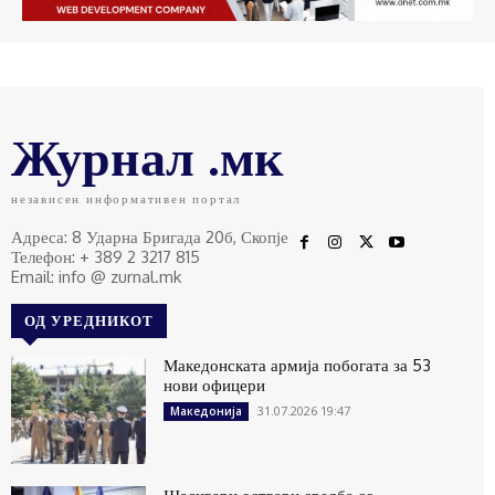
Журнал .мк
независен информативен портал
Адреса: 8 Ударна Бригада 20б, Скопје
Телефон: + 389 2 3217 815
Email: info @ zurnal.mk
ОД УРЕДНИКОТ
Македонската армија побогата за 53
нови офицери
31.07.2026 19:47
Македонија