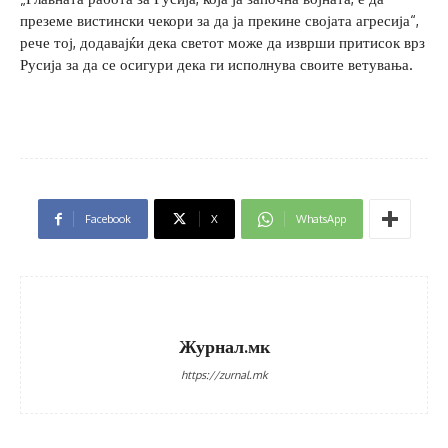
преземе вистински чекори за да ја прекине својата агресија“,
рече тој, додавајќи дека светот може да изврши притисок врз
Русија за да се осигури дека ги исполнува своите ветувања.
Facebook
X
WhatsApp
Журнал.мк
https://zurnal.mk