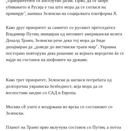
„Приоритетите се апсолутно јасни. Прво, да се запре
убивањето и Русија е таа што мора да се согласи на
примирје“, напиша Зеленски на социјалната платформа X.
Како друг приоритет за самитот со рускиот претседател
Владимир Путин, инициран од неговиот американски колега
Доналд Трамп, Зеленски рече дека тој мора да биде
дизајниран да „доведе до вистински траен мир“. Украина
постојано повторува дека решение за војната веројатно ќе се
најде на состанок на шефовите на држави.
Како трет приоритет, Зеленски ја нагласи потребата од
долгорочна украинска безбедност, која мора да се
воспостави заедно со САД и Европа.
Москва сè уште е воздржана во врска со состанокот со
Зеленски.
Планот на Трамп прво вклучува состанок со Путин, а потоа