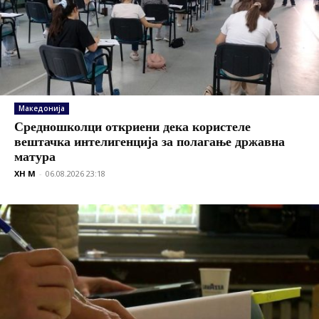
Македонија
Средношколци откриени дека користеле
вештачка интелигенција за полагање државна
матура
XH M
-
06.08.2026 23:18