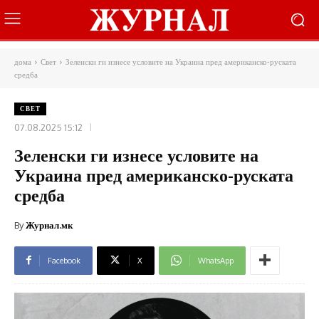
дома
Свет
Зеленски ги изнесе условите на Украина пред американско-руската
средба
СВЕТ
07.08.2025 15:12
Зеленски ги изнесе условите на
Украина пред американско-руската
средба
By
Журнал.мк
Facebook
X
WhatsApp