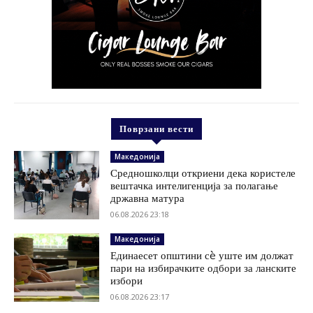
Поврзани вести
Македонија
Средношколци откриени дека користеле
вештачка интелигенција за полагање
државна матура
06.08.2026 23:18
Македонија
Единаесет општини сè уште им должат
пари на избирачките одбори за ланските
избори
06.08.2026 23:17