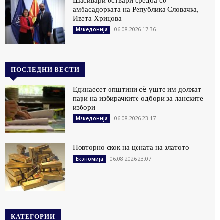
Шасивари оствари средба со
амбасадорката на Република Словачка,
Ивета Хрицова
06.08.2026 17:36
Македонија
ПОСЛЕДНИ ВЕСТИ
Единаесет општини сè уште им должат
пари на избирачките одбори за ланските
избори
06.08.2026 23:17
Македонија
Повторно скок на цената на златото
06.08.2026 23:07
Економија
КАТЕГОРИИ