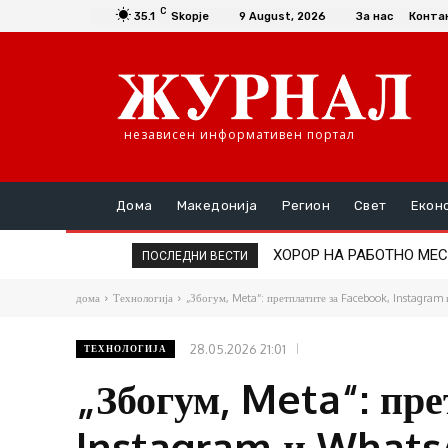
C
35.1
Skopje
9 August, 2026
За нас
Конта
независен информативен портал
Дома
Македонија
Регион
Свет
Екон
ХОРОР НА РАБОТНО МЕСТО: 
ИЗБЕГНАТА ТРАГЕДИЈА Н
ПОСЛЕДНИ ВЕСТИ
дома
Технологија
„Збогум, Meta“: претплатите за Facebook, Instagram
28.05.2026 21:01
ТЕХНОЛОГИЈА
„Збогум, Meta“: пр
Instagram и Whats