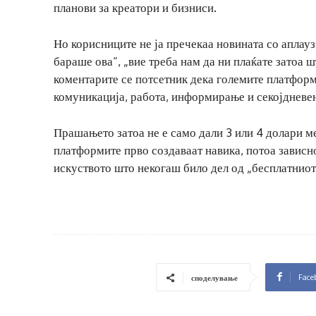
планови за креатори и бизниси.
Но корисниците не ја пречекаа новината со аплауз
бараше ова“, „вие треба нам да ни плаќате затоа 
коментарите се потсетник дека големите платформ
комуникација, работа, информирање и секојдневе
Прашањето затоа не е само дали 3 или 4 долари м
платформите прво создаваат навика, потоа зависно
искуството што некогаш било дел од „бесплатниот
Face
споделување