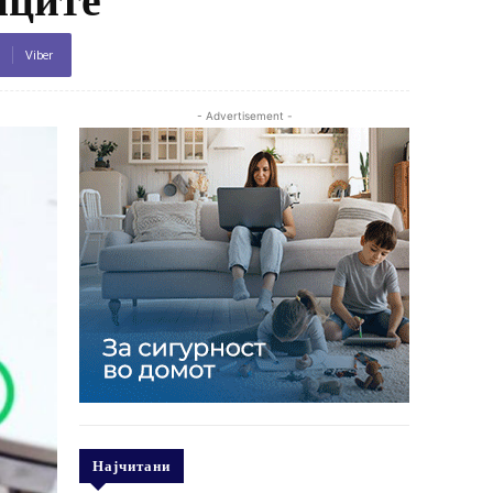
Viber
- Advertisement -
Најчитани