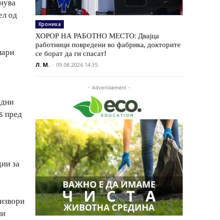
нува
ел од
Хроника
ХОРОР НА РАБОТНО МЕСТО: Двајца
работници повредени во фабрика, докторите
лари
се борат да ги спасат!
а
Л. М.
-
09.08.2026 14:35
- Advertisement -
едни
s пред
а
дии за
 извори
ни