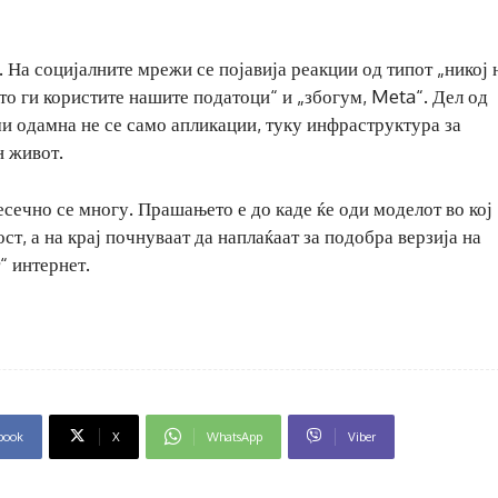
. На социјалните мрежи се појавија реакции од типот „никој 
што ги користите нашите податоци“ и „збогум, Meta“. Дел од
и одамна не се само апликации, туку инфраструктура за
н живот.
есечно се многу. Прашањето е до каде ќе оди моделот во кој
ст, а на крај почнуваат да наплаќаат за подобра верзија на
“ интернет.
book
X
WhatsApp
Viber