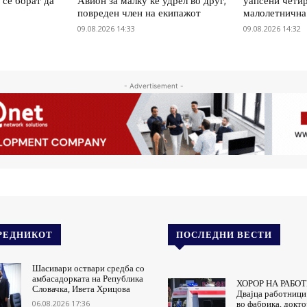
 се борат да
Авион за малку ќе удрел во друг,
уапсени четир
повреден член на екипажот
малолетнична
09.08.2026 14:33
09.08.2026 14:32
- Advertisement -
РЕДНИКОТ
ПОСЛЕДНИ ВЕСТИ
Шасивари оствари средба со
амбасадорката на Република
ХОРОР НА РАБО
Словачка, Ивета Хрицова
Двајца работници
06.08.2026 17:36
во фабрика, докто