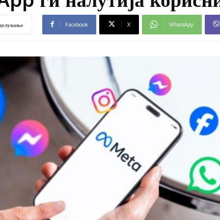
Facebook
X
WhatsApp
делување