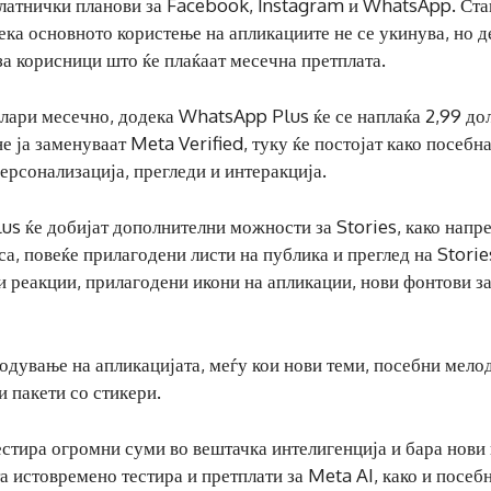
платнички планови за Facebook, Instagram и WhatsApp. Ста
ека основното користење на апликациите не се укинува, но д
а корисници што ќе плаќаат месечна претплата.
олари месечно, додека WhatsApp Plus ќе се наплаќа 2,99 до
 ја заменуваат Meta Verified, туку ќе постојат како посебн
персонализација, прегледи и интеракција.
us ќе добијат дополнителни можности за Stories, како напр
са, повеќе прилагодени листи на публика и преглед на Storie
и реакции, прилагодени икони на апликации, нови фонтови з
одување на апликацијата, меѓу кои нови теми, посебни мело
 пакети со стикери.
стира огромни суми во вештачка интелигенција и бара нови
 истовремено тестира и претплати за Meta AI, како и посеб