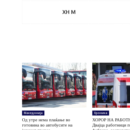
XH M
Македонија
Хроника
Од утре нема плаќање во
ХОРОР НА РАБОТ
готовина во автобусите на
Двајца работници 