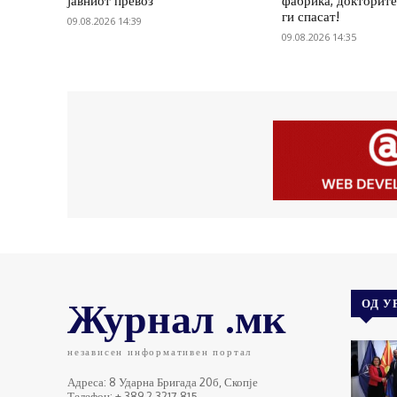
јавниот превоз
фабрика, докторите
ги спасат!
09.08.2026 14:39
09.08.2026 14:35
Журнал .мк
ОД У
независен информативен портал
Адреса: 8 Ударна Бригада 20б, Скопје
Телефон: + 389 2 3217 815