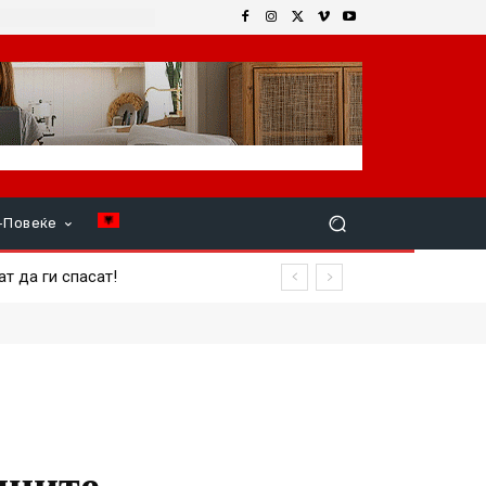
+Повеќе
а ги спасат!
повреден член на екипажот
иците