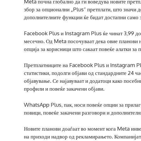
Meta почна глобално да ги воведува новите прет
збор за опционални „Plus“ претплати, што значи д
дополнителните функции ќе бидат достапни само з
Facebook Plus и Instagram Plus ќе чинат 3,99 д
месечно. Од Meta посочуваат дека овие планови не
опција за корисници што сакаат повеќе алатки за 
Претплатниците на Facebook Plus и Instagram Pl
статистики, подолги објави од стандардните 24 ча
објавување. Се најавуваат и додатоци како посебн
профили и повеќе закачени објави.
WhatsApp Plus, пак, носи повеќе опции за прилаг
повици, повеќе закачени разговори и дополнителни
Новите планови доаѓаат во момент кога Meta инве
на приходи надвор од рекламирањето. Компанијата