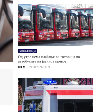
Македонија
Од утре нема плаќање во готовина во
автобусите на јавниот превоз
XH M
-
09.08.2026 14:39