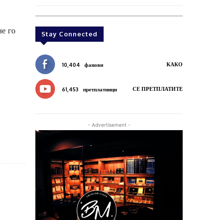
не го
Stay Connected
КАКО
10,404
фанови
СЕ ПРЕТПЛАТИТЕ
61,453
претплатници
- Advertisement -