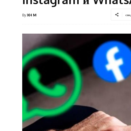
By
XH M
спо