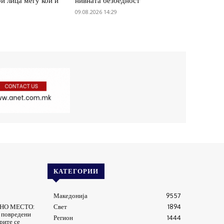
и лица меѓу кои и
нивната безбедност
09.08.2026 14:29
КАТЕГОРИИ
Македонија
9557
ТНО МЕСТО:
Свет
1894
 повредени
Регион
1444
рите се