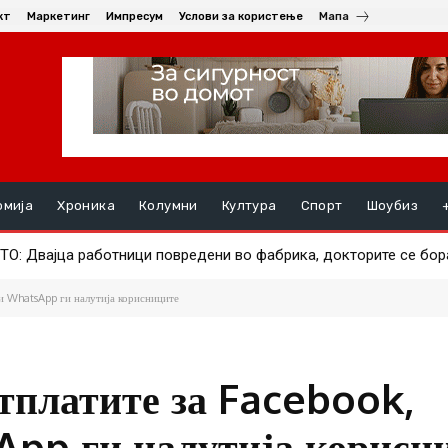
кт
Маркетинг
Импресум
Услови за користење
Мапа
омија
Хроника
Колумни
Култура
Спорт
Шоубиз
Двајца работници повредени во фабрика, докторите се борат д
А ПОЗНАТИОТ АЕРОДРОМ – Авион за малку ќе удрел во друг, 
 и WhatsApp ги налутија корисниците
етплатите за Facebook,
App ги налутија корисн