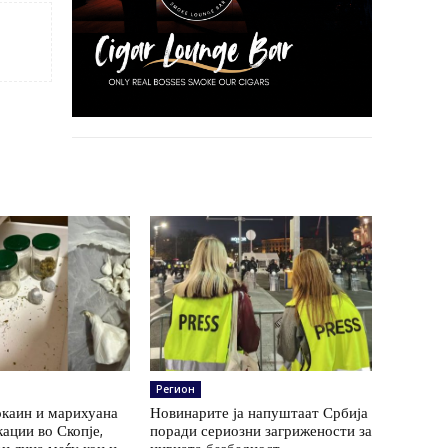
Регион
окаин и марихуана
Новинарите ја напуштаат Србија
кации во Скопје,
поради сериозни загрижености за