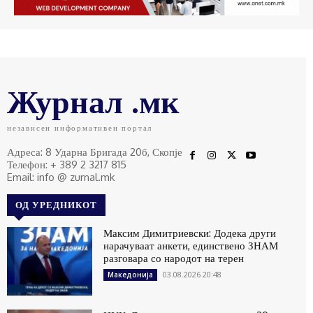
Журнал .мк
независен информативен портал
Адреса: 8 Ударна Бригада 20б, Скопје
Телефон: + 389 2 3217 815
Email: info @ zurnal.mk
ОД УРЕДНИКОТ
Максим Димитриевски: Додека други
нарачуваат анкети, единствено ЗНАМ
разговара со народот на терен
03.08.2026 20:48
Македонија