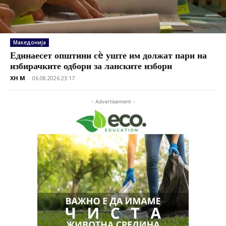
Македонија
Единаесет општини сè уште им должат пари на
избирачките одбори за ланските избори
XH M
-
06.08.2026 23:17
- Advertisement -