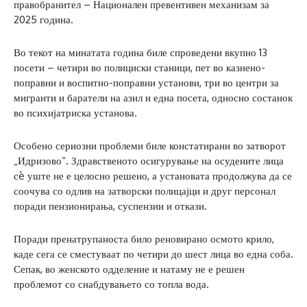
правобранител – Национален превентивен механизам за
2025 година.
Во текот на минатата година биле спроведени вкупно 13
посети – четири во полициски станици, пет во казнено-
поправни и воспитно-поправни установи, три во центри за
мигранти и баратели на азил и една посета, односно состанок
во психијатриска установа.
Особено сериозни проблеми биле констатирани во затворот
„Идризово“. Здравственото осигурување на осудените лица
сè уште не е целосно решено, а установата продолжува да се
соочува со одлив на затворски полицајци и друг персонал
поради пензионирања, суспензии и откази.
Поради пренатрупаноста било реновирано осмото крило,
каде сега се сместуваат по четири до шест лица во една соба.
Сепак, во женското одделение и натаму не е решен
проблемот со снабдувањето со топла вода.