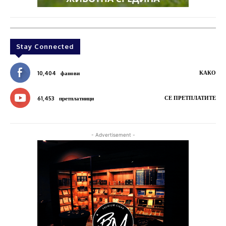
Stay Connected
КАКО
10,404
фанови
СЕ ПРЕТПЛАТИТЕ
61,453
претплатници
- Advertisement -