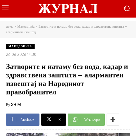
дома
Македонија
Затворите и натаму без вода, кадар и здравствена заштита –
алармантен извештај...
МАКЕДОНИЈА
26.06.2026 14:30
Затворите и натаму без вода, кадар и
здравствена заштита – алармантен
извештај на Народниот
правобранител
By
XH M
Facebook
X
WhatsApp