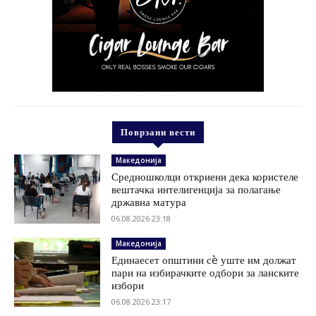
Поврзани вести
Македонија
Средношколци откриени дека користеле
вештачка интелигенција за полагање
државна матура
06.08.2026 23:18
Македонија
Единаесет општини сè уште им должат
пари на избирачките одбори за ланските
избори
06.08.2026 23:17