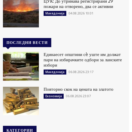
ЦУК: До утринава регистрирани 29
пожари на отворено, два се активни
04.08.2026 10:01
Македонија
ПОСЛЕДНИ ВЕСТИ
Единаесет општини сè уште им должат
пари на избирачките одбори за ланските
избори
06.08.2026 23:17
Македонија
Повторно скок на цената на златото
06.08.2026 23:07
Економија
КАТЕГОРИИ