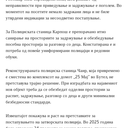
неправилности при приведување и задржување е поголем. Во
моментот на посетите немало задржани лица и не биле
утврдени индикации за несоодветно постапување.
За Полициската станица Карпош е препорачано итно
санирање на просториите за задржување и обезбедување
посебна просторија за разговор со деца. Констатирана е и
потреба од повеќе униформирани полицајци и редовни
обуки.
Реконструираната полициска станица Чаир, која привремено
е сместена во комплексот на домот „25 Мај“ во Бутел, не
претставува трајно решение. При изградбата на најавениот
нов објект треба да се обезбедат одделни простории за
распит, задржување, разговор со деца и други минимални
безбедносни стандарди.
Извештајот покажува и раст на претставките за
постапувањето на затворската полиција. Во 2025 година