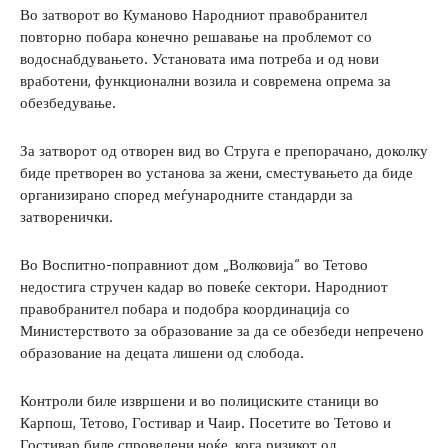
Во затворот во Куманово Народниот правобранител
повторно побара конечно решавање на проблемот со
водоснабдувањето. Установата има потреба и од нови
вработени, функционални возила и современа опрема за
обезбедување.
За затворот од отворен вид во Струга е препорачано, доколку
биде претворен во установа за жени, сместувањето да биде
организирано според меѓународните стандарди за
затворенички.
Во Воспитно-поправниот дом „Волковија“ во Тетово
недостига стручен кадар во повеќе сектори. Народниот
правобранител побара и подобра координација со
Министерството за образование за да се обезбеди непречено
образование на децата лишени од слобода.
Контроли биле извршени и во полициските станици во
Карпош, Тетово, Гостивар и Чаир. Посетите во Тетово и
Гостивар биле спроведени ноќе, кога ризикот од