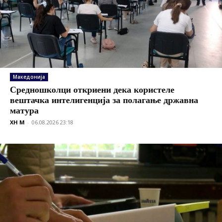
Македонија
Средношколци откриени дека користеле
вештачка интелигенција за полагање државна
матура
XH M
-
06.08.2026 23:18