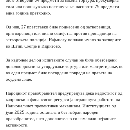
биле отворени 34 предмети за можна тортура, прекумерна
сила или понижувачко постапување, наспроти 25 предмети
една година претходно.
Од нив, 27 претставки биле поднесени од затвореници,
притвореници или нивни семејства против припадници на
затворската полиција. Најмногу поплаки имало за затворите
во Штип, Скопје и Идризово.
За најголем дел од испитаните случаи не биле обезбедени
доволно докази за утврдување тортура или малтретирање, но
во еден предмет биле потврдени повреди на правата на
осудено лице.
Народниот правобранител предупредува дека недостигот од
кадровски и финансиски ресурси ја ограничува работата на
Националниот превентивен механизам. Институцијата од
јули 2025 година останала и без избран народен
правобранител, што дополнително ги намалило нејзините
активности.