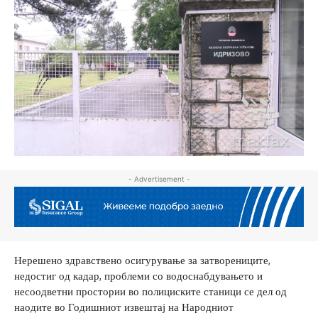
- Advertisement -
Нерешено здравствено осигурување за затворениците,
недостиг од кадар, проблеми со водоснабдувањето и
несоодветни простории во полициските станици се дел од
наодите во Годишниот извештај на Народниот