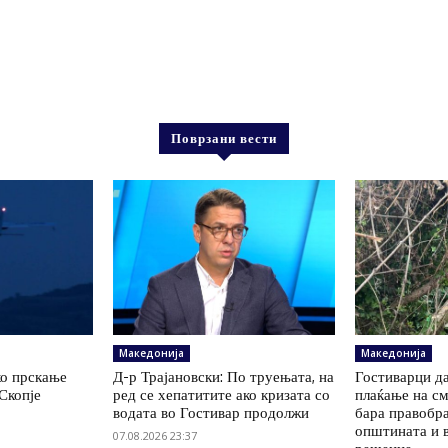
Поврзани вести
Македонија
Македонија
ко прскање
Д-р Трајановски: По труењата, на
Гостиварци да
Скопје
ред се хепатитите ако кризата со
плаќање на см
водата во Гостивар продолжи
бара правобр
општината и 
07.08.2026 23:37