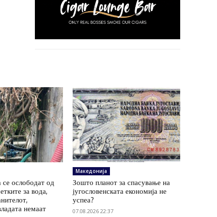
Македонија
 се ослободат од
Зошто планот за спасување на
етките за вода,
југословенската економија не
анителот,
успеа?
владата немаат
07.08.2026 22:37