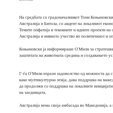
На средбата со градоначалникот Тони Коњановски
Австралија и Битола, со акцент на локалниот екон
Темите опфатија и тековните и идните проекти на
Австралија и нивното учество во политичкиот и о
Коњановски ја информираше О’Мили за стратешкит
заштитата на животната средина и создавањето ус
Г-ѓа О’Мили изрази задоволство од можноста да се
како мултикултурна земја, дава поддршка на макед
да продолжи со поддршка на локалните иницијати
на заедницата.
Австралија нема своја амбасада во Македонија, а