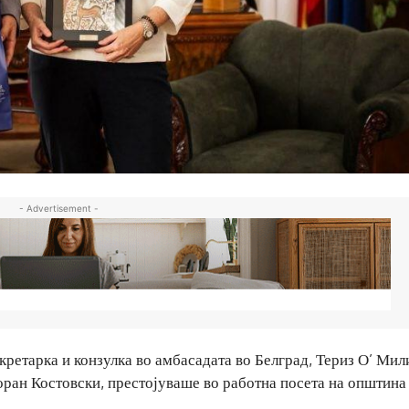
- Advertisement -
ретарка и конзулка во амбасадата во Белград, Териз О’ Мили
оран Костовски, престојуваше во работна посета на општина