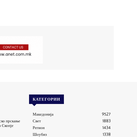
КАТЕГОРИИ
Македонија
9527
ско прскање
Свет
1883
о Скопје
Регион
1434
Шоубиз
1338