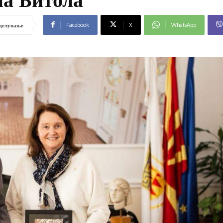
Facebook
X
WhatsApp
делување