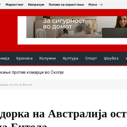
т
Маркетинг
Импресум
Услови за користење
Мапа
омија
Хроника
Колумни
Култура
Спорт
Шоубиз
ње против комарци во Скопје
ењата, на ред се хепатитите ако кризата со водата во Гостива
јална посета на Битола
дорка на Австралија ос
на Битола