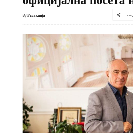
By
Редакција
спо