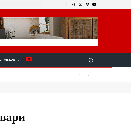
+Повеќе
р продолжи
твари