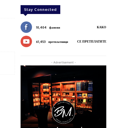
Stay Connected
КАКО
10,404
фанови
СЕ ПРЕТПЛАТИТЕ
61,453
претплатници
- Advertisement -