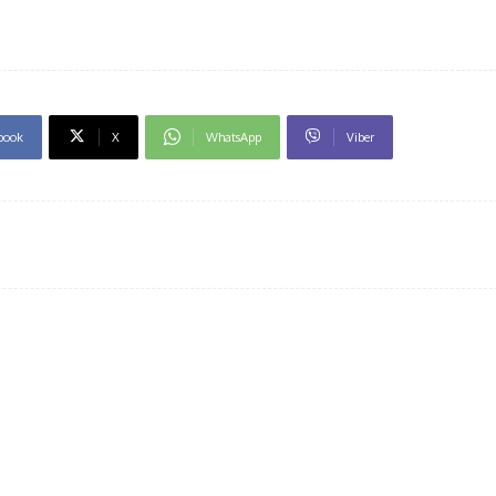
book
X
WhatsApp
Viber