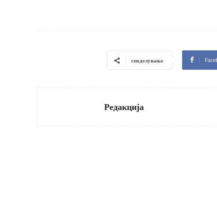
Face
споделување
Редакција