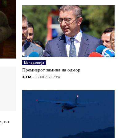
Македонија
Премиерот замина на одмор
XH M
-
07.08.2026 23:41
, во