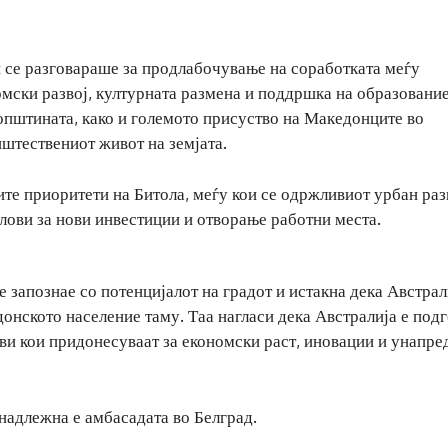
 се разговараше за продлабочување на соработката меѓу
омски развој, културната размена и поддршка на образование
 општината, како и големото присуство на Македонците во
пштествениот живот на земјата.
е приоритети на Битола, меѓу кои се одржливиот урбан раз
лови за нови инвестиции и отворање работни места.
 запознае со потенцијалот на градот и истакна дека Австрал
онското население таму. Таа нагласи дека Австралија е под
ви кои придонесуваат за економски раст, иновации и унапр
 надлежна е амбасадата во Белград.