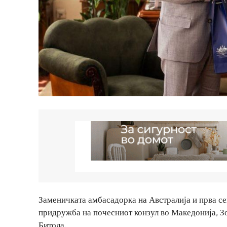
Заменичката амбасадорка на Австралија и прва сек
придружба на почесниот конзул во Македонија, З
Битола.