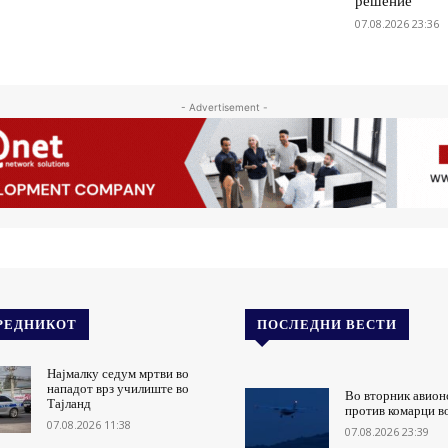
решение
07.08.2026 23:36
- Advertisement -
РЕДНИКОТ
ПОСЛЕДНИ ВЕСТИ
Најмалку седум мртви во
нападот врз училиште во
Во вторник авион
Тајланд
против комарци в
07.08.2026 11:38
07.08.2026 23:39