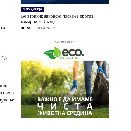
Македонија
Во вторник авионско прскање против
комарци во Скопје
то.
XH M
-
07.08.2026 23:39
- Advertisement -
вој,
ија,
готвена
едување