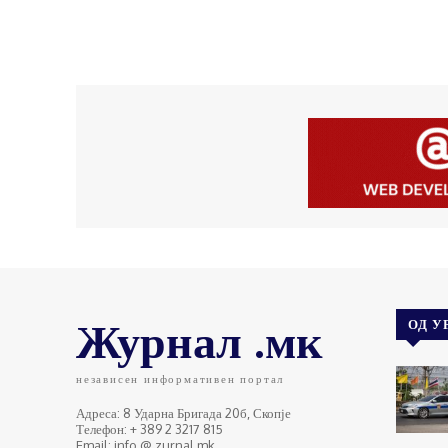
Журнал .мк
ОД У
независен информативен портал
Адреса: 8 Ударна Бригада 20б, Скопје
Телефон: + 389 2 3217 815
Email: info @ zurnal.mk