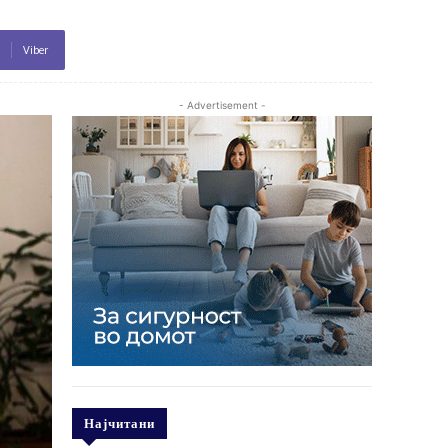
Viber
- Advertisement -
Најчитани