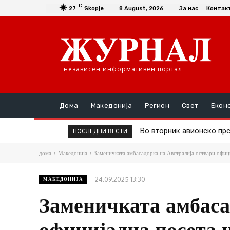
C
27
Skopje
8 August, 2026
За нас
Контак
независен информативен портал
Дома
Македонија
Регион
Свет
Екон
Во вторник авионско прска
Д-р Трајановски: По тру
ПОСЛЕДНИ ВЕСТИ
дома
Македонија
Заменичката амбасадорка на Австралија оствари офици
24.09.2025 13:30
МАКЕДОНИЈА
Заменичката амбаса
официјална посета 