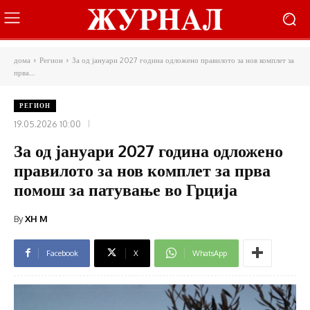
дома
Регион
За од јануари 2027 година одложено правилото за нов комплет за
прва...
РЕГИОН
19.05.2026 10:00
За од јануари 2027 година одложено
правилото за нов комплет за прва
помош за патување во Грција
By
XH M
Facebook
X
WhatsApp