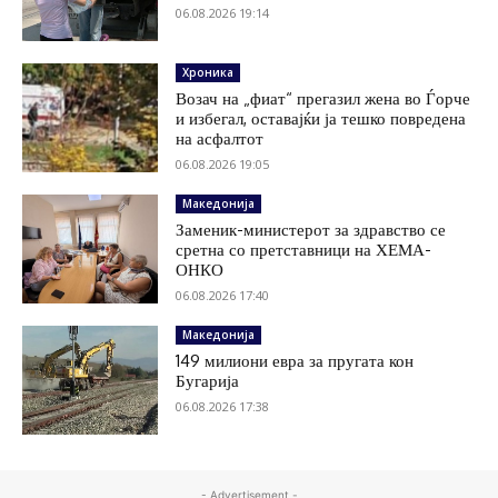
06.08.2026 19:14
Хроника
Возач на „фиат“ прегазил жена во Ѓорче
и избегал, оставајќи ја тешко повредена
на асфалтот
06.08.2026 19:05
Македонија
Заменик-министерот за здравство се
сретна со претставници на ХЕМА-
ОНКО
06.08.2026 17:40
Македонија
149 милиони евра за пругата кон
Бугарија
06.08.2026 17:38
- Advertisement -