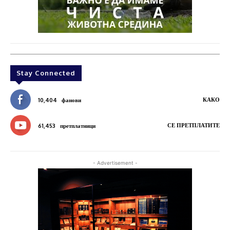
Stay Connected
КАКО
10,404
фанови
СЕ ПРЕТПЛАТИТЕ
61,453
претплатници
- Advertisement -