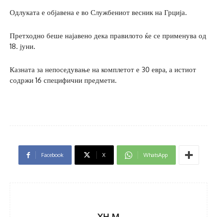
Одлуката е објавена е во Службениот весник на Грција.
Претходно беше најавено дека правилото ќе се применува од
18. јуни.
Казната за непоседување на комплетот е 30 евра, а истиот
содржи 16 специфични предмети.
Facebook
X
WhatsApp
XH M