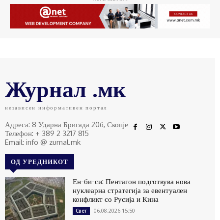
Журнал .мк
независен информативен портал
Адреса: 8 Ударна Бригада 20б, Скопје
Телефон: + 389 2 3217 815
Email: info @ zurnal.mk
ОД УРЕДНИКОТ
Ен-би-си: Пентагон подготвува нова
нуклеарна стратегија за евентуален
конфликт со Русија и Кина
06.08.2026 15:50
Свет