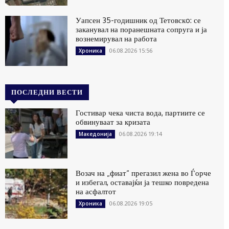
Уапсен 35-годишник од Тетовскo: се
заканувал на поранешната сопруга и ја
вознемирувал на работа
06.08.2026 15:56
Хроника
ПОСЛЕДНИ ВЕСТИ
Гостивар чека чиста вода, партиите се
обвинуваат за кризата
06.08.2026 19:14
Македонија
Возач на „фиат“ прегазил жена во Ѓорче
и избегал, оставајќи ја тешко повредена
на асфалтот
06.08.2026 19:05
Хроника