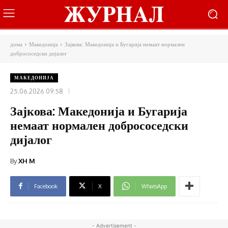
дома
Македонија
Зајкова: Македонија и Бугарија немаат нормален
добрососедски дијалог
МАКЕДОНИЈА
25.06.2026 09:58
Зајкова: Македонија и Бугарија
немаат нормален добрососедски
дијалог
By
XH M
Facebook
X
WhatsApp
- Advertisement -