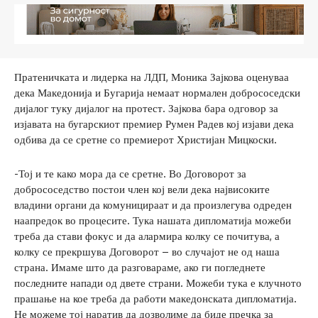
Пратеничката и лидерка на ЛДП, Моника Зајкова оценуваа
дека Македонија и Бугарија немаат нормален добрососедски
дијалог туку дијалог на протест. Зајкова бара одговор за
изјавата на бугарскиот премиер Румен Радев кој изјави дека
одбива да се сретне со премиерот Христијан Мицкоски.
-Тој и те како мора да се сретне. Во Договорот за
добрососедство постои член кој вели дека највисоките
владини органи да комуницираат и да произлегува одреден
наапредок во процесите. Тука нашата дипломатија можеби
треба да стави фокус и да алармира колку се почитува, а
колку се прекршува Договорот – во случајот не од наша
страна. Имаме што да разговараме, ако ги погледнете
последните напади од двете страни. Можеби тука е клучното
прашање на кое треба да работи македонската дипломатија.
Не можеме тој наратив да дозволиме да биде пречка за