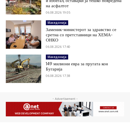
и избегал, оставајќи ја тешко повредена
на асфалтот
06.08.2026 19:05
Македонија
Заменик-министерот за здравство се
сретна со претставници на ХЕМА-
ОНКО
06.08.2026 17:40
Македонија
149 милиони евра за пругата кон
Бугарија
06.08.2026 17:38
- Advertisement -