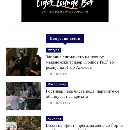
Поврзани вести
Култура
Започна снимањето на новиот
македонски трилер „Голиот Рид“ во
режија на Игор Алексов
06.08.2026 19:16
Македонија
Гостивар чека чиста вода, партиите се
обвинуваат за кризата
06.08.2026 19:14
Хроника
Возач на „фиат“ прегазил жена во Ѓорче