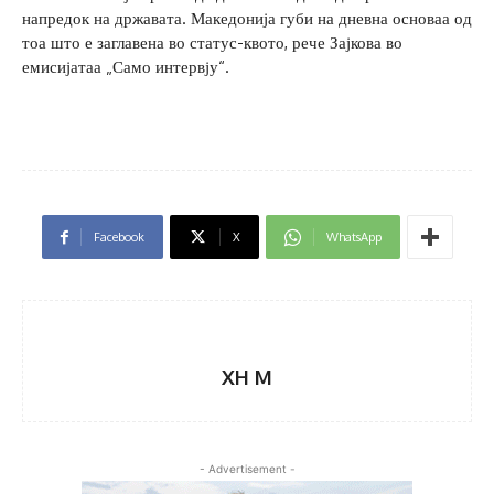
напредок на државата. Македонија губи на дневна основаа од
тоа што е заглавена во статус-квото, рече Зајкова во
емисијатаа „Само интервју“.
Facebook
X
WhatsApp
XH M
- Advertisement -