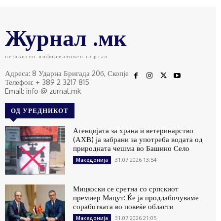
Журнал .мк
независен информативен портал
Адреса: 8 Ударна Бригада 20б, Скопје
Телефон: + 389 2 3217 815
Email: info @ zurnal.mk
ОД УРЕДНИКОТ
Агенцијата за храна и ветеринарство
(АХВ) ја забрани за употреба водата од
природната чешма во Башино Село
31.07.2026 13:54
Македонија
Мицкоски се сретна со српскиот
премиер Мацут: Ќе ја продлабочуваме
соработката во повеќе области
31.07.2026 21:05
Македонија