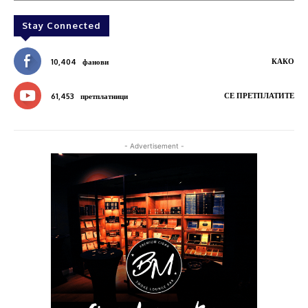
Stay Connected
КАКО
10,404
фанови
СЕ ПРЕТПЛАТИТЕ
61,453
претплатници
- Advertisement -