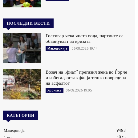
ПОСЛЕДНИ ВЕСТИ
Гостивар чека чиста вода, партиите се
обвинуваат за кризата
06.08.2026 19:14
Македонија
Возач на „фиат“ прегазил жена во Ѓорче
и избегал, оставајќи ја тешко повредена
на асфалтот
06.08.2026 19:05
Хроника
КАТЕГОРИИ
Македонија
9483
Свет
1875