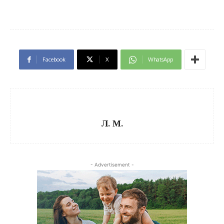
Facebook
X
WhatsApp
Л. М.
- Advertisement -