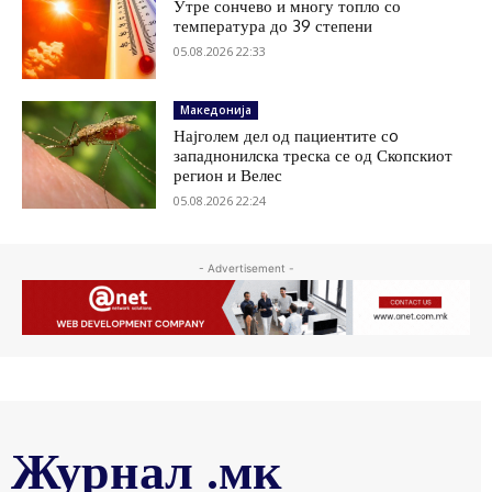
Утре сончево и многу топло со
температура до 39 степени
05.08.2026 22:33
Македонија
Најголем дел од пациентите сo
западнонилска треска се од Скопскиот
регион и Велес
05.08.2026 22:24
- Advertisement -
Журнал .мк