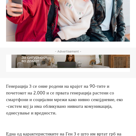
- Advertisement -
Генерација З се оние родени на крајот на 90-тите и
почетокот на 2.000 и се првата генерација растени со
смартфони и социјални мрежи како нивно секојдневие, еко
-систем кој ја има обликувано нивната комуникација,
однесување и вредности.
Една од карактеристиките на Ген З е што им вртат грб на