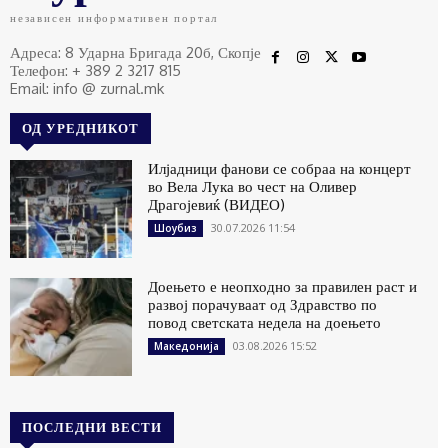
независен информативен портал
Адреса: 8 Ударна Бригада 20б, Скопје
Телефон: + 389 2 3217 815
Email: info @ zurnal.mk
ОД УРЕДНИКОТ
Илјадници фанови се собраа на концерт
во Вела Лука во чест на Оливер
Драгојевиќ (ВИДЕО)
30.07.2026 11:54
Шоубиз
Доењето е неопходно за правилен раст и
развој порачуваат од Здравство по
повод светската недела на доењето
03.08.2026 15:52
Македонија
ПОСЛЕДНИ ВЕСТИ