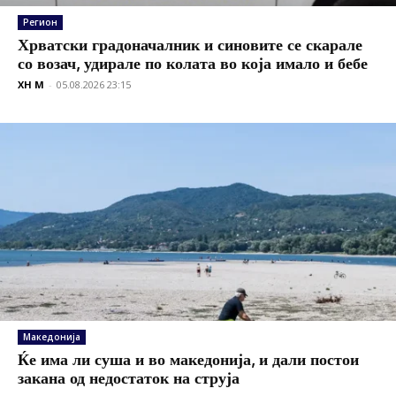
Регион
Хрватски градоначалник и синовите се скарале
со возач, удирале по колата во која имало и бебе
XH M
-
05.08.2026 23:15
Македонија
Ќе има ли суша и во македонија, и дали постои
закана од недостаток на струја