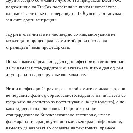
Дури и заедно со младите луѓе кои го прифаќаат BookTok,
подзаедница на ТикТок посветена на книги и литература,
навиките за читање на генерацијата З сè уште заостануваат
зад сите други генерации.
„Дури и кога читате на час заедно со нив, многумина не
можат да ги процесираат самите зборови што се на
страницата,“ вели професорката.
Поради ваквата реалност, дел од професорите тивко решиле
да ги намалат стандардите и очекувањата, што е дел од ден
друг тренд на додворување кон младите.
Некои професори ќе речат дека проблемите се имаат родено
во пораните фази од образованието, кадешто на читањето се
гледа како на средство за постигнување на цел (оценка), а не
како задоволство или навика. Години и години
стандардизирано бирократизирано тестирање, имаат
формирано генерации ученици кои скенираат информации,
наместо да навлезат во слоевите на текстовите, пренесе