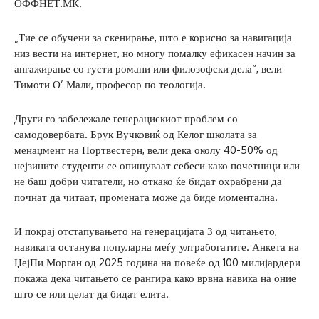
ОФФНЕТ.МК.
„Тие се обучени за скенирање, што е корисно за навигација
низ вести на интернет, но многу помалку ефикасен начин за
ангажирање со густи романи или филозофски дела“, вели
Тимоти О’ Мали, професор по теологија.
Други го забележале генерацискиот проблем со
самодовербата. Брук Вучковиќ од Келог школата за
менаџмент на Нортвестерн, вели дека околу 40-50% од
нејзините студенти се опишуваат себеси како почетници или
не баш добри читатели, но откако ќе бидат охрабрени да
почнат да читаат, промената може да биде моментална.
И покрај отстапувањето на генерацијата З од читањето,
навиката останува популарна меѓу ултрабогатите. Анкета на
ЏејПи Морган од 2025 година на повеќе од 100 милијардери
покажа дека читањето се рангира како врвна навика на оние
што се или целат да бидат елита.