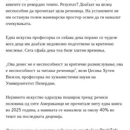
книгите со рекордно темпо. Резултат? Доаѓаат на колеџ
неспособни да прочитаат цела реченица. На установите не
им останува голем маневарски простор освен да ги намалат
очекувањата.
Една искусна професорка се сеќава дека порано се чуделе
кога деца им доаѓале недоволно подготвени за критично
мислење. Сега сфаќа дека тоа биле златни времиња.
„Ова денес не е неспособност за критичко размислување, ова
е неспособност за читање реченици“, вели Џесика Хутен
Вилсон, професорка по хуманистички науки на
Универзитетот Пепердин.
Нејзиното искуство одразува поширок тренд: речиси
половина од сите Американци не прочитале ниту една книга
во 2025 година, а навиката се намалила за околу 40% во
текот на последната деценија.