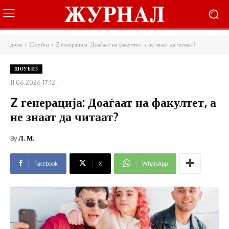
дома
Шоубиз
Z генерација: Доаѓаат на факултет, а не знаат да читаат?
ШОУБИЗ
11.06.2026 17:12
Z генерација: Доаѓаат на факултет, а
не знаат да читаат?
By
Л. М.
Facebook
X
WhatsApp