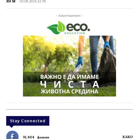
XH M
-
05.08.2026 22:59
- Advertisement -
Stay Connected
КАКО
10,404
фанови