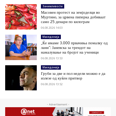
Занимливости
Масовен протест на земјоделци во
Муртино, за црвена пиперка добиваат
само 25 денари по килограм
06.08.2026 14:03
Македонија
„Ќе имаме 3.000 првачиња помалку од
лани“: Јаневска за трендот на
намалување на бројот на ученици
06.08.2026 13:53
Македонија
Груби за две и пол недели можно е да
излезе од куќен притвор
06.08.2026 13:52
- Advertisement -