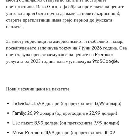
претплатници. Иако Google ја објави промената на цените
уште во април (кога почна да важи за новите корисници),
старите претплатници имаа грејс-период до јунската
наплата.
За многу корисници на американскиот и глобалниот пазар,
поскапувањето започнува токму на 7 јуни 2026 година. Ова
претставува прво зголемување на цените на Premium
услугата од 2023 година наваму, наведува 9to5Google.
Нови месечни цени на пакетите:
Individual: 15,99 долари (од претходните 13,99 долари)
Family: 26,99 долари (од претходните 22,99 долари)
Lite пакет: 8,99 долари (од претходните 7,99 долари)
Music Premium: 11,99 долари (од претходните 10,09