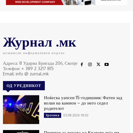
Журнал .мк
независен информативен портал
Адреса: 8 Ударна Бригада 20б, Скопје
Телефон: + 389 2 3217 815
Email: info @ zurnal.mk
ОД УРЕДНИКОТ
Ноќеска уапсен 15-годишник: Фатен зад
волан на камион – до него седел
родителот
05.08.2026 18:02
Хроника
Притвор за жената од Кратово која им