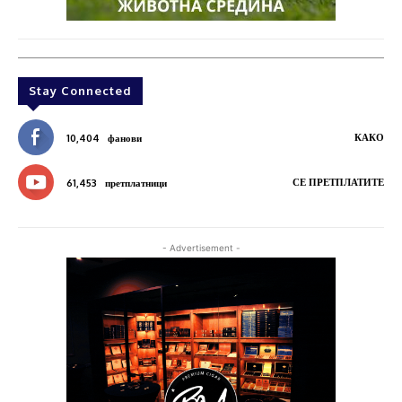
Stay Connected
КАКО
10,404
фанови
СЕ ПРЕТПЛАТИТЕ
61,453
претплатници
- Advertisement -