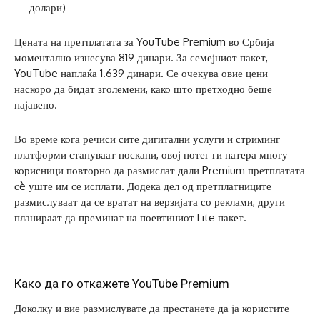
долари)
Цената на претплатата за YouTube Premium во Србија
моментално изнесува 819 динари. За семејниот пакет,
YouTube наплаќа 1.639 динари. Се очекува овие цени
наскоро да бидат зголемени, како што претходно беше
најавено.
Во време кога речиси сите дигитални услуги и стриминг
платформи стануваат поскапи, овој потег ги натера многу
корисници повторно да размислат дали Premium претплатата
сè уште им се исплати. Додека дел од претплатниците
размислуваат да се вратат на верзијата со реклами, други
планираат да преминат на поевтиниот Lite пакет.
Како да го откажете YouTube Premium
Доколку и вие размислувате да престанете да ја користите