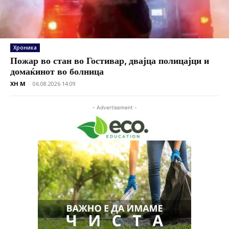
Хроника
Пожар во стан во Гостивар, двајца полицајци и
домаќинот во болница
XH M
-
06.08.2026 14:09
- Advertisement -