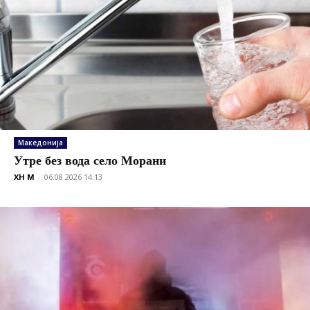
Македонија
Утре без вода село Морани
XH M
-
06.08.2026 14:13