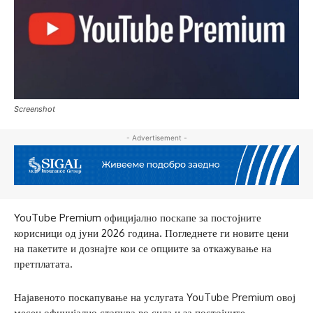
Screenshot
- Advertisement -
YouTube Premium официјално поскапе за постојните
корисници од јуни 2026 година. Погледнете ги новите цени
на пакетите и дознајте кои се опциите за откажување на
претплатата.
Најавеното поскапување на услугата YouTube Premium овој
месец официјално стапува во сила и за постојните