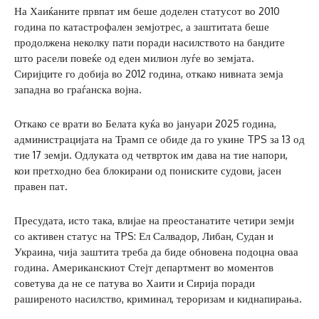
На Хаиќаните првпат им беше доделен статусот во 2010
година по катастрофален земјотрес, а заштитата беше
продолжена неколку пати поради насилството на бандите
што расели повеќе од еден милион луѓе во земјата.
Сиријците го добија во 2012 година, откако нивната земја
западна во граѓанска војна.
Откако се врати во Белата куќа во јануари 2025 година,
администрацијата на Трамп се обиде да го укине TPS за 13 од
тие 17 земји. Одлуката од четврток им дава на тие напори,
кои претходно беа блокирани од пониските судови, јасен
правен пат.
Пресудата, исто така, влијае на преостанатите четири земји
со активен статус на TPS: Ел Салвадор, Либан, Судан и
Украина, чија заштита треба да биде обновена подоцна оваа
година. Американскиот Стејт департмент во моментов
советува да не се патува во Хаити и Сирија поради
раширеното насилство, криминал, тероризам и киднапирања.