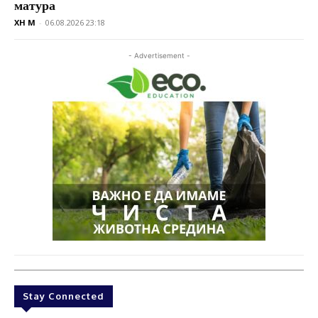
матура
XH M
-
06.08.2026 23:18
- Advertisement -
Stay Connected