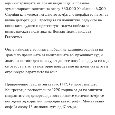
администрацијата на Трамп веднаш да ја прекине
хуманитарната заштита за околу 350.000 Хаиќани и 6.000
Сиријци кои живеат легално во земјата, отворајќи го патот за
нивна депортација. Пресудата ги поништува одлуките на
пониските судови и претставува голема победа за
имиграциската политика на Доналд Трамп, пишува
Euronews.
Ова е најновата во низата победи на администрацијата на
Трамп по прашањата за имиграцијата во Врховниот суд и
доаѓа на истиот ден кога судот донесе посебна одлука со која
се отвора патот за повторно воведување на политика што ги
ограничува барателите на азил.
Привремениот заштитен статус (TPS) е програма што
Конгресот ја воспостави во 1990 година за да ги заштити
мигрантите од депортација кога нивните матични земји се
погодени од војна или природни катастрофи. Моментално
опфаќа околу 1,3 милиони луѓе од 17 земји.