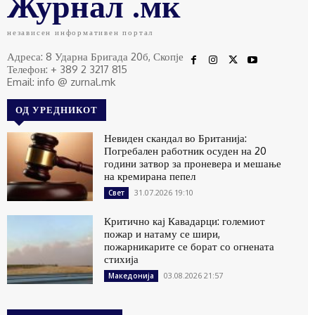
Журнал .мк
независен информативен портал
Адреса: 8 Ударна Бригада 20б, Скопје
Телефон: + 389 2 3217 815
Email: info @ zurnal.mk
ОД УРЕДНИКОТ
Невиден скандал во Британија:
Погребален работник осуден на 20
години затвор за проневера и мешање
на кремирана пепел
31.07.2026 19:10
Свет
Критично кај Кавадарци: големиот
пожар и натаму се шири,
пожарникарите се борат со огнената
стихија
03.08.2026 21:57
Македонија