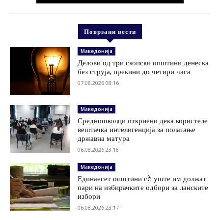
Поврзани вести
Македонија
Делови од три скопски општини денеска
без струја, прекини до четири часа
07.08.2026 08:16
Македонија
Средношколци откриени дека користеле
вештачка интелигенција за полагање
државна матура
06.08.2026 23:18
Македонија
Единаесет општини сè уште им должат
пари на избирачките одбори за ланските
избори
06.08.2026 23:17