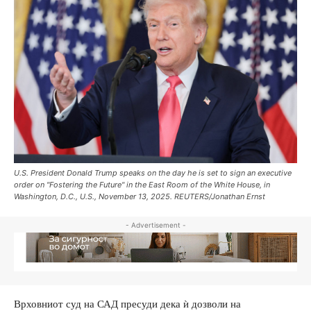
U.S. President Donald Trump speaks on the day he is set to sign an executive
order on "Fostering the Future" in the East Room of the White House, in
Washington, D.C., U.S., November 13, 2025. REUTERS/Jonathan Ernst
- Advertisement -
Врховниот суд на САД пресуди дека ѝ дозволи на