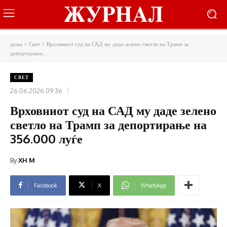
дома
Свет
Врховниот суд на САД му даде зелено светло на Трамп за
депортирање...
СВЕТ
26.06.2026 09:36
Врховниот суд на САД му даде зелено
светло на Трамп за депортирање на
356.000 луѓе
By
XH M
Facebook
X
WhatsApp