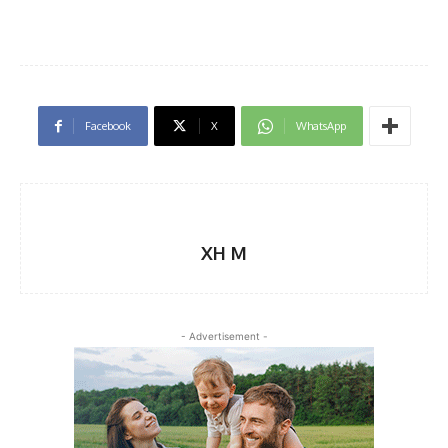
Facebook
X
WhatsApp
XH M
- Advertisement -