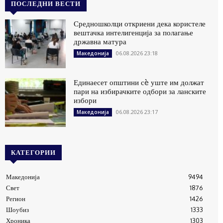
ПОСЛЕДНИ ВЕСТИ
Средношколци откриени дека користеле
вештачка интелигенција за полагање
државна матура
06.08.2026 23:18
Македонија
Единаесет општини сè уште им должат
пари на избирачките одбори за ланските
избори
06.08.2026 23:17
Македонија
КАТЕГОРИИ
Македонија
9494
Свет
1876
Регион
1426
Шоубиз
1333
Хроника
1303