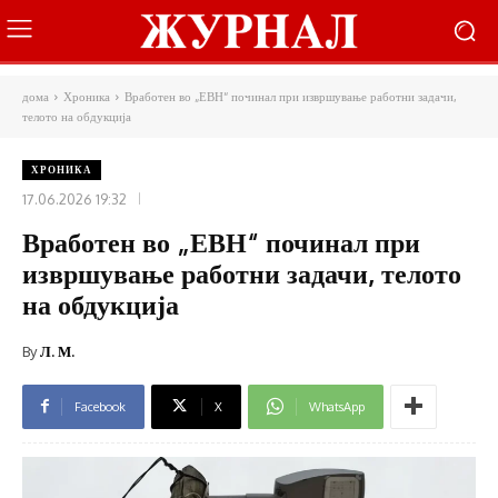
дома
Хроника
Вработен во „ЕВН“ починал при извршување работни задачи,
телото на обдукција
ХРОНИКА
17.06.2026 19:32
Вработен во „ЕВН“ починал при
извршување работни задачи, телото
на обдукција
By
Л. М.
Facebook
X
WhatsApp