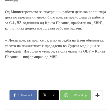
Од Министерството за внатрешни работи денеска соопштија
дека по преземени мерки било констатирано дека се работи
за С.Ј., 52-годишник од Крива Паланка, вработен во „ЕВН“,
кој починал додека извршувал работни задачи.
– Лекар констатирал смрт, а по наредба на јавен обвинител,
телото на починатиот е предадено во Судска медицина за
обдукција. Извршен е увид од увидна екипа на ОВР – Крива
Паланка – информираа од МВР.
Facebook
X
WhatsApp