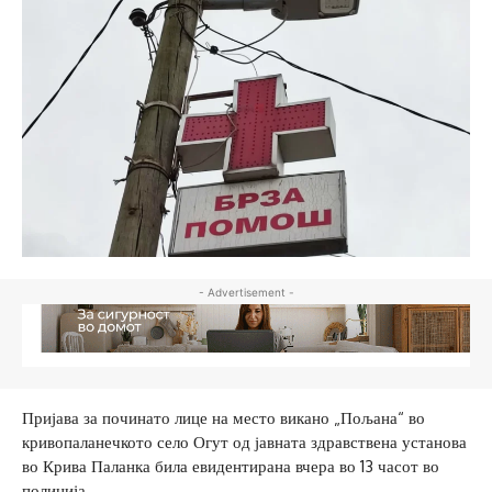
- Advertisement -
Пријава за починато лице на место викано „Пољана“ во
кривопаланечкото село Огут од јавната здравствена установа
во Крива Паланка била евидентирана вчера во 13 часот во
полиција.