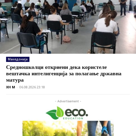
Македонија
Средношколци откриени дека користеле
вештачка интелигенција за полагање државна
матура
XH M
-
06.08.2026 23:18
- Advertisement -