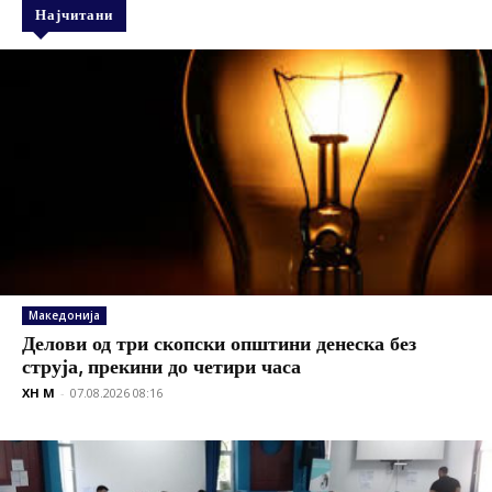
Најчитани
Македонија
Делови од три скопски општини денеска без
струја, прекини до четири часа
XH M
-
07.08.2026 08:16