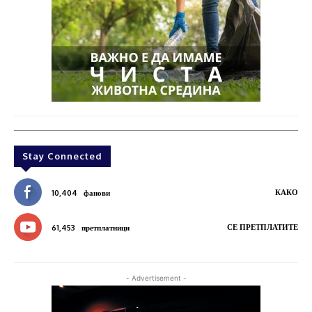
Stay Connected
КАКО
10,404
фанови
СЕ ПРЕТПЛАТИТЕ
61,453
претплатници
- Advertisement -