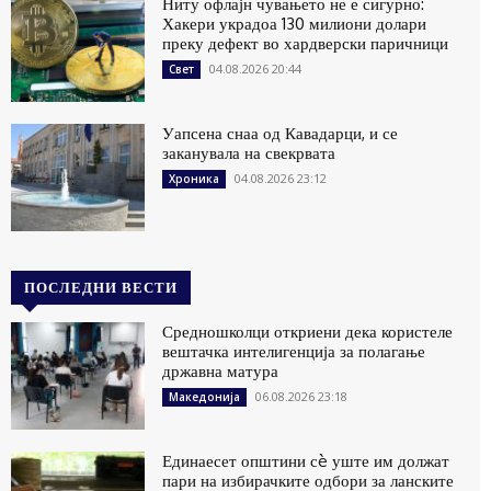
Ниту офлајн чувањето не е сигурно:
Хакери украдоа 130 милиони долари
преку дефект во хардверски паричници
04.08.2026 20:44
Свет
Уапсена снаа од Кавадарци, и се
заканувала на свекрвата
04.08.2026 23:12
Хроника
ПОСЛЕДНИ ВЕСТИ
Средношколци откриени дека користеле
вештачка интелигенција за полагање
државна матура
06.08.2026 23:18
Македонија
Единаесет општини сè уште им должат
пари на избирачките одбори за ланските