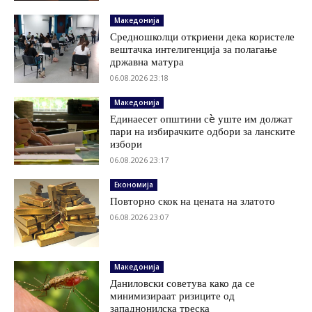
Македонија
Средношколци откриени дека користеле
вештачка интелигенција за полагање
државна матура
06.08.2026 23:18
Македонија
Единаесет општини сè уште им должат
пари на избирачките одбори за ланските
избори
06.08.2026 23:17
Економија
Повторно скок на цената на златото
06.08.2026 23:07
Македонија
Даниловски советува како да се
минимизираат ризиците од
западнонилска треска