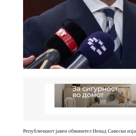
Републичкиот јавен обвинител Ненад Савески изја