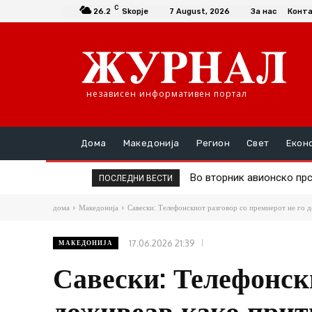
C
26.2
Skopje
7 August, 2026
За нас
Конт
независен информативен портал
Дома
Македонија
Регион
Свет
Екон
Во вторник авионско прск
Д-р Трајановски: По тру
ПОСЛЕДНИ ВЕСТИ
дома
Македонија
Савески: Телефонскиот разговор со премиерот не го 
17.06.2026 21:39
МАКЕДОНИЈА
Савески: Телефонски
доживеав како прит