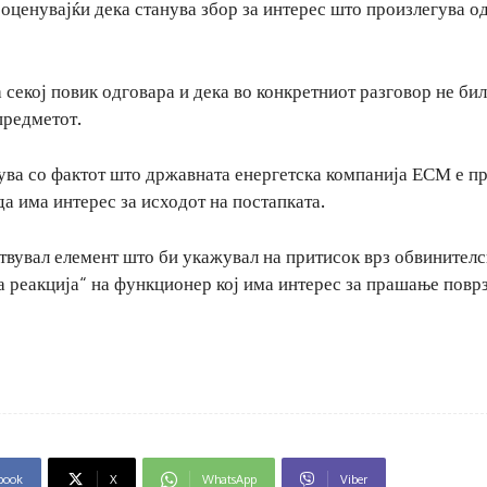
 оценувајќи дека станува збор за интерес што произлегува о
а секој повик одговара и дека во конкретниот разговор не би
предметот.
зува со фактот што државната енергетска компанија ЕСМ е п
да има интерес за исходот на постапката.
твувал елемент што би укажувал на притисок врз обвинителс
на реакција“ на функционер кој има интерес за прашање повр
book
X
WhatsApp
Viber