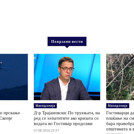
Поврзани вести
Македонија
Македонија
ко прскање
Д-р Трајановски: По труењата, на
Гостиварци да
Скопје
ред се хепатитите ако кризата со
плаќање на см
водата во Гостивар продолжи
бара правобр
општината и 
07.08.2026 23:37