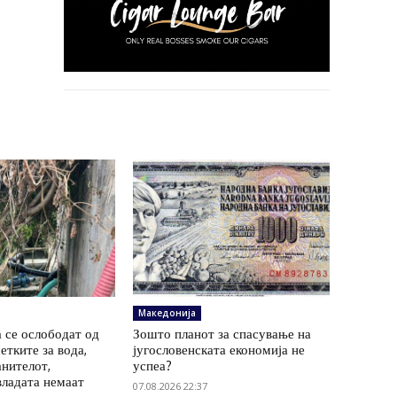
Македонија
 се ослободат од
Зошто планот за спасување на
етките за вода,
југословенската економија не
анителот,
успеа?
владата немаат
07.08.2026 22:37