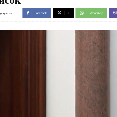
Facebook
X
WhatsApp
делување