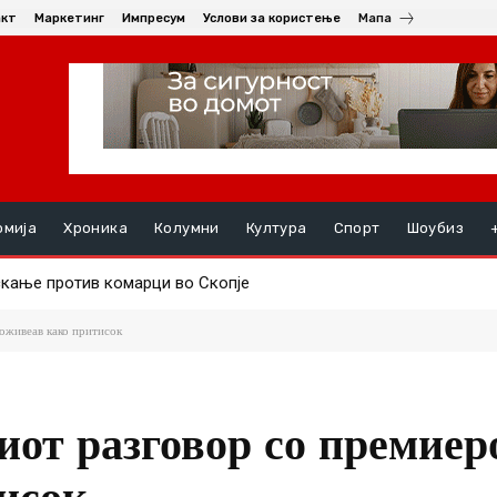
акт
Маркетинг
Импресум
Услови за користење
Мапа
омија
Хроника
Колумни
Култура
Спорт
Шоубиз
ање против комарци во Скопје
ењата, на ред се хепатитите ако кризата со водата во Гостива
доживеав како притисок
от разговор со премиеро
исок