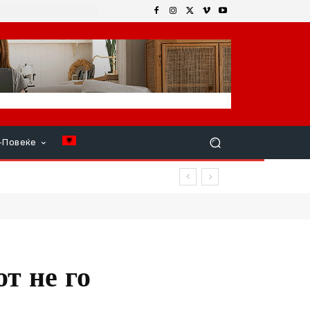
+Повеќе
р продолжи
т не го