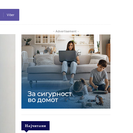
Viber
- Advertisement -
Најчитани