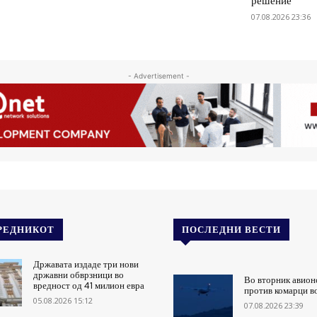
решение
07.08.2026 23:36
- Advertisement -
РЕДНИКОТ
ПОСЛЕДНИ ВЕСТИ
Државата издаде три нови
државни обврзници во
Во вторник авион
вредност од 41 милион евра
против комарци в
05.08.2026 15:12
07.08.2026 23:39