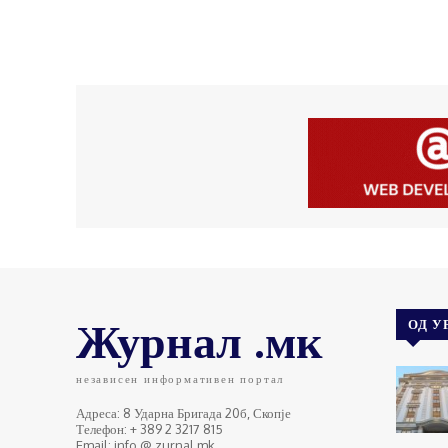
Журнал .мк
ОД У
независен информативен портал
Адреса: 8 Ударна Бригада 20б, Скопје
Телефон: + 389 2 3217 815
Email: info @ zurnal.mk