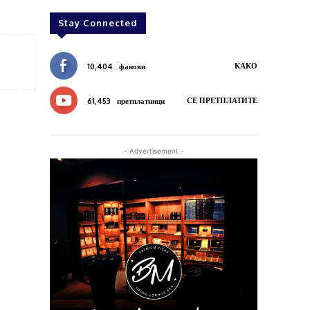
Stay Connected
КАКО
10,404
фанови
СЕ ПРЕТПЛАТИТЕ
61,453
претплатници
- Advertisement -