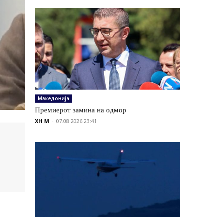
Македонија
Премиерот замина на одмор
XH M
-
07.08.2026 23:41