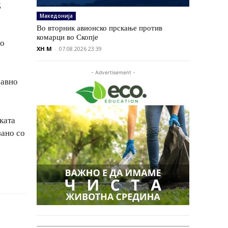
д
Македонија
Во вторник авионско прскање против
комарци во Скопје
ло
XH M
-
07.08.2026 23:39
- Advertisement -
равно
ката
зано со