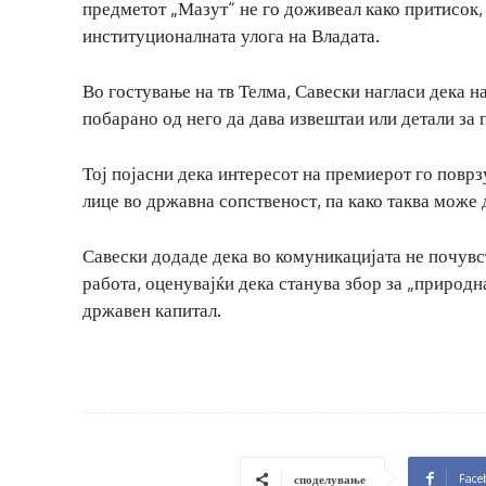
предметот „Мазут“ не го доживеал како притисок,
институционалната улога на Владата.
Во гостување на тв Телма, Савески нагласи дека н
побарано од него да дава извештаи или детали за 
Тој појасни дека интересот на премиерот го повр
лице во државна сопственост, па како таква може 
Савески додаде дека во комуникацијата не почувс
работа, оценувајќи дека станува збор за „природ
државен капитал.
Face
споделување