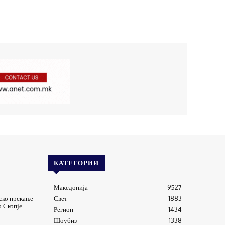
КАТЕГОРИИ
Македонија
9527
ско прскање
Свет
1883
о Скопје
Регион
1434
Шоубиз
1338