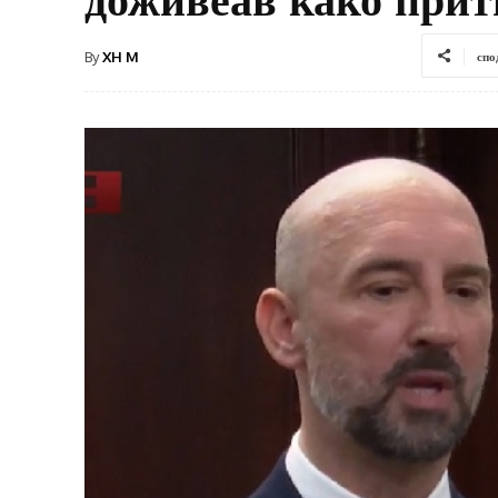
By
XH M
спо