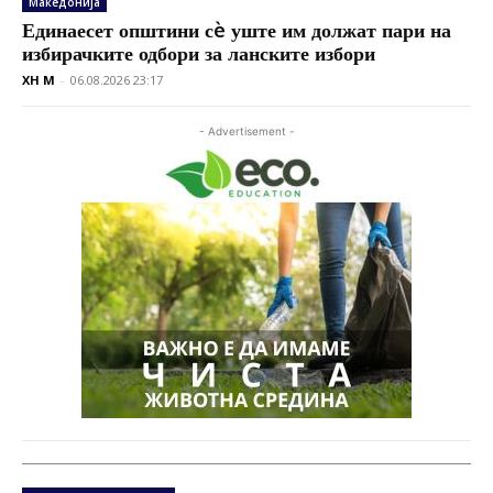
Македонија
Единаесет општини сè уште им должат пари на
избирачките одбори за ланските избори
XH M
-
06.08.2026 23:17
- Advertisement -