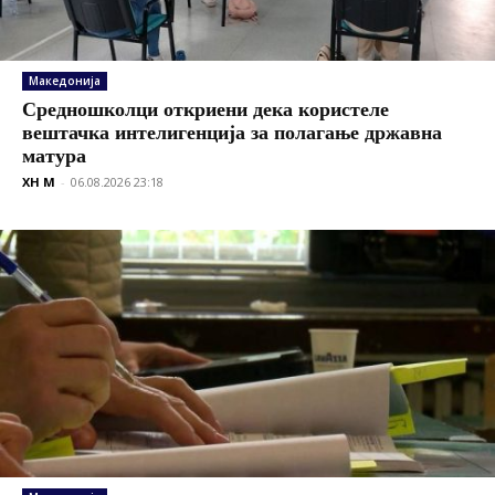
Македонија
Средношколци откриени дека користеле
вештачка интелигенција за полагање државна
матура
XH M
-
06.08.2026 23:18