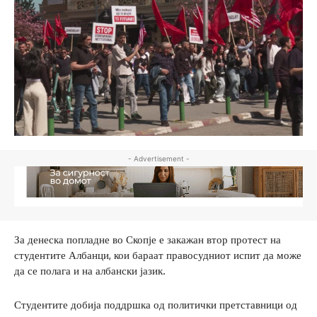
- Advertisement -
За денеска попладне во Скопје е закажан втор протест на
студентите Албанци, кои бараат правосудниот испит да може
да се полага и на албански јазик.
Студентите добија поддршка од политички претставници од