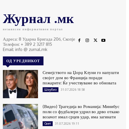
Журнал .мк
независен информативен портал
Адреса: 8 Ударна Бригада 20б, Скопје
Телефон: + 389 2 3217 815
Email: info @ zurnal.mk
ОД УРЕДНИКОТ
Семејството на Џорџ Клуни го напушти
својот дом во Франција поради
пожарите: Ќе учествуваме во обновата
31.07.2026 18:58
Шоубиз
(Видео) Трагедија во Романија: Минибус
полн со фудбалери удрил во дрво откако
возачот имал срцев удар, има загинати
31.07.2026 19:11
Свет