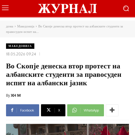
дома
Македонија
Во Скопје денеска втор протест на албанските студенти за
правосуден испит на...
МАКЕДОНИЈА
18.05.2026 09:24
Во Скопје денеска втор протест на
албанските студенти за правосуден
испит на албански јазик
By
XH M
Facebook
X
WhatsApp