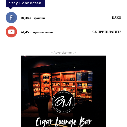
Stay Connected
КАКО
10,404
фанови
СЕ ПРЕТПЛАТИТЕ
61,453
претплатници
- Advertisement -