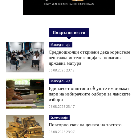
Поврзани вести
Македонија
Средношколци откриени дека користеле
вештачка интелигенција за полагање
државна матура
06.08.2026 23:18
Македонија
Единаесет општини сè уште им должат
пари на избирачките одбори за ланските
избори
06.08.2026 23:17
Економија
Повторно скок на цената на златото
06.08.2026 23:07