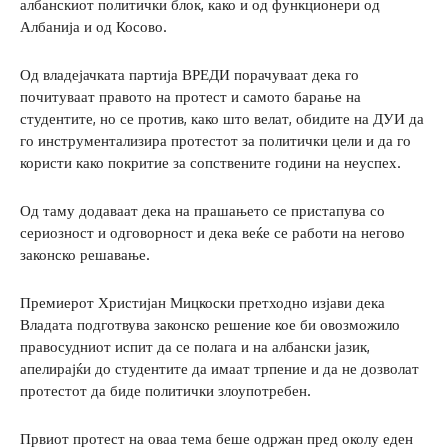
албанскиот политички блок, како и од функционери од
Албанија и од Косово.
Од владејачката партија ВРЕДИ порачуваат дека го
почитуваат правото на протест и самото барање на
студентите, но се против, како што велат, обидите на ДУИ да
го инструментализира протестот за политички цели и да го
користи како покритие за сопствените години на неуспех.
Од таму додаваат дека на прашањето се пристапува со
сериозност и одговорност и дека веќе се работи на негово
законско решавање.
Премиерот Христијан Мицкоски претходно изјави дека
Владата подготвува законско решение кое би овозможило
правосудниот испит да се полага и на албански јазик,
апелирајќи до студентите да имаат трпение и да не дозволат
протестот да биде политички злоупотребен.
Првиот протест на оваа тема беше одржан пред околу еден