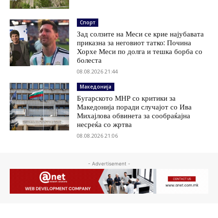
Спорт
Зад солзите на Меси се крие најубавата
приказна за неговиот татко: Почина
Хорхе Меси по долга и тешка борба со
болеста
08.08.2026 21:44
Македонија
Бугарското МНР со критики за
Македонија поради случајот со Ива
Михајлова обвинета за сообраќајна
несреќа со жртва
08.08.2026 21:06
- Advertisement -