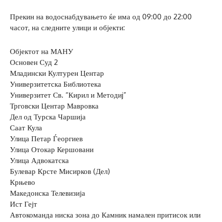
Прекин на водоснабдувањето ќе има од 09:00 до 22:00
часот, на следните улици и објекти:
Објектот на МАНУ
Основен Суд 2
Младински Културен Центар
Универзитетска Библиотека
Универзитет Св. “Кирил и Методиj”
Трговски Центар Мавровка
Дел од Турска Чаршија
Саат Кула
Улица Петар Ѓеоргиев
Улица Отокар Кершовани
Улица Адвокатска
Булевар Крсте Мисирков (Дел)
Крњево
Македонска Телевизија
Ист Гејт
Автокоманда ниска зона до Камник намален притисок или