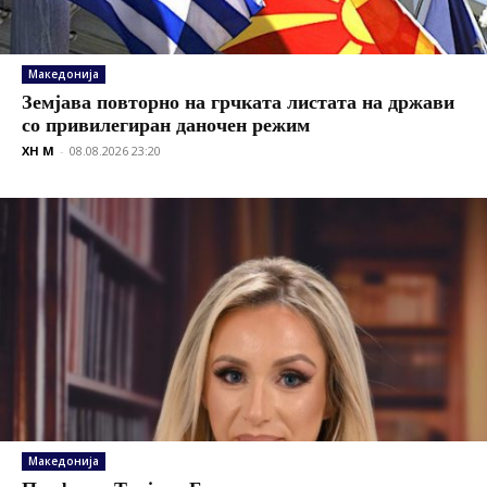
Македонија
Земјава повторно на грчката листата на држави
со привилегиран даночен режим
XH M
-
08.08.2026 23:20
Македонија