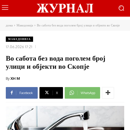
дома
Македонија
Во сабота без вода поголем број улици и објекти во Скопје
МАКЕДОНИЈА
17.06.2026 17:21
Во сабота без вода поголем број
улици и објекти во Скопје
By
XH M
Facebook
X
WhatsApp