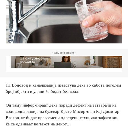
- Advertisement -
ЈП Водовод и канализација известува дека во сабота поголем
број објекти и улици ќе бидат без вода.
Од таму информираат дека поради дефект на затварачи на
водоводна линија на булевар Крсте Мисирков и Кеј Димитар
Влахов, ќе бидат превземени одредени технички зафати кои
ќе се одвиваат во текот на денот..