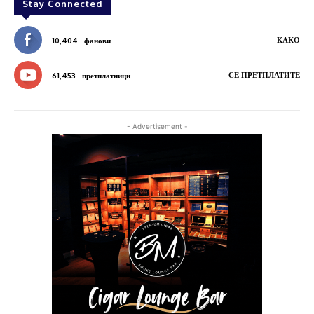
Stay Connected
КАКО
10,404
фанови
СЕ ПРЕТПЛАТИТЕ
61,453
претплатници
- Advertisement -