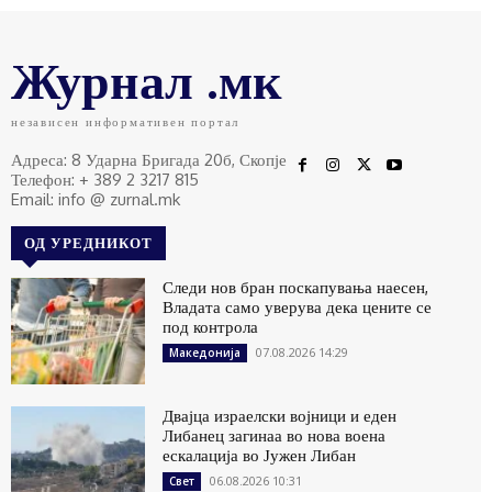
Журнал .мк
независен информативен портал
Адреса: 8 Ударна Бригада 20б, Скопје
Телефон: + 389 2 3217 815
Email: info @ zurnal.mk
ОД УРЕДНИКОТ
Следи нов бран поскапувања наесен,
Владата само уверува дека цените се
под контрола
07.08.2026 14:29
Македонија
Двајца израелски војници и еден
Либанец загинаа во нова воена
ескалација во Јужен Либан
06.08.2026 10:31
Свет