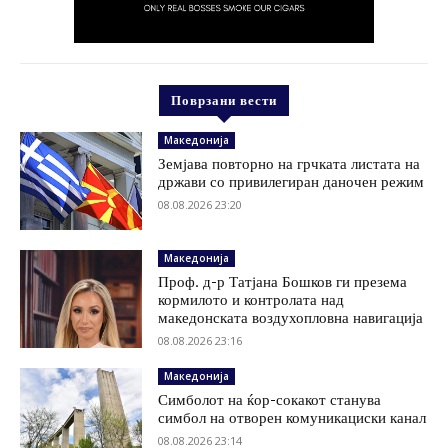
Поврзани вести
Македонија
Земјава повторно на грчката листата на
држави со привилегиран даночен режим
08.08.2026 23:20
Македонија
Проф. д-р Татјана Бошков ги презема
кормилото и контролата над
македонската воздухопловна навигација
08.08.2026 23:16
Македонија
Симболот на ќор-сокакот станува
симбол на отворен комуникациски канал
08.08.2026 23:14