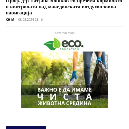
Проф. д-р Татјана Бошков ги презема кормилото
и контролата над македонската воздухопловна
навигација
XH M
-
08.08.2026 23:16
- Advertisement -