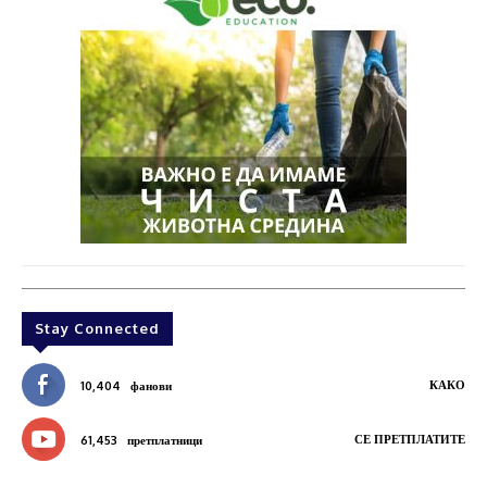
Stay Connected
КАКО
10,404
фанови
СЕ ПРЕТПЛАТИТЕ
61,453
претплатници