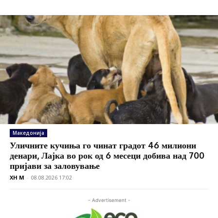
Македонија
Уличните кучиња го чинат градот 46 милиони
денари, Лајка во рок од 6 месеци добива над 700
пријави за заловување
XH M
-
08.08.2026 17:02
- Advertisement -