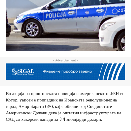
- Advertisement -
Во акција на црногорската полиција и американското ФБИ во
Котор, уапсен е припадник на Иранската револуционерна
гарда, Амир Барати (39), кој е обвинет од Соединетите
Американски Држави дека ја оштетил инфраструктурата на
САД со хакерски напади за 3,4 милијарди долари.