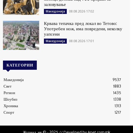
заловување
08.08.2026 17:02
Македонија
Крвава тепачка пред локал во Тетово:
Употребен нож, има повредени, неколку
уапсени
08.08.2026 17:01
Македонија
КАТЕГОРИИ
Македонија
9537
Свет
1883
Регион
1435
Шоубиз
1338
Хроника
1313
Спорт
1217
Журнал .мк © - 2025 // Develped by Anet.com.mk