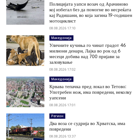
Полицијата уапси возач од Арачиново
кој избегал без да помогне во несреќата
кај Радишани, во која загина 19-годишен
мотоциклист
08.08.2026 17:10
Македонија
Уличните кучиња го чинат градот 46
милиони денари, Лајка во рок од 6
месеци добива над 700 пријави за
заловување
08.08.2026 17:02
Македонија
Крвава тепачка пред локал во Тетово:
Употребен нож, има повредени, неколку
уапсени
08.08.2026 17:01
Регион
Два воза се судрија во Хрватска, има
повредени
08.08.2026 13:37