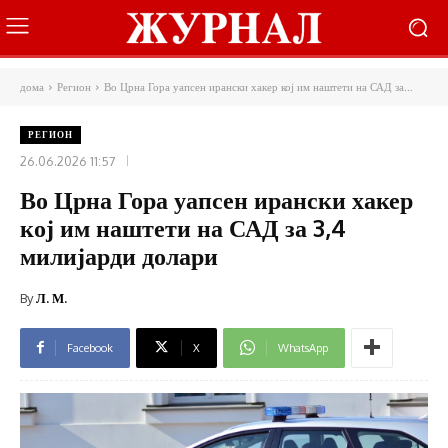
дома
Регион
Во Црна Гора уапсен ирански хакер кој им наштети на САД за...
РЕГИОН
26.06.2026 11:57
Во Црна Гора уапсен ирански хакер
кој им наштети на САД за 3,4
милијарди долари
By
Л. М.
Facebook
X
WhatsApp