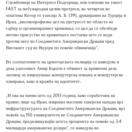
Службеници на Интерпол Подгорица, или членови на тимот
FAST за меѓународни целни претреси, во четврток во
општина Котор го уапсија А. Б. (39), државјанин на Турција и
Иран, „високопрофилна цел на претресот во областа на
сајбер и организираниот криминал, со цел да се обезбеди
негово присуство во кривичната постапка што се води
против него во Соединетите Американски Држави пред
Високиот суд во Њујорк по повеќе обвиненија“.
Во соопштението на црногорската полиција се наведува и
дека уапсениот Амир Барати е обвинет за кривични дела
заговор за извршување компјутерска измама и компјутерско
хакирање, како и кражба на идентитет.
„И ова на начин што од 2013 година, како соработник на
правно лице од Иран, извршил масовни хакерски напади врз
инфраструктурата на Соединетите Американски Држави, врз
повеќе од 150 универзитети во Соединетите Американски
Држави, предизвикувајќи штета проценета на повеќе од 3,4
милијарди американски долари“, се наведува во