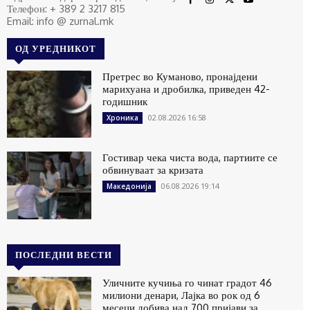
Телефон: + 389 2 3217 815
Email: info @ zurnal.mk
ОД УРЕДНИКОТ
Претрес во Куманово, пронајдени
марихуана и дробилка, приведен 42-
годишник
02.08.2026 16:58
Хроника
Гостивар чека чиста вода, партиите се
обвинуваат за кризата
06.08.2026 19:14
Македонија
ПОСЛЕДНИ ВЕСТИ
Уличните кучиња го чинат градот 46
милиони денари, Лајка во рок од 6
месеци добива над 700 пријави за