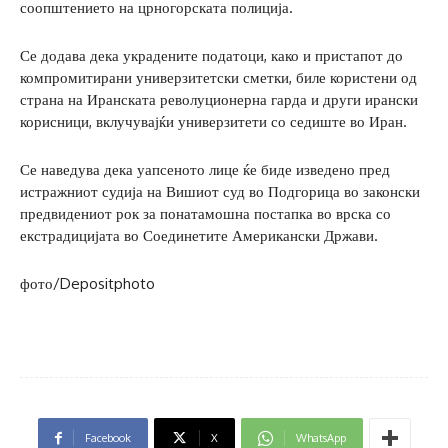
соопштението на црногорската полиција.
Се додава дека украдените податоци, како и пристапот до
компромитирани универзитетски сметки, биле користени од
страна на Иранската револуционерна гарда и други ирански
корисници, вклучувајќи универзитети со седиште во Иран.
Се наведува дека уапсеното лице ќе биде изведено пред
истражниот судија на Вишиот суд во Подгорица во законски
предвидениот рок за понатамошна постапка во врска со
екстрадицијата во Соединетите Американски Држави.
фото/Depositphoto
Facebook
X
WhatsApp