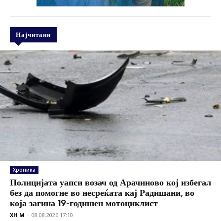
Најчитани
Хроника
Полицијата уапси возач од Арачиново кој избегал
без да помогне во несреќата кај Радишани, во
која загина 19-годишен мотоциклист
XH M
-
08.08.2026 17:10