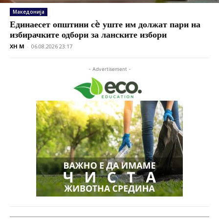
Македонија
Единаесет општини сè уште им должат пари на
избирачките одбори за ланските избори
XH M
-
06.08.2026 23:17
- Advertisement -