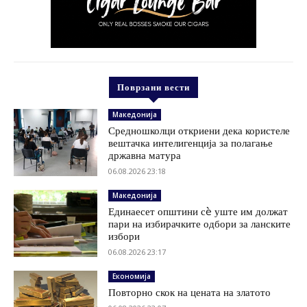
Поврзани вести
Македонија
Средношколци откриени дека користеле
вештачка интелигенција за полагање
државна матура
06.08.2026 23:18
Македонија
Единаесет општини сè уште им должат
пари на избирачките одбори за ланските
избори
06.08.2026 23:17
Економија
Повторно скок на цената на златото