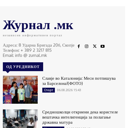
Журнал .мк
независен информативен портал
Адреса: 8 Ударна Бригада 20б, Скопје
Телефон: + 389 2 3217 815
Email: info @ zurnal.mk
ОД УРЕДНИКОТ
Славје во Каталонија: Меси потпишува
за Барселона!(ФОТО)
06.08.2026 15:43
Спорт
Средношколци откриени дека користеле
вештачка интелигенција за полагање
државна матура