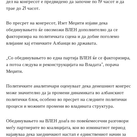
дел на конгресот е предвидено да започне по 19 часот и да
трае до 21 часот.
Во пресрет на конгресот, Изет Меџити изјави дека
обединувањето ќе овозможи ВЛЕН дополнително да се
факторизира на политичката сцена и да добие поголемо
влијание кај етничките Албанци во државата.
„Со обединувањето во една партија ВЛЕН ќе се факторизира,
а потоа следува и реконструкцијата на Владата“, порача
Меџити.
Политичките аналитичари оценуваат дека денешниот конгрес
може значително да ја промени динамиката во албанскиот
политички блок, особено во пресрет на следните политички
процеси и можните промени во владината структура.
Обединувањето на ВЛЕН доаѓа по повеќемесечни разговори
меѓу партнерите во коалицијата, кои во изминатиот период
најавуваа дека заедничкиот настап е единствениот начин за