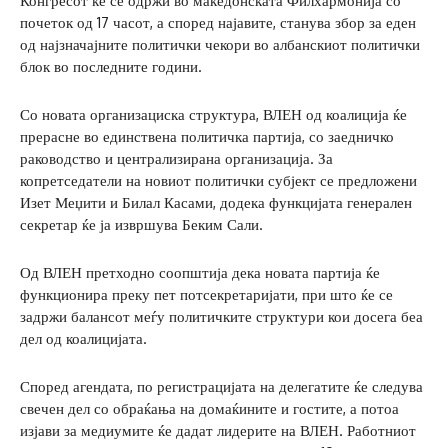
Конгресот ќе се одржи во македонската Филхармонија со
почеток од 17 часот, а според најавите, станува збор за еден
од најзначајните политички чекори во албанскиот политички
блок во последните години.
Со новата организациска структура, ВЛЕН од коалиција ќе
прерасне во единствена политичка партија, со заедничко
раководство и централизирана организација. За
копретседатели на новиот политички субјект се предложени
Изет Меџити и Билал Касами, додека функцијата генерален
секретар ќе ја извршува Беким Сали.
Од ВЛЕН претходно соопштија дека новата партија ќе
функционира преку пет потсекретаријати, при што ќе се
задржи балансот меѓу политичките структури кои досега беа
дел од коалицијата.
Според агендата, по регистрацијата на делегатите ќе следува
свечен дел со обраќања на домаќините и гостите, а потоа
изјави за медиумите ќе дадат лидерите на ВЛЕН. Работниот