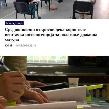
Македонија
Средношколци откриени дека користеле
вештачка интелигенција за полагање државна
матура
XH M
-
06.08.2026 23:18