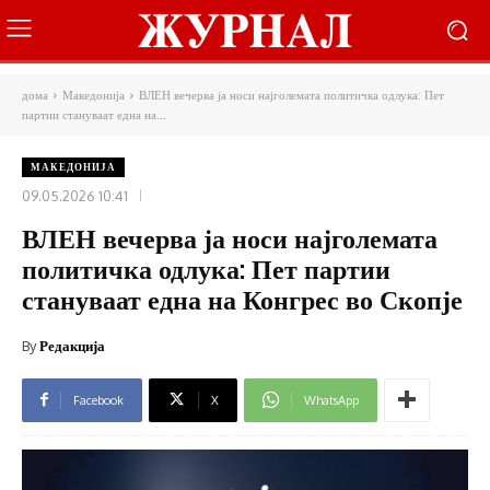
дома
Македонија
ВЛЕН вечерва ја носи најголемата политичка одлука: Пет
партии стануваат една на...
МАКЕДОНИЈА
09.05.2026 10:41
ВЛЕН вечерва ја носи најголемата
политичка одлука: Пет партии
стануваат една на Конгрес во Скопје
By
Редакција
Facebook
X
WhatsApp