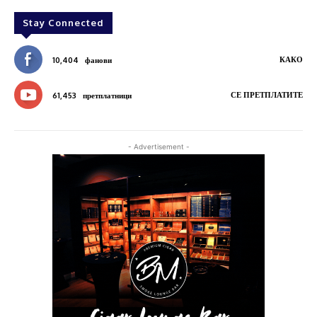
Stay Connected
КАКО
10,404
фанови
СЕ ПРЕТПЛАТИТЕ
61,453
претплатници
- Advertisement -