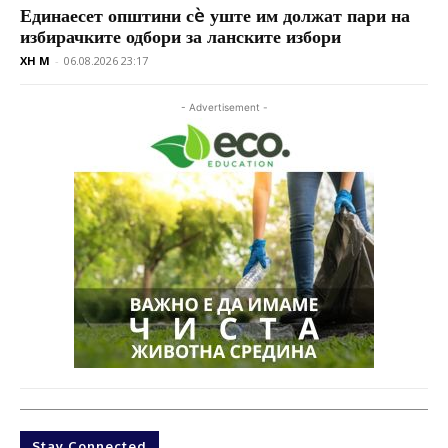
Единаесет општини сè уште им должат пари на
избирачките одбори за ланските избори
XH M
-
06.08.2026 23:17
- Advertisement -
Stay Connected