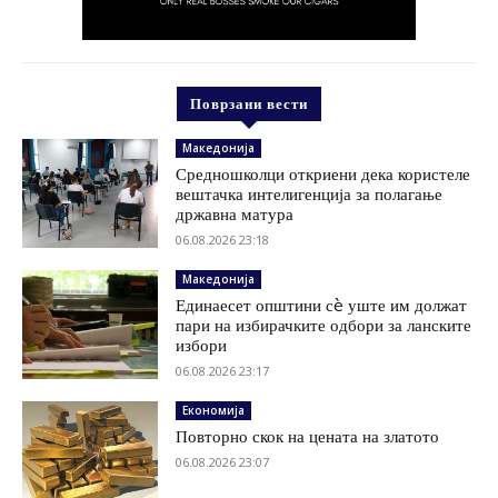
Поврзани вести
Македонија
Средношколци откриени дека користеле
вештачка интелигенција за полагање
државна матура
06.08.2026 23:18
Македонија
Единаесет општини сè уште им должат
пари на избирачките одбори за ланските
избори
06.08.2026 23:17
Економија
Повторно скок на цената на златото
06.08.2026 23:07