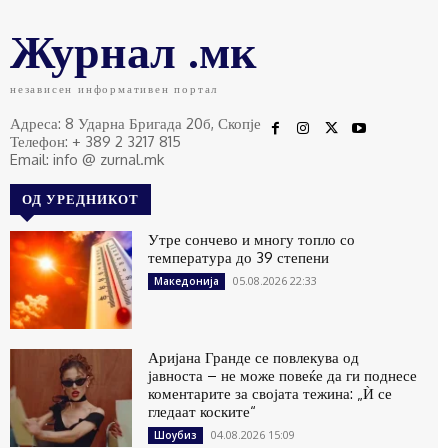
Журнал .мк
независен информативен портал
Адреса: 8 Ударна Бригада 20б, Скопје
Телефон: + 389 2 3217 815
Email: info @ zurnal.mk
ОД УРЕДНИКОТ
Утре сончево и многу топло со
температура до 39 степени
05.08.2026 22:33
Македонија
Аријана Гранде се повлекува од
јавноста – не може повеќе да ги поднесе
коментарите за својата тежина: „Ѝ се
гледаат коските“
04.08.2026 15:09
Шоубиз