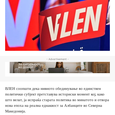
- Advertisement -
ВЛЕН соопшти дека нивното обединување во единствен
политички субјект претставува историски момент кој, како
што велат, ја испраќа старата политика во минатото и отвора
нова епоха на реална еднаквост за Албанците во Северна
Македонија.