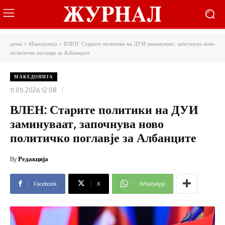
дома
Македонија
ВЛЕН: Старите политики на ДУИ заминуваат, започнува ново
политичко поглавје за Албанците
МАКЕДОНИЈА
11.05.2026 12:08
ВЛЕН: Старите политики на ДУИ
заминуваат, започнува ново
политичко поглавје за Албанците
By
Редакција
Facebook
X
WhatsApp