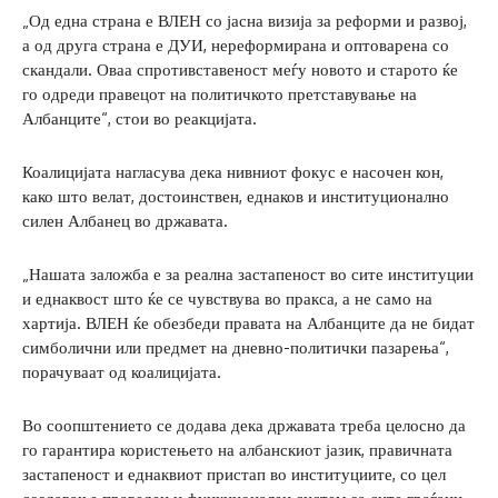
„Од една страна е ВЛЕН со јасна визија за реформи и развој,
а од друга страна е ДУИ, нереформирана и оптоварена со
скандали. Оваа спротивставеност меѓу новото и старото ќе
го одреди правецот на политичкото претставување на
Албанците“, стои во реакцијата.
Коалицијата нагласува дека нивниот фокус е насочен кон,
како што велат, достоинствен, еднаков и институционално
силен Албанец во државата.
„Нашата заложба е за реална застапеност во сите институции
и еднаквост што ќе се чувствува во пракса, а не само на
хартија. ВЛЕН ќе обезбеди правата на Албанците да не бидат
симболични или предмет на дневно-политички пазарења“,
порачуваат од коалицијата.
Во соопштението се додава дека државата треба целосно да
го гарантира користењето на албанскиот јазик, правичната
застапеност и еднаквиот пристап во институциите, со цел