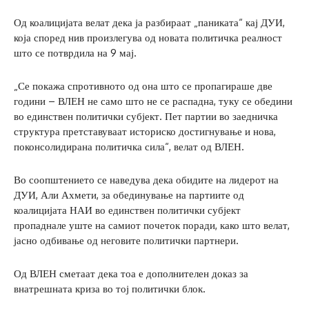
Од коалицијата велат дека ја разбираат „паниката“ кај ДУИ,
која според нив произлегува од новата политичка реалност
што се потврдила на 9 мај.
„Се покажа спротивното од она што се пропагираше две
години – ВЛЕН не само што не се распадна, туку се обедини
во единствен политички субјект. Пет партии во заедничка
структура претставуваат историско достигнување и нова,
поконсолидирана политичка сила“, велат од ВЛЕН.
Во соопштението се наведува дека обидите на лидерот на
ДУИ, Али Ахмети, за обединување на партиите од
коалицијата НАИ во единствен политички субјект
пропаднале уште на самиот почеток поради, како што велат,
јасно одбивање од неговите политички партнери.
Од ВЛЕН сметаат дека тоа е дополнителен доказ за
внатрешната криза во тој политички блок.