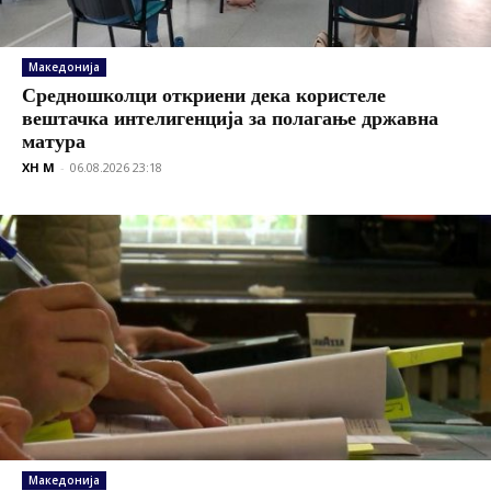
Македонија
Средношколци откриени дека користеле
вештачка интелигенција за полагање државна
матура
XH M
-
06.08.2026 23:18
Македонија