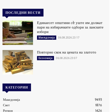
ПОСЛЕДНИ ВЕСТИ
Единаесет општини сè уште им должат
пари на избирачките одбори за ланските
избори
06.08.2026 23:17
Македонија
Повторно скок на цената на златото
06.08.2026 23:07
Економија
КАТЕГОРИИ
Македонија
9493
Свет
1876
Регион
1426