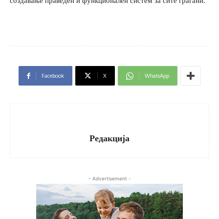
создавање праведен и функционален систем за сите граѓани.
Facebook
X
WhatsApp
Редакција
- Advertisement -