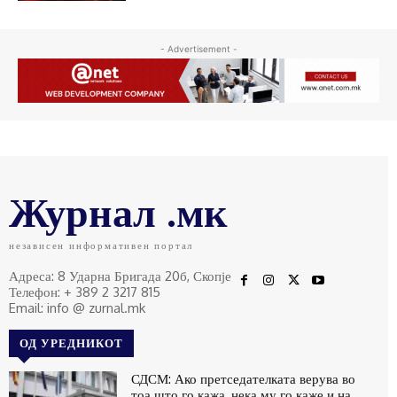
- Advertisement -
Журнал .мк
независен информативен портал
Адреса: 8 Ударна Бригада 20б, Скопје
Телефон: + 389 2 3217 815
Email: info @ zurnal.mk
ОД УРЕДНИКОТ
СДСМ: Ако претседателката верува во
тоа што го кажа, нека му го каже и на