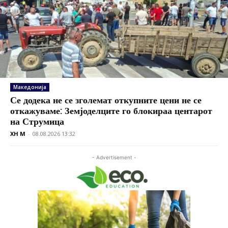
Македонија
Се додека не се зголемат откупните цени не се
откажуваме: Земјоделците го блокираа центарот
на Струмица
XH M
-
08.08.2026 13:32
- Advertisement -