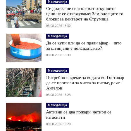
Македонија
Се додека не се зголемат откупните
цени не се откажуваме: Земјоделците го
блокираа центарот на Струмица
08.08.2026 13:32
Македонија
Да се купи или да се прави ајвар – што
за штипјани е поисплатливо?
08.08.2026 13:30
Македонија
Потребно е време за водата во Гостивар
да се прогласи за чиста за пиење, рече
Ангелов
08.08.2026 13:28
Македонија
Aктивни се два пожари, четири се
изгаснати
08.08.2026 13:28