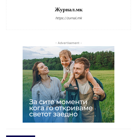
Журнал.мк
https://zurnal.mk
- Advertisement -