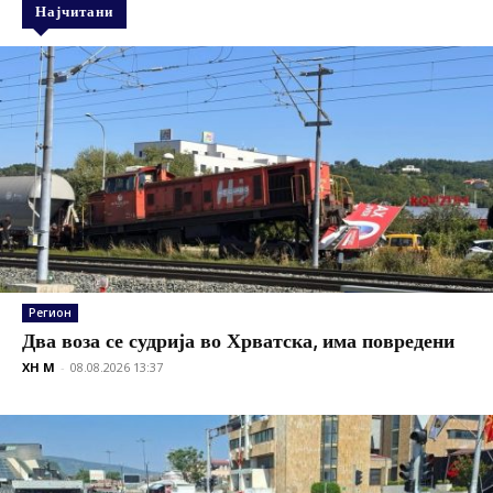
Најчитани
Регион
Два воза се судрија во Хрватска, има повредени
XH M
-
08.08.2026 13:37