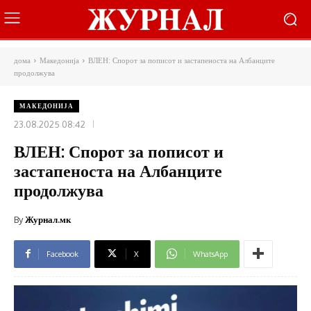
дома
Македонија
ВЛЕН: Спорот за пописот и застапеноста на Албанците
продолжува
МАКЕДОНИЈА
23.08.2025 08:42
ВЛЕН: Спорот за пописот и
застапеноста на Албанците
продолжува
By
Журнал.мк
Facebook
X
WhatsApp