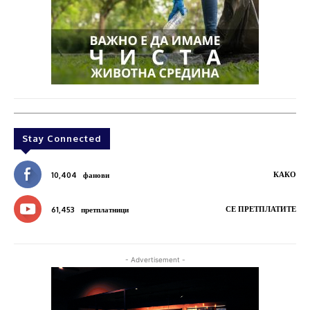
Stay Connected
КАКО
10,404
фанови
СЕ ПРЕТПЛАТИТЕ
61,453
претплатници
- Advertisement -