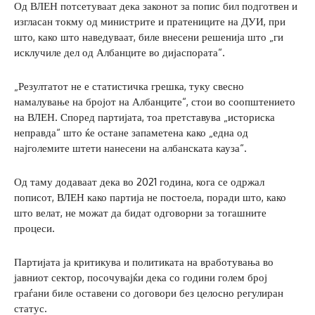
Од ВЛЕН потсетуваат дека законот за попис бил подготвен и
изгласан токму од министрите и пратениците на ДУИ, при
што, како што наведуваат, биле внесени решенија што „ги
исклучиле дел од Албанците во дијаспората“.
„Резултатот не е статистичка грешка, туку свесно
намалување на бројот на Албанците“, стои во соопштението
на ВЛЕН. Според партијата, тоа претставува „историска
неправда“ што ќе остане запаметена како „една од
најголемите штети нанесени на албанската кауза“.
Од таму додаваат дека во 2021 година, кога се одржал
пописот, ВЛЕН како партија не постоела, поради што, како
што велат, не можат да бидат одговорни за тогашните
процеси.
Партијата ја критикува и политиката на вработувања во
јавниот сектор, посочувајќи дека со години голем број
граѓани биле оставени со договори без целосно регулиран
статус.