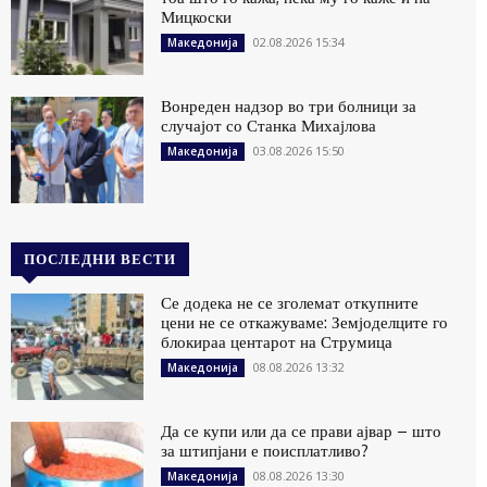
Мицкоски
02.08.2026 15:34
Македонија
Вонреден надзор во три болници за
случајот со Станка Михајлова
03.08.2026 15:50
Македонија
ПОСЛЕДНИ ВЕСТИ
Се додека не се зголемат откупните
цени не се откажуваме: Земјоделците го
блокираа центарот на Струмица
08.08.2026 13:32
Македонија
Да се купи или да се прави ајвар – што
за штипјани е поисплатливо?
08.08.2026 13:30
Македонија