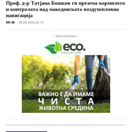
Проф. д-р Татјана Бошков ги презема кормилото
и контролата над македонската воздухопловна
навигација
XH M
-
08.08.2026 23:16
- Advertisement -