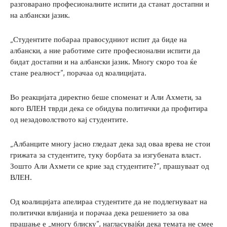
разговарано професионалните испити да станат достапни и
на албански јазик.
„Студентите побараа правосудниот испит да биде на
албански, а ние работиме сите професионални испити да
бидат достапни и на албански јазик. Многу скоро тоа ќе
стане реалност“, порачаа од коалицијата.
Во реакцијата директно беше споменат и Али Ахмети, за
кого ВЛЕН тврди дека се обидува политички да профитира
од незадоволството кај студентите.
„Албанците многу јасно гледаат дека зад оваа врева не стои
грижата за студентите, туку борбата за изгубената власт.
Зошто Али Ахмети се крие зад студентите?“, прашуваат од
ВЛЕН.
Од коалицијата апелираа студентите да не подлегнуваат на
политички влијанија и порачаа дека решението за ова
прашање е „многу блиску“, нагласувајќи дека темата не смее