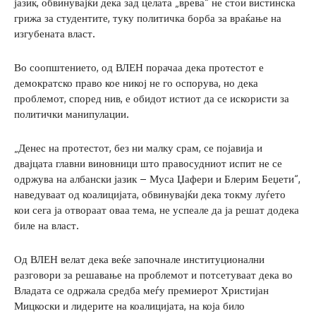
јазик, обвинувајќи дека зад целата „врева“ не стои вистинска
грижа за студентите, туку политичка борба за враќање на
изгубената власт.
Во соопштението, од ВЛЕН порачаа дека протестот е
демократско право кое никој не го оспорува, но дека
проблемот, според нив, е обидот истиот да се искористи за
политички манипулации.
„Денес на протестот, без ни малку срам, се појавија и
двајцата главни виновници што правосудниот испит не се
одржува на албански јазик – Муса Џафери и Блерим Беџети“,
наведуваат од коалицијата, обвинувајќи дека токму луѓето
кои сега ја отвораат оваа тема, не успеале да ја решат додека
биле на власт.
Од ВЛЕН велат дека веќе започнале институционални
разговори за решавање на проблемот и потсетуваат дека во
Владата се одржала средба меѓу премиерот Христијан
Мицкоски и лидерите на коалицијата, на која било